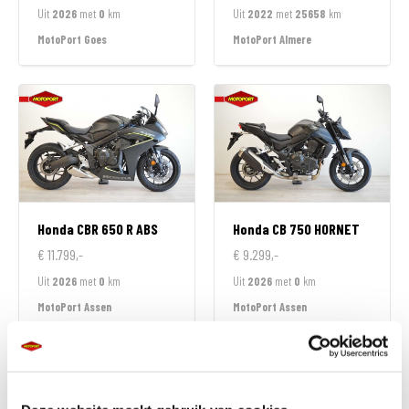
Uit
2026
met
0
km
Uit
2022
met
25658
km
MotoPort Goes
MotoPort Almere
Honda
CBR 650 R ABS
Honda
CB 750 HORNET
€ 11.799,-
€ 9.299,-
Uit
2026
met
0
km
Uit
2026
met
0
km
MotoPort Assen
MotoPort Assen