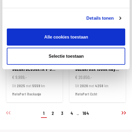
MotoPort Leek
MotoPort Leeuwarden
Details tonen
Alle cookies toestaan
Selectie toestaan
Suzuki
DL650XTA V-STROM
Suzuki
GSX 1300R Hayabusa
€ 9.999,-
€ 20.650,-
Uit
2025
met
5559
km
Uit
2026
met
4258
km
MotoPort Rockanje
MotoPort Echt
1
2
3
4
..
164