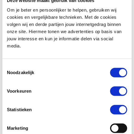
Deze website maakt gebruik van cookies
Om je beter en persoonlijker te helpen, gebruiken wij
cookies en vergelijkbare technieken. Met de cookies
volgen wij en derde partijen jouw internetgedrag binnen
Royal-Enfield
HNTR 350
Kawasaki
VULCAN S
onze site. Hiermee tonen we advertenties op basis van
€ 5.799,-
€ 9.899,-
jouw interesse en kun je informatie delen via social
media.
Uit
2026
met
0
km
Uit
2026
met
0
km
MotoPort Leek
MotoPort Leek
Toestemmingsselectie
Noodzakelijk
Voorkeuren
Statistieken
Kawasaki
VULCAN S
BMW
R 1250 GS
€ 9.899,-
€ 19.999,-
Marketing
Uit
2026
met
0
km
Uit
2023
met
56000
km