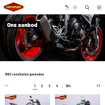
0
Ons aanbod
1962 resultaten gevonden
1
2
3
4
..
164