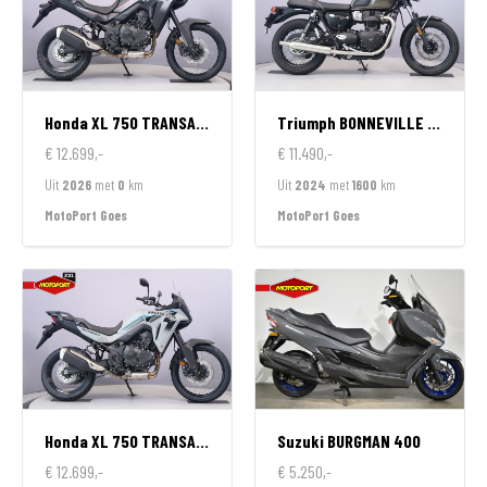
Honda
XL 750 TRANSALP
Triumph
BONNEVILLE T100
€ 12.699,-
€ 11.490,-
Uit
2026
met
0
km
Uit
2024
met
1600
km
MotoPort Goes
MotoPort Goes
Honda
XL 750 TRANSALP
Suzuki
BURGMAN 400
€ 12.699,-
€ 5.250,-