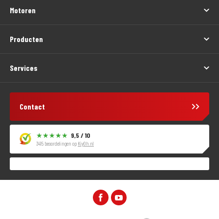
Motoren
Producten
Services
Contact
9,5 / 10
3415 beoordelingen op
KiyOh.nl