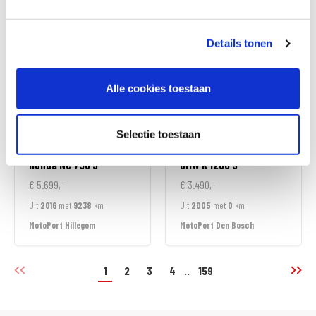
MotoPort Hillegom
MotoPort Hillegom
Details tonen
Alle cookies toestaan
Selectie toestaan
Honda
NC 750 S
BMW
K 1200 S
€ 5.699,-
€ 3.490,-
Uit
2016
met
9238
km
Uit
2005
met
0
km
MotoPort Hillegom
MotoPort Den Bosch
1
2
3
4
..
159