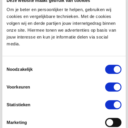
Deze website maakt gebruik van cookies
Om je beter en persoonlijker te helpen, gebruiken wij
cookies en vergelijkbare technieken. Met de cookies
volgen wij en derde partijen jouw internetgedrag binnen
Honda
CMX 500 REBEL
Triumph
Street Triple R 675
onze site. Hiermee tonen we advertenties op basis van
€ 6.290,-
€ 4.999,-
jouw interesse en kun je informatie delen via social
media.
Uit
2020
met
1340
km
Uit
2011
met
18817
km
MotoPort Assen
MotoPort Hillegom
Toestemmingsselectie
Noodzakelijk
Voorkeuren
Statistieken
Honda
NC 750 S
BMW
F 850 GS
€ 6.499,-
€ 10.899,-
Marketing
Uit
2019
met
951
km
Uit
2018
met
11187
km