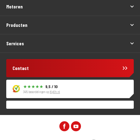
Motoren
Producten
Services
Contact
9,5 / 10
3415 beoordelingen op
KiyOh.nl