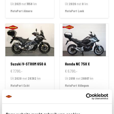
Uit
2021
met
11158
km
Uit
2026
met
0
km
MotoPort Almere
MotoPort Leek
Suzuki
V-STROM 650 A
Honda
NC 750 X
€ 7.790,-
€ 6.790,-
Uit
2020
met
28382
km
Uit
2018
met
26867
km
MotoPort Echt
MotoPort Hillegom