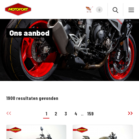
0
Ons aanbod
1900 resultaten gevonden
1
2
3
4
..
159