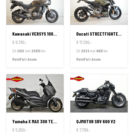
Kawasaki
VERSYS 1000 ABS
Ducati
STREETFIGHTER V2
€ 6.790,-
€ 17.290,-
Uit
2012
met
25813
km
Uit
2023
met
6931
km
MotoPort Assen
MotoPort Assen
Yamaha
X MAX 300 TECH MAX
QJMOTOR
SRV 600 V2
€ 5.950,-
€ 7.799,-