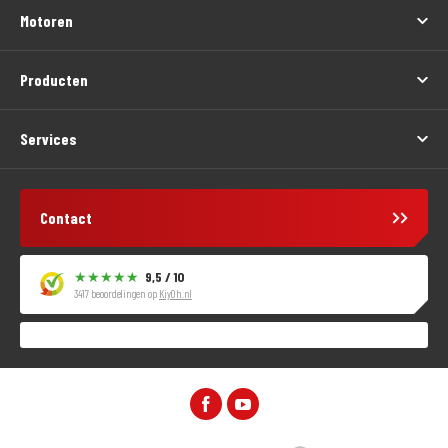
Motoren
Producten
Services
Contact
9,5 / 10
3417 beoordelingen op
KiyOh.nl