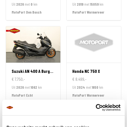
Uit
2026
met
0
km
Uit
2019
met
15059
km
MotoPort Den Bosch
MotoPort Wormerveer
Suzuki
AN 400 A Burgman
Honda
NC 750 X
€ 7.750,-
€ 8.499,-
Uit
2026
met
1062
km
Uit
2024
met
1650
km
MotoPort Echt
MotoPort Wormerveer