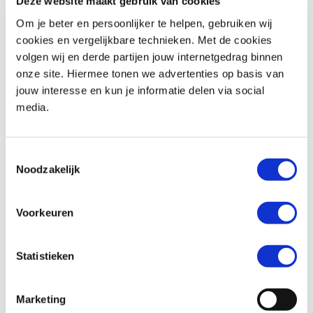
Deze website maakt gebruik van cookies
Om je beter en persoonlijker te helpen, gebruiken wij
cookies en vergelijkbare technieken. Met de cookies
volgen wij en derde partijen jouw internetgedrag binnen
Honda
FORZA 350
Honda
WN 07
onze site. Hiermee tonen we advertenties op basis van
€ 6.390,-
€ 15.799,-
jouw interesse en kun je informatie delen via social
media.
Uit
2024
met
3691
km
Uit
2026
met
1
km
MotoPort Hillegom
MotoPort Hillegom
Toestemmingsselectie
Noodzakelijk
Voorkeuren
Statistieken
Honda
PCX 125
Triumph
STREET SCRAMBLER 900
€ 1.750,-
€ 8.995,-
Marketing
Uit
2011
met
27800
km
Uit
2018
met
13488
km