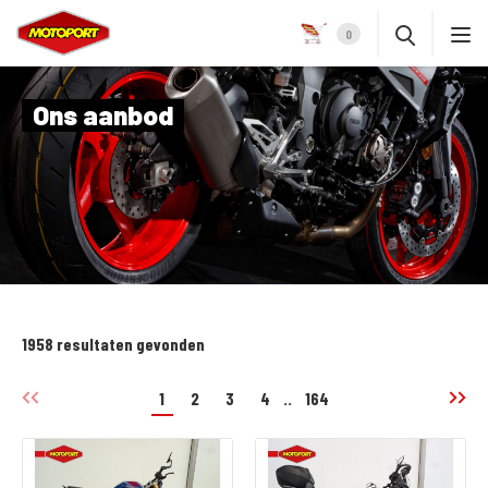
0
Ons aanbod
1958 resultaten gevonden
1
2
3
4
..
164