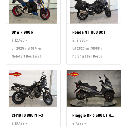
BMW
F 900 R
Honda
NT 1100 DCT
€ 12.490,-
€ 12.990,-
Uit
2025
met
984
km
Uit
2023
met
16506
km
MotoPort Den Bosch
MotoPort Den Bosch
CFMOTO
800 MT-X
Piaggio
MP 3 500 LT HPE SPORT
€ 10.499,-
€ 7.999,-