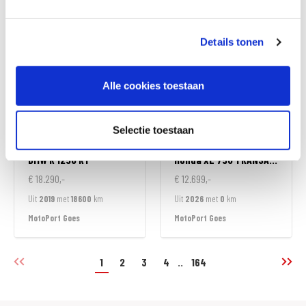
MotoPort Goes
MotoPort Leek
Details tonen
Alle cookies toestaan
Selectie toestaan
BMW
R 1250 RT
Honda
XL 750 TRANSALP
€ 18.290,-
€ 12.699,-
Uit
2019
met
18600
km
Uit
2026
met
0
km
MotoPort Goes
MotoPort Goes
1
2
3
4
..
164