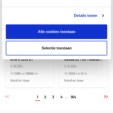
MotoPort Goes
MotoPort Leek
Details tonen
Alle cookies toestaan
Selectie toestaan
BMW
R 1250 RT
Honda
XL 750 TRANSALP
€ 18.290,-
€ 12.699,-
Uit
2019
met
18600
km
Uit
2026
met
0
km
MotoPort Goes
MotoPort Goes
1
2
3
4
..
164