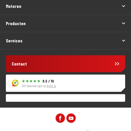
Motoren
Producten
Services
Contact
9,5 / 10
3417 beoordelingen op
KiyOh.nl