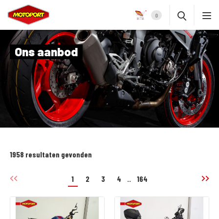
0
Ons aanbod
1958 resultaten gevonden
1
2
3
4
..
164