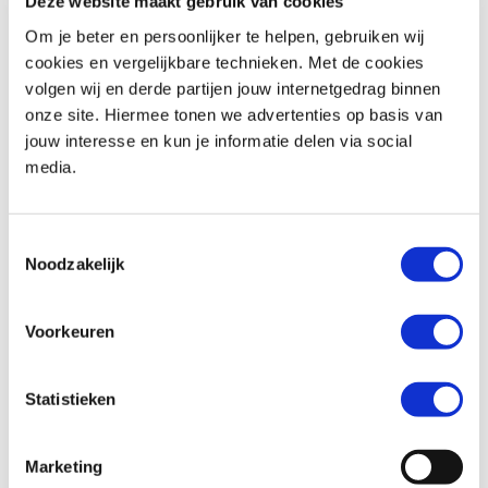
Deze website maakt gebruik van cookies
Om je beter en persoonlijker te helpen, gebruiken wij
cookies en vergelijkbare technieken. Met de cookies
volgen wij en derde partijen jouw internetgedrag binnen
Honda
FORZA 350
Honda
WN 07
onze site. Hiermee tonen we advertenties op basis van
€ 6.390,-
€ 15.799,-
jouw interesse en kun je informatie delen via social
media.
Uit
2024
met
3691
km
Uit
2026
met
1
km
MotoPort Hillegom
MotoPort Hillegom
Toestemmingsselectie
Noodzakelijk
Voorkeuren
Statistieken
Honda
PCX 125
Triumph
STREET SCRAMBLER 900
€ 1.750,-
€ 8.995,-
Marketing
Uit
2011
met
27800
km
Uit
2018
met
13488
km