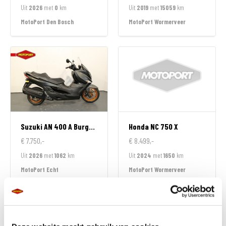
Uit
2026
met
0
km
Uit
2019
met
15059
km
MotoPort Den Bosch
MotoPort Wormerveer
Suzuki
AN 400 A Burgman
Honda
NC 750 X
€ 7.750,-
€ 8.499,-
Uit
2026
met
1062
km
Uit
2024
met
1650
km
MotoPort Echt
MotoPort Wormerveer