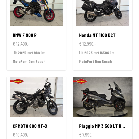
BMW
F 900 R
Honda
NT 1100 DCT
€ 12.490,-
€ 12.990,-
Uit
2025
met
984
km
Uit
2023
met
16506
km
MotoPort Den Bosch
MotoPort Den Bosch
CFMOTO
800 MT-X
Piaggio
MP 3 500 LT HPE SPORT
€ 10.499,-
€ 7.999,-