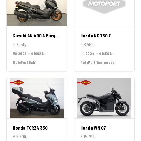
Suzuki
AN 400 A Burgman
Honda
NC 750 X
€ 7.750,-
€ 8.499,-
Uit
2026
met
1062
km
Uit
2024
met
1650
km
MotoPort Echt
MotoPort Wormerveer
Honda
FORZA 350
Honda
WN 07
€ 6.390,-
€ 15.799,-