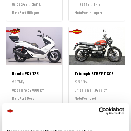
Uit
2024
met
3691
km
Uit
2026
met
1
km
MotoPort Hillegom
MotoPort Hillegom
Honda
PCX 125
Triumph
STREET SCRAMBLER 900
€ 1.750,-
€ 8.995,-
Uit
2011
met
27800
km
Uit
2018
met
13488
km
MotoPort Goes
MotoPort Leek