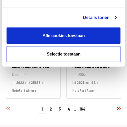
MotoPort Goes
MotoPort Goes
Details tonen
Alle cookies toestaan
Selectie toestaan
Suzuki
BURGMAN 400
Honda
CBR 650 R ABS
€ 5.250,-
€ 11.799,-
Uit
2022
met
25658
km
Uit
2026
met
0
km
MotoPort Almere
MotoPort Assen
1
2
3
4
..
164