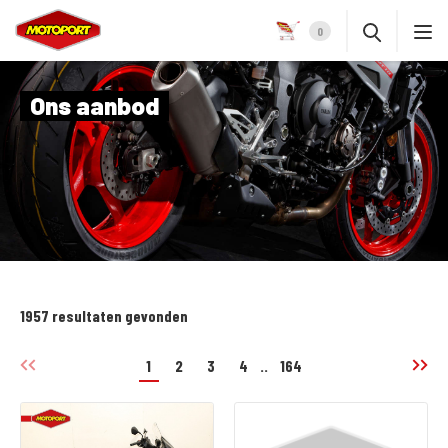
0
Ons aanbod
1957 resultaten gevonden
1
2
3
4
..
164