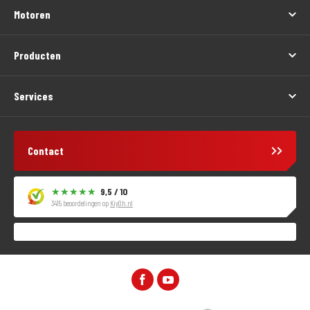
Motoren
Producten
Services
Contact
9,5 / 10
3415 beoordelingen op
KiyOh.nl