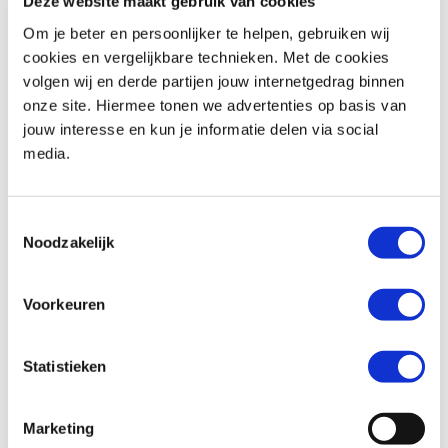
Deze website maakt gebruik van cookies
Om je beter en persoonlijker te helpen, gebruiken wij
cookies en vergelijkbare technieken. Met de cookies
volgen wij en derde partijen jouw internetgedrag binnen
BMW
R 1250 RT
Honda
XL 750 TRANSALP
onze site. Hiermee tonen we advertenties op basis van
€ 18.290,-
€ 12.699,-
jouw interesse en kun je informatie delen via social
media.
Uit
2019
met
18600
km
Uit
2026
met
0
km
MotoPort Goes
MotoPort Goes
Toestemmingsselectie
Noodzakelijk
Voorkeuren
Statistieken
Triumph
BONNEVILLE T100
Honda
XL 750 TRANSALP
€ 11.490,-
€ 12.699,-
Marketing
Uit
2024
met
1600
km
Uit
2026
met
0
km