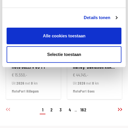
MotoPort Assen
MotoPort Hillegom
Details tonen
Alle cookies toestaan
Selectie toestaan
Moto Guzzi
V 85 TT
Harley-Davidson
ROAD GLIDE LIMITED
€ 15.550,-
€ 44.145,-
Uit
2026
met
0
km
Uit
2026
met
0
km
MotoPort Hillegom
MotoPort Goes
1
2
3
4
..
162