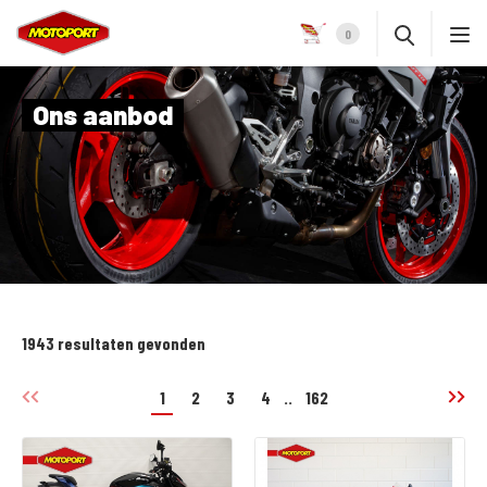
0
Ons aanbod
1943 resultaten gevonden
1
2
3
4
..
162