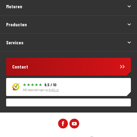
Motoren
Producten
Services
Contact
9,5 / 10
3415 beoordelingen op
KiyOh.nl