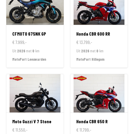
CFMOTO
675NK GP
Honda
CBR 600 RR
€ 7.999,-
€ 13.799,-
Uit
2026
met
0
km
Uit
2026
met
0
km
MotoPort Leeuwarden
MotoPort Hillegom
Moto Guzzi
V 7 Stone
Honda
CBR 650 R
€ 11.550,-
€ 11.799,-