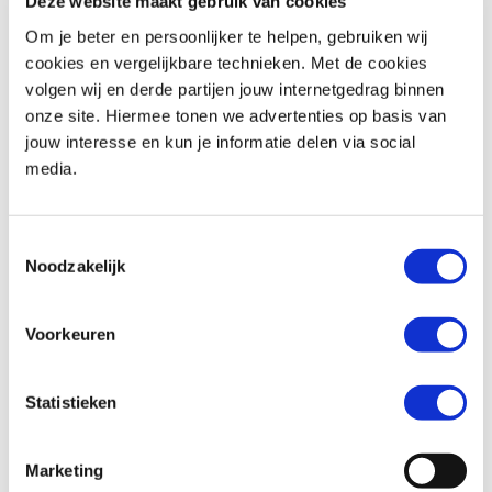
Deze website maakt gebruik van cookies
Om je beter en persoonlijker te helpen, gebruiken wij
cookies en vergelijkbare technieken. Met de cookies
volgen wij en derde partijen jouw internetgedrag binnen
Honda
NX 500
Honda
FORZA 350
onze site. Hiermee tonen we advertenties op basis van
€ 7.190,-
€ 8.599,-
jouw interesse en kun je informatie delen via social
media.
Uit
2025
met
10707
km
Uit
2026
met
0
km
MotoPort Hillegom
MotoPort Goes
Toestemmingsselectie
Noodzakelijk
Voorkeuren
Statistieken
Honda
MONKEY 125
Honda
CB 750 Hornet
€ 5.499,-
€ 9.999,-
Marketing
Uit
2026
met
0
km
Uit
2026
met
0
km