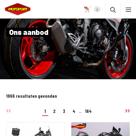
0
Ons aanbod
1966 resultaten gevonden
1
2
3
4
..
164