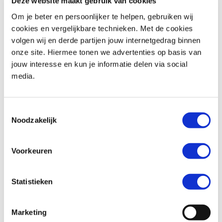
Deze website maakt gebruik van cookies
Om je beter en persoonlijker te helpen, gebruiken wij
cookies en vergelijkbare technieken. Met de cookies
volgen wij en derde partijen jouw internetgedrag binnen
Honda
CBR 650 R
Honda
CB 650 F
onze site. Hiermee tonen we advertenties op basis van
€ 11.799,-
€ 7.499,-
jouw interesse en kun je informatie delen via social
media.
Uit
2026
met
0
km
Uit
2018
met
25819
km
MotoPort Goes
MotoPort Wormerveer
Toestemmingsselectie
Noodzakelijk
Voorkeuren
Statistieken
Honda
CBR 650 F
Ducati
DESERT X
€ 8.499,-
€ 19.990,-
Marketing
Uit
2017
met
15880
km
Uit
2026
met
0
km