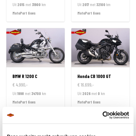
Uit
2015
met
31900
km
Uit
2017
met
32100
km
MotoPort Goes
MotoPort Goes
BMW
R 1200 C
Honda
CB 1000 GT
€ 4.990,-
€ 16.699,-
Uit
1998
met
34700
km
Uit
2026
met
0
km
MotoPort Goes
MotoPort Goes