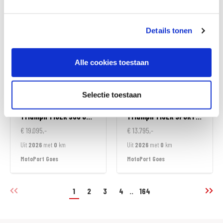
MotoPort Wormerveer
MotoPort Goes
Details tonen
Alle cookies toestaan
Selectie toestaan
Triumph
TIGER 900 GT ALPINE EDITION
Triumph
TIGER SPORT 800
€ 19.095,-
€ 13.795,-
Uit
2026
met
0
km
Uit
2026
met
0
km
MotoPort Goes
MotoPort Goes
1
2
3
4
..
164