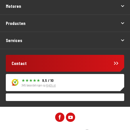
Motoren
Producten
Services
Contact
9,5 / 10
3415 beoordelingen op
KiyOh.nl