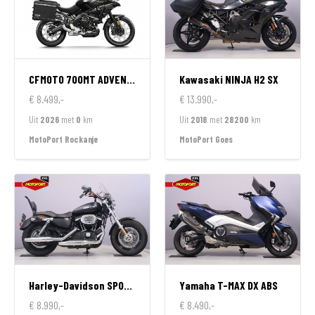
CFMOTO
700MT ADVENTURE GT EDITION
Kawasaki
NINJA H2 SX
€ 8.499,-
€ 13.990,-
Uit
2026
met
0
km
Uit
2018
met
28200
km
MotoPort Rockanje
MotoPort Goes
Harley-Davidson
SPORTSTER 1200 CUSTOM LIMITED
Yamaha
T-MAX DX ABS
€ 8.990,-
€ 8.490,-