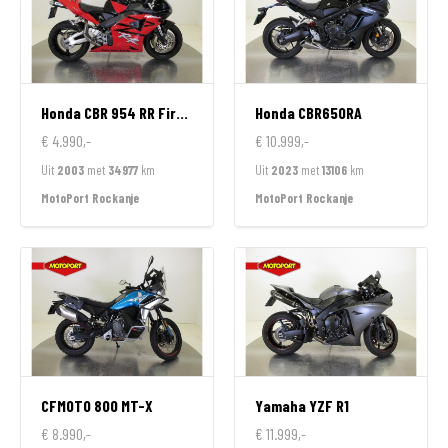
Honda
CBR 954 RR FireBlade
Honda
CBR650RA
€ 4.990,-
€ 10.999,-
Uit
2003
met
34977
km
Uit
2023
met
13106
km
MotoPort Rockanje
MotoPort Rockanje
CFMOTO
800 MT-X
Yamaha
YZF R1
€ 8.990,-
€ 11.999,-