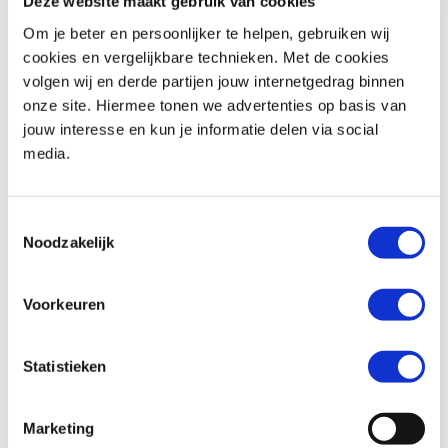
Deze website maakt gebruik van cookies
Om je beter en persoonlijker te helpen, gebruiken wij
cookies en vergelijkbare technieken. Met de cookies
volgen wij en derde partijen jouw internetgedrag binnen
BMW
F 900 R
Honda
ADV 350
onze site. Hiermee tonen we advertenties op basis van
€ 10.490,-
€ 8.299,-
jouw interesse en kun je informatie delen via social
media.
Uit
2026
met
462
km
Uit
2026
met
0
km
MotoPort Goes
MotoPort Goes
Toestemmingsselectie
Noodzakelijk
Voorkeuren
Statistieken
Honda
FORZA 750
Suzuki
SV-7GX
€ 10.490,-
€ 9.799,-
Marketing
Uit
2021
met
15500
km
Uit
2026
met
0
km