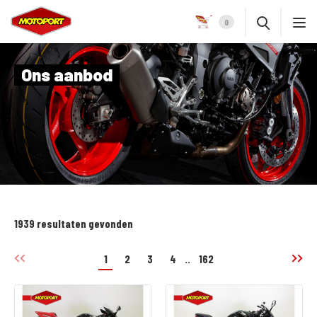
0
Ons aanbod
1939 resultaten gevonden
1
2
3
4
..
162