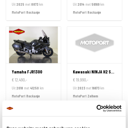
Uit
2025
met
8873
km
Uit
2014
met
56169
km
MotoPort Rockanje
MotoPort Rockanje
Yamaha
FJR1300
Kawasaki
NINJA H2 SX SPECIAL EDITION
€ 12.490,-
€ 19.990,-
Uit
2018
met
41250
km
Uit
2023
met
16673
km
MotoPort Rockanje
MotoPort Zelhem