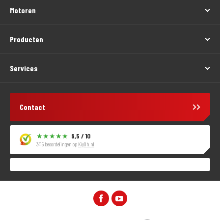
Motoren
Producten
Services
Contact
9,5 / 10
3415 beoordelingen op
KiyOh.nl