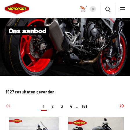
0
Ons aanbod
1927 resultaten gevonden
1
2
3
4
..
161