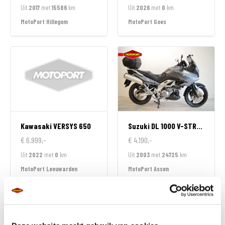
Uit
2017
met
15586
km
Uit
2026
met
0
km
MotoPort Hillegom
MotoPort Goes
Kawasaki
VERSYS 650
Suzuki
DL 1000 V-STROM
€ 6.999,-
€ 4.190,-
Uit
2022
met
0
km
Uit
2003
met
24725
km
MotoPort Leeuwarden
MotoPort Assen