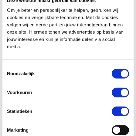
Deze website maakt gebruik van cookies
Om je beter en persoonlijker te helpen, gebruiken wij
cookies en vergelijkbare technieken. Met de cookies
volgen wij en derde partijen jouw internetgedrag binnen
Honda
CBR 954 RR FireBlade
Honda
CBR650RA
onze site. Hiermee tonen we advertenties op basis van
€ 4.990,-
€ 10.999,-
jouw interesse en kun je informatie delen via social
media.
Uit
2003
met
34977
km
Uit
2023
met
13106
km
MotoPort Rockanje
MotoPort Rockanje
Toestemmingsselectie
Noodzakelijk
Voorkeuren
Statistieken
CFMOTO
800 MT-X
Yamaha
YZF R1
€ 8.990,-
€ 11.999,-
Marketing
Uit
2025
met
8873
km
Uit
2014
met
56169
km