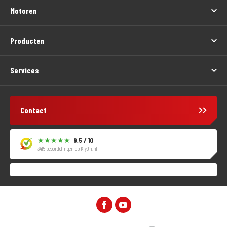
Motoren
Producten
Services
Contact
9,5 / 10
3415 beoordelingen op
KiyOh.nl