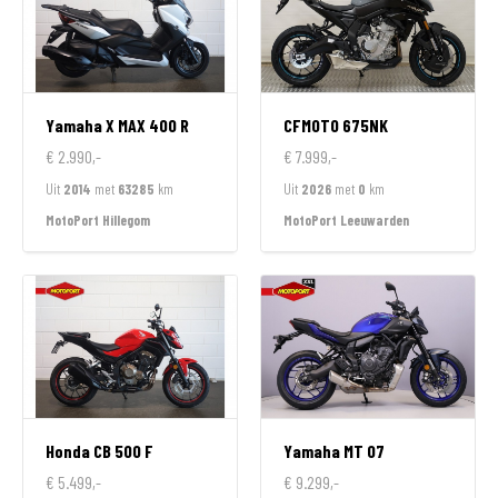
Yamaha
X MAX 400 R
CFMOTO
675NK
€ 2.990,-
€ 7.999,-
Uit
2014
met
63285
km
Uit
2026
met
0
km
MotoPort Hillegom
MotoPort Leeuwarden
Honda
CB 500 F
Yamaha
MT 07
€ 5.499,-
€ 9.299,-