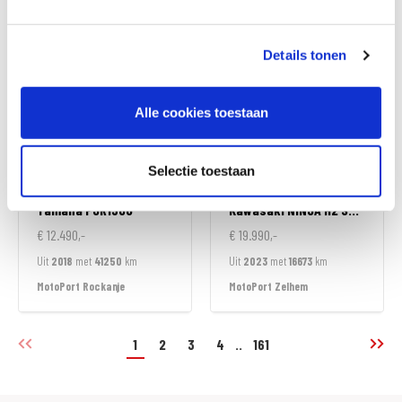
MotoPort Rockanje
MotoPort Rockanje
Details tonen
Alle cookies toestaan
Selectie toestaan
Yamaha
FJR1300
Kawasaki
NINJA H2 SX SPECIAL EDITION
€ 12.490,-
€ 19.990,-
Uit
2018
met
41250
km
Uit
2023
met
16673
km
MotoPort Rockanje
MotoPort Zelhem
1
2
3
4
..
161