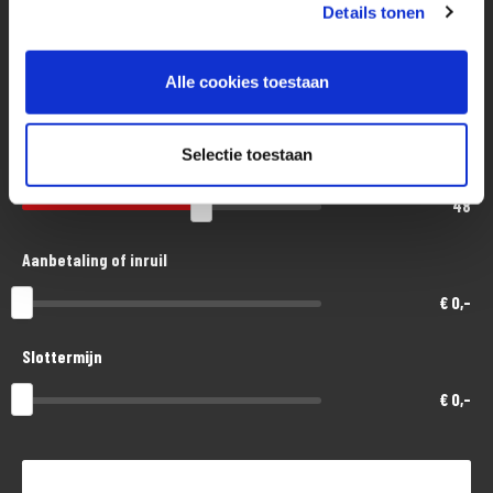
Eenvoudig, flexibel en verantwoord lenen. Het MotoPort Flexplan.
Details tonen
Aankoopprijs
Alle cookies toestaan
€ 10.000,-
Selectie toestaan
Looptijd in maanden
48
Aanbetaling of inruil
€ 0,-
Slottermijn
€ 0,-