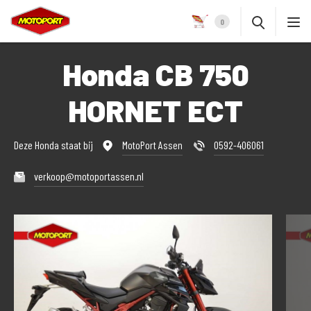
0
Honda CB 750
HORNET ECT
Deze Honda staat bij
MotoPort Assen
0592-406061
verkoop@motoportassen.nl