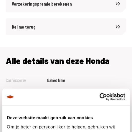
Verzekeringspremie berekenen
Bel me terug
Alle details van deze Honda
Carrosserie
Naked bike
Tellerstand
0
Btw Marge
B
Bouwjaar
2026
Deze website maakt gebruik van cookies
Vestiging
Assen
Om je beter en persoonlijker te helpen, gebruiken wij