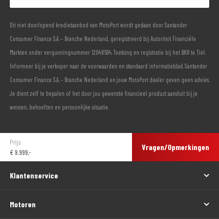
Dit niet doorlopend kredietaanbod van MotoPort wordt gedaan door Santander
Consumer Finance S.A. – Branche Nederland, geregistreerd bij Autoriteit Financiële
Markten onder vergunningnummer 12048594. Toetsing en registratie bij het BKR te Tiel.
Informeer bij je verkoper naar de voorwaarden en standaard informatieblad. Santander
Consumer Finance S.A. – Branche Nederland en jouw MotoPort dealer geven geen advies.
Je dient zelf te bepalen of het door jou gewenste financieel product aansluit bij je
wensen, behoeften en persoonlijke situatie.
Prijs
Vragen/Opmerkingen
€
9.999,-
Klantenservice
Motoren