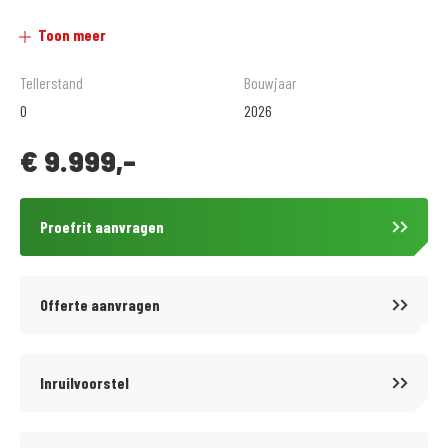
Uitgebreide werkplaats met eigen testbank voor verschillende
Toon meer
afstellingen en tuning.
Tellerstand
Bouwjaar
Grote kledingafdeling met zeer veel keus.
0
2026
€
9.999,-
Verschillende betalingsmogelijkheden, o.a. in termijnen.
Vraag naar de voorwaarden. Toetsing en registratie BKR Tiel.
Proefrit aanvragen
VERKOOPPRIJS IS INCLUSIEF ALLE RIJKLAARMAAK KOSTEN!
Offerte aanvragen
Inruilvoorstel