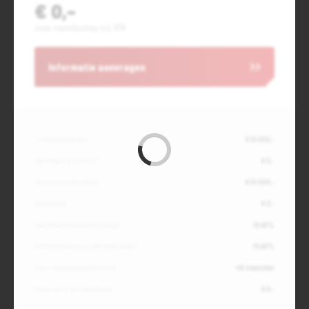
€ 0,-
Jouw maandbedrag incl. BTW
Informatie aanvragen
Contante waarde
€ 10.000,-
Aanbetaling of inruil
€ 0,-
Totale kredietbedrag
€ 10.000,-
Slottermijn
€ 0,-
Jaarlijkse kostenpercentage
10,49%
Debetrentevoet op jaarbasis (vast)
10,49%
Duur kredietovereenkomst
48 maanden
Totaal door jou te betalen
€ 0,-