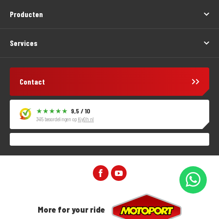
Producten
Services
Contact
9,5 / 10
3415 beoordelingen op
KiyOh.nl
More for your ride