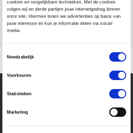
cookies en vergelijkbare technieken. Met de cookies
Conditie
Nieuw
volgen wij en derde partijen jouw internetgedrag binnen
Rijbewijs type
A
onze site. Hiermee tonen we advertenties op basis van
jouw interesse en kun je informatie delen via social
Model
CB 750 HORNET
media.
Toestemmingsselectie
Noodzakelijk
Voorkeuren
Statistieken
Marketing
Financier deze Honda