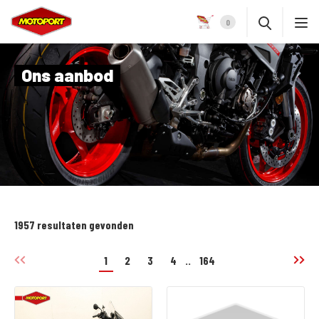
0
Ons aanbod
1957 resultaten gevonden
1
2
3
4
..
164