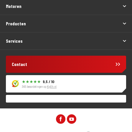
Motoren
Producten
Services
Contact
9,5 / 10
3415 beoordelingen op
KiyOh.nl