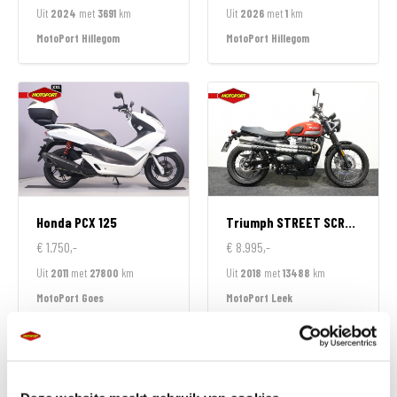
Uit
2024
met
3691
km
Uit
2026
met
1
km
MotoPort Hillegom
MotoPort Hillegom
Honda
PCX 125
Triumph
STREET SCRAMBLER 900
€ 1.750,-
€ 8.995,-
Uit
2011
met
27800
km
Uit
2018
met
13488
km
MotoPort Goes
MotoPort Leek