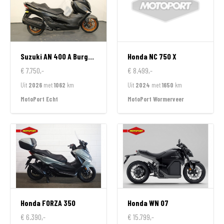
Suzuki
AN 400 A Burgman
Honda
NC 750 X
€ 7.750,-
€ 8.499,-
Uit
2026
met
1062
km
Uit
2024
met
1650
km
MotoPort Echt
MotoPort Wormerveer
Honda
FORZA 350
Honda
WN 07
€ 6.390,-
€ 15.799,-