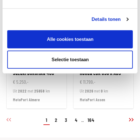
MotoPort Goes
MotoPort Goes
Details tonen
Alle cookies toestaan
Selectie toestaan
Suzuki
BURGMAN 400
Honda
CBR 650 R ABS
€ 5.250,-
€ 11.799,-
Uit
2022
met
25658
km
Uit
2026
met
0
km
MotoPort Almere
MotoPort Assen
1
2
3
4
..
164