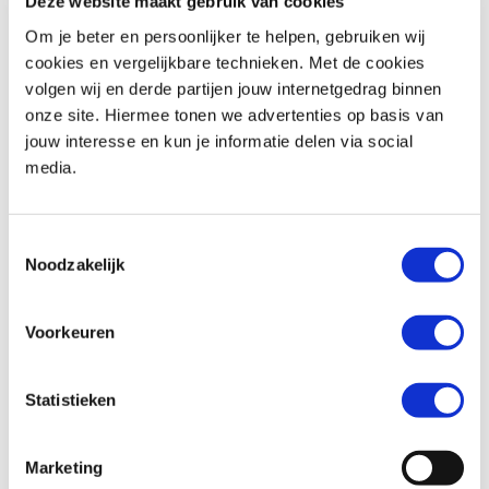
Deze website maakt gebruik van cookies
Om je beter en persoonlijker te helpen, gebruiken wij
cookies en vergelijkbare technieken. Met de cookies
volgen wij en derde partijen jouw internetgedrag binnen
BMW
R 1250 RT
Honda
XL 750 TRANSALP
onze site. Hiermee tonen we advertenties op basis van
€ 18.290,-
€ 12.699,-
jouw interesse en kun je informatie delen via social
media.
Uit
2019
met
18600
km
Uit
2026
met
0
km
MotoPort Goes
MotoPort Goes
Toestemmingsselectie
Noodzakelijk
Voorkeuren
Statistieken
Triumph
BONNEVILLE T100
Honda
XL 750 TRANSALP
€ 11.490,-
€ 12.699,-
Marketing
Uit
2024
met
1600
km
Uit
2026
met
0
km