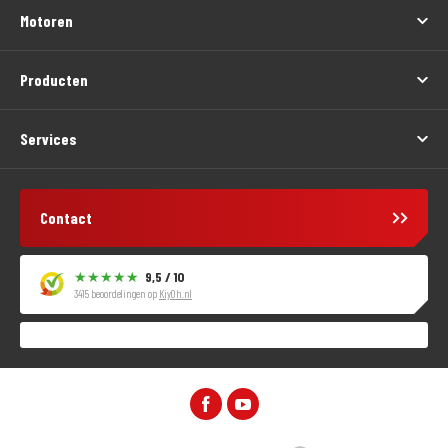
Motoren
Producten
Services
Contact
9,5 / 10
3415 beoordelingen op
KiyOh.nl