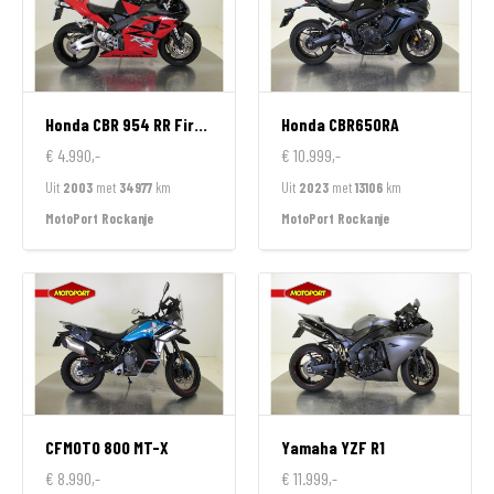
Honda
CBR 954 RR FireBlade
Honda
CBR650RA
€ 4.990,-
€ 10.999,-
Uit
2003
met
34977
km
Uit
2023
met
13106
km
MotoPort Rockanje
MotoPort Rockanje
CFMOTO
800 MT-X
Yamaha
YZF R1
€ 8.990,-
€ 11.999,-