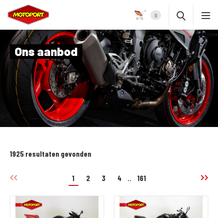
0
Ons aanbod
1925 resultaten gevonden
1
2
3
4
..
161