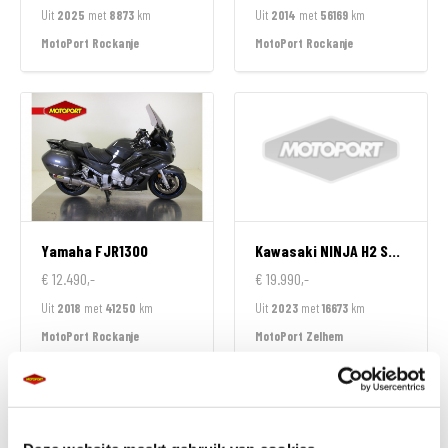
Uit
2025
met
8873
km
Uit
2014
met
56169
km
MotoPort Rockanje
MotoPort Rockanje
Yamaha
FJR1300
Kawasaki
NINJA H2 SX SPECIAL EDITION
€ 12.490,-
€ 19.990,-
Uit
2018
met
41250
km
Uit
2023
met
16673
km
MotoPort Rockanje
MotoPort Zelhem