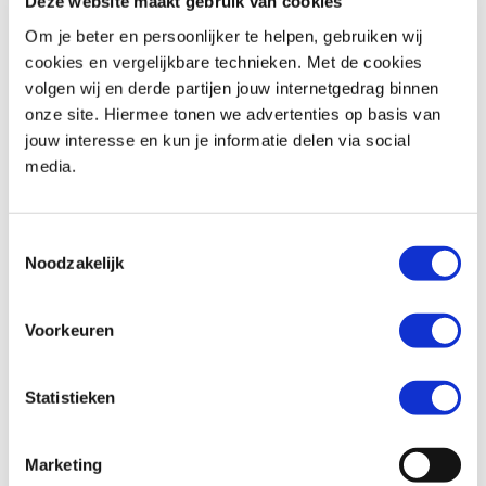
Deze website maakt gebruik van cookies
Om je beter en persoonlijker te helpen, gebruiken wij
cookies en vergelijkbare technieken. Met de cookies
volgen wij en derde partijen jouw internetgedrag binnen
BMW
F 900 R
Honda
ADV 350
onze site. Hiermee tonen we advertenties op basis van
€ 10.490,-
€ 8.299,-
jouw interesse en kun je informatie delen via social
media.
Uit
2026
met
462
km
Uit
2026
met
0
km
MotoPort Goes
MotoPort Goes
Toestemmingsselectie
Noodzakelijk
Voorkeuren
Statistieken
Honda
FORZA 750
Suzuki
SV-7GX
€ 10.490,-
€ 9.799,-
Marketing
Uit
2021
met
15500
km
Uit
2026
met
0
km