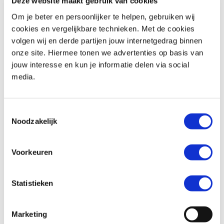
Deze website maakt gebruik van cookies
Om je beter en persoonlijker te helpen, gebruiken wij
cookies en vergelijkbare technieken. Met de cookies
volgen wij en derde partijen jouw internetgedrag binnen
BMW
R 1250 RT
Honda
XL 750 TRANSALP
onze site. Hiermee tonen we advertenties op basis van
€ 18.290,-
€ 12.699,-
jouw interesse en kun je informatie delen via social
media.
Uit
2019
met
18600
km
Uit
2026
met
0
km
MotoPort Goes
MotoPort Goes
Toestemmingsselectie
Noodzakelijk
Voorkeuren
Statistieken
Triumph
BONNEVILLE T100
Honda
XL 750 TRANSALP
€ 11.490,-
€ 12.699,-
Marketing
Uit
2024
met
1600
km
Uit
2026
met
0
km