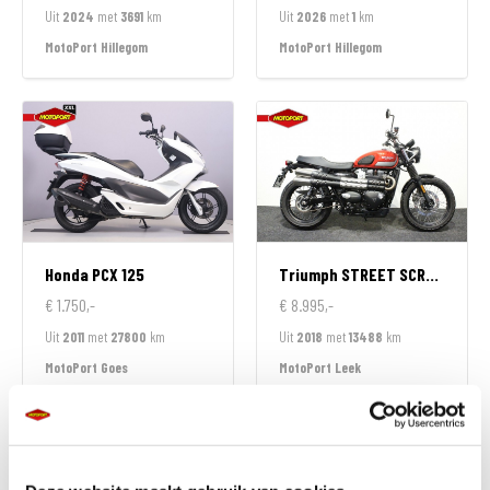
Uit
2024
met
3691
km
Uit
2026
met
1
km
MotoPort Hillegom
MotoPort Hillegom
Honda
PCX 125
Triumph
STREET SCRAMBLER 900
€ 1.750,-
€ 8.995,-
Uit
2011
met
27800
km
Uit
2018
met
13488
km
MotoPort Goes
MotoPort Leek