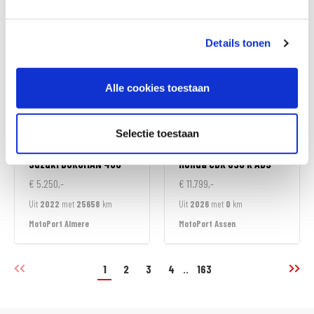
MotoPort Goes
MotoPort Goes
Details tonen
Alle cookies toestaan
Selectie toestaan
Suzuki
BURGMAN 400
Honda
CBR 650 R ABS
€ 5.250,-
€ 11.799,-
Uit
2022
met
25658
km
Uit
2026
met
0
km
MotoPort Almere
MotoPort Assen
1
2
3
4
..
163