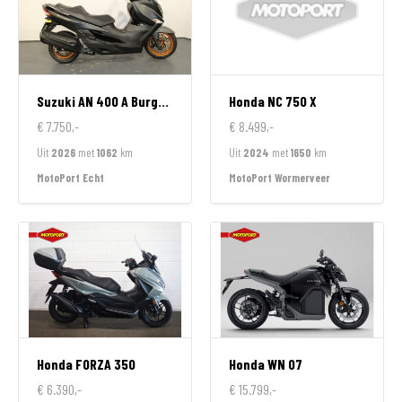
Suzuki
AN 400 A Burgman
Honda
NC 750 X
€ 7.750,-
€ 8.499,-
Uit
2026
met
1062
km
Uit
2024
met
1650
km
MotoPort Echt
MotoPort Wormerveer
Honda
FORZA 350
Honda
WN 07
€ 6.390,-
€ 15.799,-