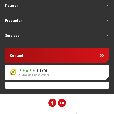
Motoren
Producten
Services
Contact
9,5 / 10
3415 beoordelingen op
KiyOh.nl