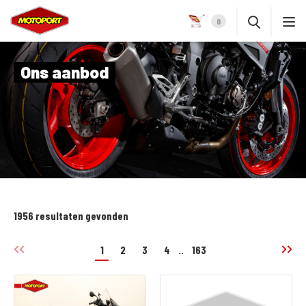
0
Ons aanbod
1956 resultaten gevonden
1
2
3
4
..
163