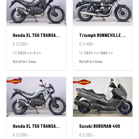
Honda
XL 750 TRANSALP
Triumph
BONNEVILLE T100
€ 12.699,-
€ 11.490,-
Uit
2026
met
0
km
Uit
2024
met
1600
km
MotoPort Goes
MotoPort Goes
Honda
XL 750 TRANSALP
Suzuki
BURGMAN 400
€ 12.699,-
€ 5.250,-