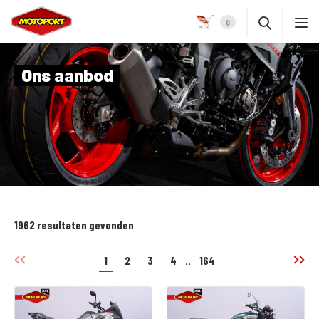
0
Ons aanbod
1962 resultaten gevonden
1
2
3
4
..
164