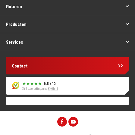
Motoren
Producten
Services
Contact
9,5 / 10
3415 beoordelingen op
KiyOh.nl