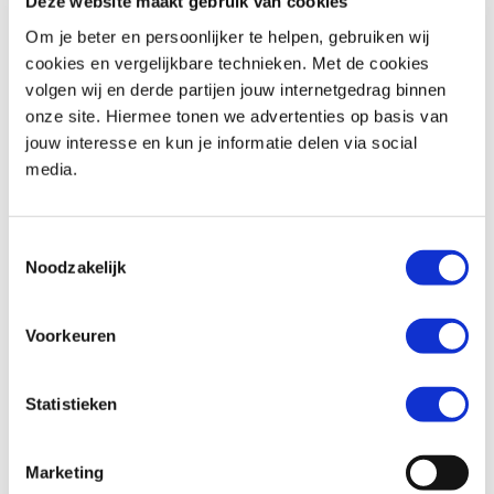
Deze website maakt gebruik van cookies
Om je beter en persoonlijker te helpen, gebruiken wij
cookies en vergelijkbare technieken. Met de cookies
volgen wij en derde partijen jouw internetgedrag binnen
Royal-Enfield
HNTR 350
Kawasaki
VULCAN S
onze site. Hiermee tonen we advertenties op basis van
€ 5.799,-
€ 9.899,-
jouw interesse en kun je informatie delen via social
media.
Uit
2026
met
0
km
Uit
2026
met
0
km
MotoPort Leek
MotoPort Leek
Toestemmingsselectie
Noodzakelijk
Voorkeuren
Statistieken
Kawasaki
VULCAN S
BMW
R 1250 GS
€ 9.899,-
€ 19.999,-
Marketing
Uit
2026
met
0
km
Uit
2023
met
56000
km