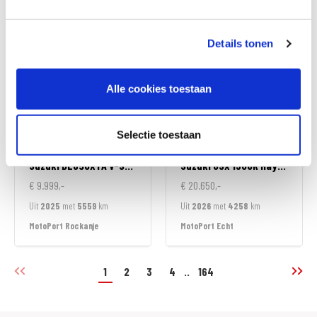
MotoPort Leek
MotoPort Leeuwarden
Details tonen
Alle cookies toestaan
Selectie toestaan
Suzuki
DL650XTA V-STROM
Suzuki
GSX 1300R Hayabusa
€ 9.999,-
€ 20.650,-
Uit
2025
met
5559
km
Uit
2026
met
4258
km
MotoPort Rockanje
MotoPort Echt
1
2
3
4
..
164