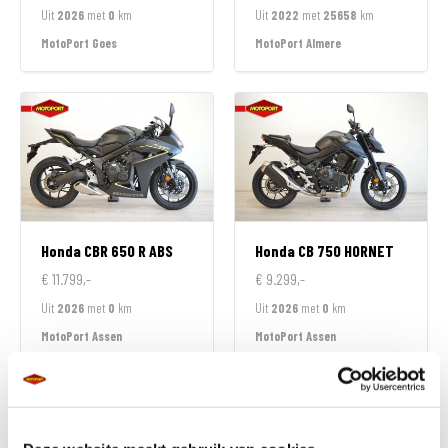
Uit
2026
met
0
km
Uit
2022
met
25658
km
MotoPort Goes
MotoPort Almere
Honda
CBR 650 R ABS
Honda
CB 750 HORNET
€ 11.799,-
€ 9.299,-
Uit
2026
met
0
km
Uit
2026
met
0
km
MotoPort Assen
MotoPort Assen