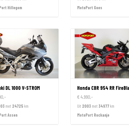
ort Hillegom
MotoPort Goes
ki
DL 1000 V-STROM
Honda
CBR 954 RR FireBl
90,-
€ 4.990,-
003
met
24725
km
Uit
2003
met
34977
km
Port Assen
MotoPort Rockanje