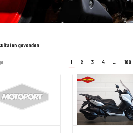
sultaten gevonden
ge
1
2
3
4
...
160