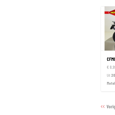
CFM
€ 8.9
Uit
2
Moto
Vori