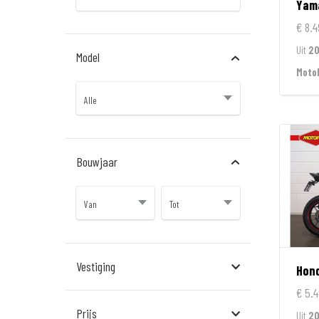
Yam
€ 8.4
Uit
20
Model
Moto
Bouwjaar
Vestiging
Hon
€ 5.4
Almere
Prijs
Uit
20