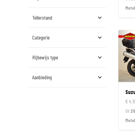
Assen
MotoP
Tellerstand
Den Bosch
Echt
Categorie
Goes
Hillegom
Rijbewijs type
Leek
Aanbieding
Leeuwarden
Suzu
Rockanje
€ 4.1
Veldhoven
Uit
2
Wormerveer
Moto
Zelhem