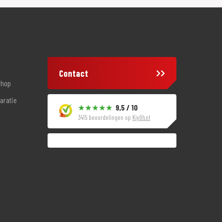
Contact
shop
aratie
9,5 / 10
3415 beoordelingen op
KiyOh.nl