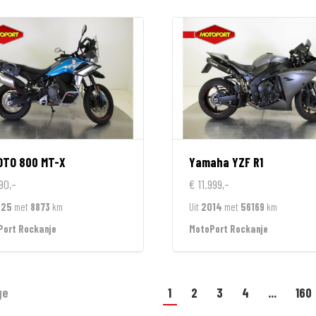
OTO
800 MT-X
Yamaha
YZF R1
90,-
€ 11.999,-
025
met
8873
km
Uit
2014
met
56169
km
Port Rockanje
MotoPort Rockanje
ge
1
2
3
4
...
160