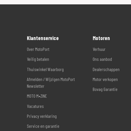
Klantenservice
Motoren
Over MotoPort
Verhuur
Veilig betalen
Ons aanbod
Thuiswinkel Waarborg
Dealerschappen
Afmelden / Wijzigen MotoPort
Motor verkopen
Newsletter
Bovag Garantie
MOTO M•ZINE
Vacatures
Privacy verklaring
Service en garantie