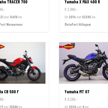
aha
TRACER 700
Yamaha
X MAX 400 R
99,-
€ 2.990,-
21
met
14818
km
Uit
2014
met
63285
km
Port Wormerveer
MotoPort Hillegom
da
CB 500 F
Yamaha
MT 07
99,-
€ 9.299,-
17
met
15586
km
Uit
2026
met
0
km