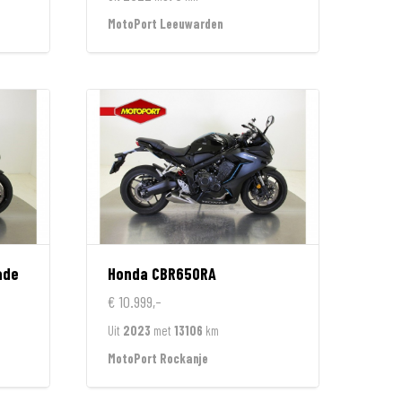
MotoPort Leeuwarden
ade
Honda
CBR650RA
€ 10.999,-
Uit
2023
met
13106
km
MotoPort Rockanje