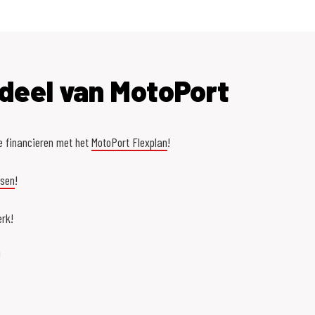
deel van MotoPort
e financieren met het
MotoPort Flexplan
!
asen
!
rk!
!