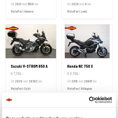
Uit
2021
met
11158
km
Uit
2026
met
0
km
MotoPort Almere
MotoPort Leek
Suzuki
V-STROM 650 A
Honda
NC 750 X
€ 7.790,-
€ 6.790,-
Uit
2020
met
28382
km
Uit
2018
met
26867
km
MotoPort Echt
MotoPort Hillegom