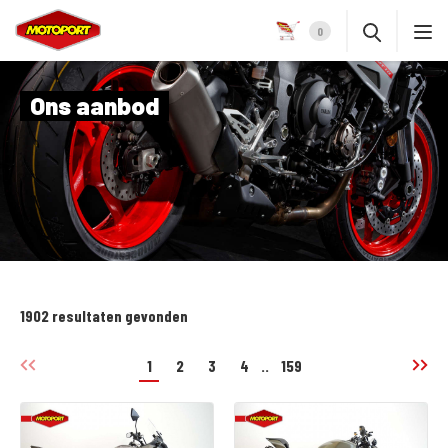
0
Ons aanbod
1902 resultaten gevonden
1
2
3
4
..
159