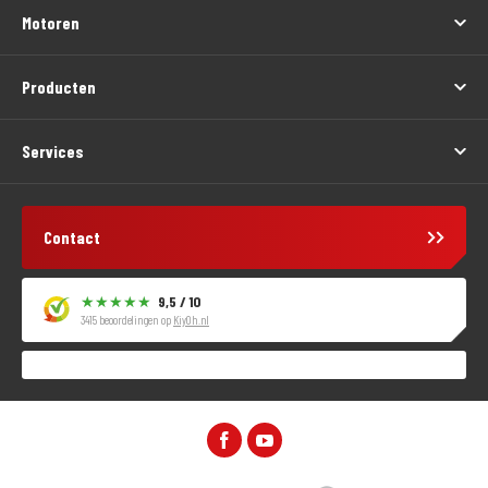
Motoren
Producten
Services
Contact
9,5 / 10
3415 beoordelingen op
KiyOh.nl