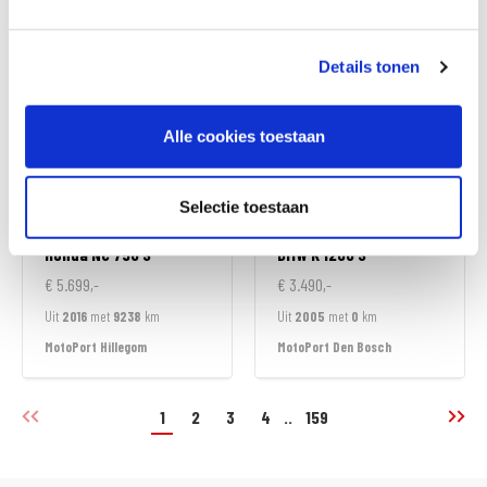
MotoPort Hillegom
MotoPort Hillegom
Details tonen
Alle cookies toestaan
Selectie toestaan
Honda
NC 750 S
BMW
K 1200 S
€ 5.699,-
€ 3.490,-
Uit
2016
met
9238
km
Uit
2005
met
0
km
MotoPort Hillegom
MotoPort Den Bosch
1
2
3
4
..
159