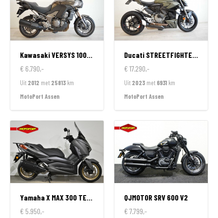
Kawasaki
VERSYS 1000 ABS
Ducati
STREETFIGHTER V2
€ 6.790,-
€ 17.290,-
Uit
2012
met
25813
km
Uit
2023
met
6931
km
MotoPort Assen
MotoPort Assen
Yamaha
X MAX 300 TECH MAX
QJMOTOR
SRV 600 V2
€ 5.950,-
€ 7.799,-