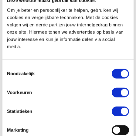
Deze website maakt gebruik van cookies
Om je beter en persoonlijker te helpen, gebruiken wij
cookies en vergelijkbare technieken. Met de cookies
volgen wij en derde partijen jouw internetgedrag binnen
Honda
CMX 500 REBEL
Triumph
Street Triple R 675
onze site. Hiermee tonen we advertenties op basis van
€ 6.290,-
€ 4.999,-
jouw interesse en kun je informatie delen via social
media.
Uit
2020
met
1340
km
Uit
2011
met
18817
km
MotoPort Assen
MotoPort Hillegom
Toestemmingsselectie
Noodzakelijk
Voorkeuren
Statistieken
Honda
NC 750 S
BMW
F 850 GS
€ 6.499,-
€ 10.899,-
Marketing
Uit
2019
met
951
km
Uit
2018
met
11187
km