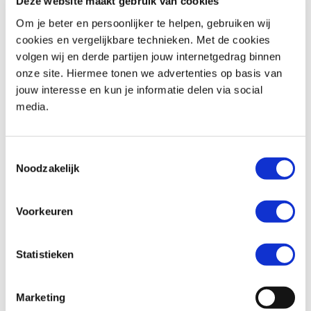
Deze website maakt gebruik van cookies
Om je beter en persoonlijker te helpen, gebruiken wij
cookies en vergelijkbare technieken. Met de cookies
volgen wij en derde partijen jouw internetgedrag binnen
Triumph
BONNEVILLE T100
Honda
XL 750 TRANSALP
onze site. Hiermee tonen we advertenties op basis van
€ 11.490,-
€ 12.699,-
jouw interesse en kun je informatie delen via social
media.
Uit
2024
met
1600
km
Uit
2026
met
0
km
MotoPort Goes
MotoPort Goes
Toestemmingsselectie
Noodzakelijk
Voorkeuren
Statistieken
Suzuki
BURGMAN 400
Honda
CBR 650 R ABS
€ 5.250,-
€ 11.799,-
Marketing
Uit
2022
met
25658
km
Uit
2026
met
0
km