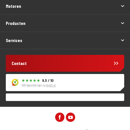
Motoren
Producten
Services
Contact
9,5 / 10
3415 beoordelingen op
KiyOh.nl