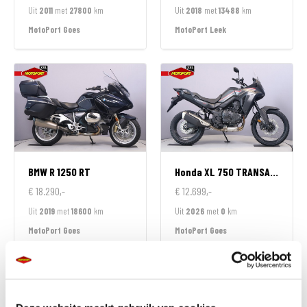
Uit
2011
met
27800
km
Uit
2018
met
13488
km
MotoPort Goes
MotoPort Leek
BMW
R 1250 RT
Honda
XL 750 TRANSALP
€ 18.290,-
€ 12.699,-
Uit
2019
met
18600
km
Uit
2026
met
0
km
MotoPort Goes
MotoPort Goes