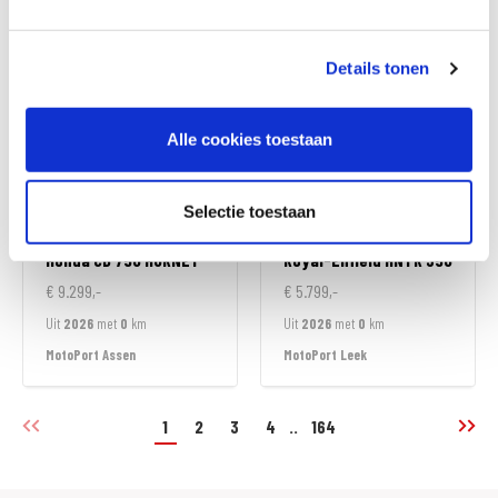
MotoPort Almere
MotoPort Assen
Details tonen
Alle cookies toestaan
Selectie toestaan
Honda
CB 750 HORNET
Royal-Enfield
HNTR 350
€ 9.299,-
€ 5.799,-
Uit
2026
met
0
km
Uit
2026
met
0
km
MotoPort Assen
MotoPort Leek
1
2
3
4
..
164