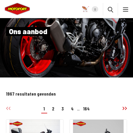
0
Ons aanbod
1967 resultaten gevonden
1
2
3
4
..
164