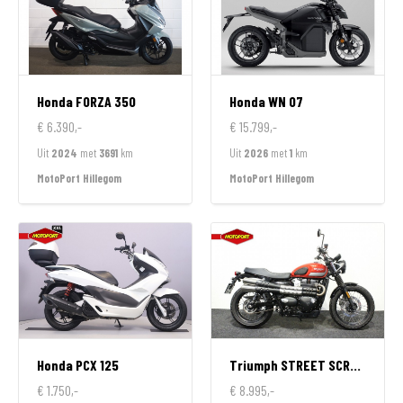
Honda
FORZA 350
Honda
WN 07
€ 6.390,-
€ 15.799,-
Uit
2024
met
3691
km
Uit
2026
met
1
km
MotoPort Hillegom
MotoPort Hillegom
Honda
PCX 125
Triumph
STREET SCRAMBLER 900
€ 1.750,-
€ 8.995,-