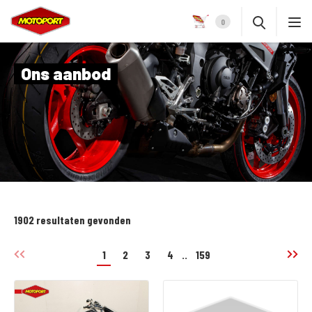
0
Ons aanbod
1902 resultaten gevonden
1
2
3
4
..
159