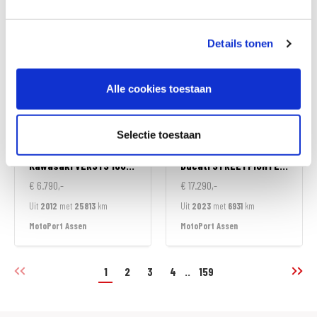
MotoPort Almere
MotoPort Almere
Details tonen
Alle cookies toestaan
Selectie toestaan
Kawasaki
VERSYS 1000 ABS
Ducati
STREETFIGHTER V2
€ 6.790,-
€ 17.290,-
Uit
2012
met
25813
km
Uit
2023
met
6931
km
MotoPort Assen
MotoPort Assen
1
2
3
4
..
159