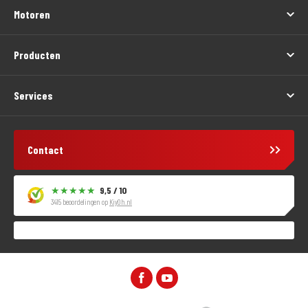
Motoren
Producten
Services
Contact
9,5 / 10
3415 beoordelingen op
KiyOh.nl