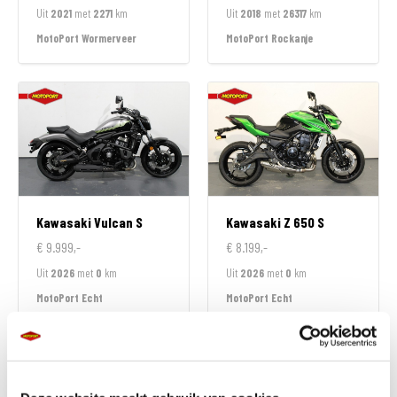
Uit
2021
met
2271
km
Uit
2018
met
26317
km
MotoPort Wormerveer
MotoPort Rockanje
Kawasaki
Vulcan S
Kawasaki
Z 650 S
€ 9.999,-
€ 8.199,-
Uit
2026
met
0
km
Uit
2026
met
0
km
MotoPort Echt
MotoPort Echt