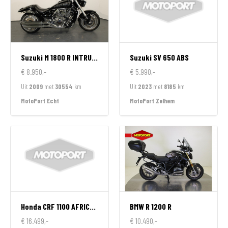
Suzuki
M 1800 R INTRUDER
Suzuki
SV 650 ABS
€ 8.950,-
€ 5.990,-
Uit
2009
met
30554
km
Uit
2023
met
8185
km
MotoPort Echt
MotoPort Zelhem
Honda
CRF 1100 AFRICA TWIN
BMW
R 1200 R
€ 16.499,-
€ 10.490,-