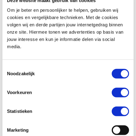
Deze website maakt gebruik van cookies
Om je beter en persoonlijker te helpen, gebruiken wij
cookies en vergelijkbare technieken. Met de cookies
volgen wij en derde partijen jouw internetgedrag binnen
Honda
CB 500 X
BMW
R NINE T SCRAMBLER
onze site. Hiermee tonen we advertenties op basis van
€ 5.290,-
€ 14.490,-
jouw interesse en kun je informatie delen via social
media.
Uit
2015
met
28500
km
Uit
2023
met
4900
km
MotoPort Goes
MotoPort Goes
Toestemmingsselectie
Noodzakelijk
Voorkeuren
Statistieken
QJMOTOR
SRV 600 V4
Suzuki
GSX-R 1300 HAYABUSA
€ 6.750,-
€ 15.950,-
Marketing
Uit
2024
met
2346
km
Uit
2021
met
17032
km