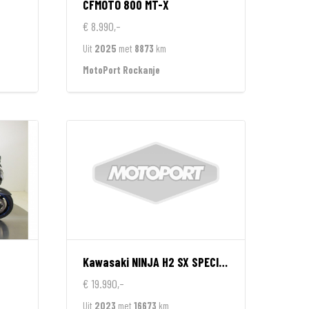
CFMOTO
800 MT-X
€ 8.990,-
Uit
2025
met
8873
km
MotoPort Rockanje
Kawasaki
NINJA H2 SX SPECIAL EDITION
€ 19.990,-
Uit
2023
met
16673
km