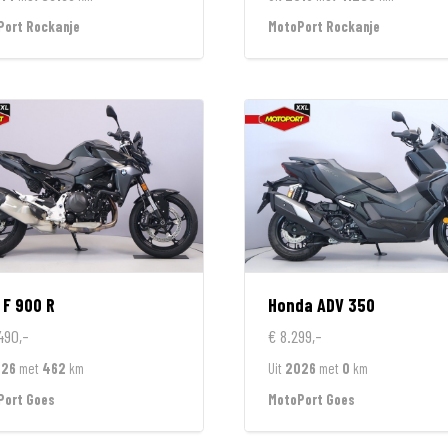
Port Rockanje
MotoPort Rockanje
F 900 R
Honda
ADV 350
490,-
€ 8.299,-
026
met
462
km
Uit
2026
met
0
km
Port Goes
MotoPort Goes