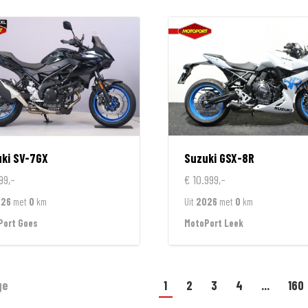
ki
SV-7GX
Suzuki
GSX-8R
99,-
€ 10.999,-
026
met
0
km
Uit
2026
met
0
km
Port Goes
MotoPort Leek
ge
1
2
3
4
...
160