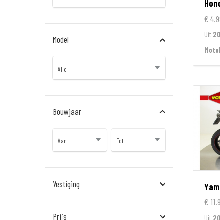
Hon
€ 4.9
Uit
2
Model
Moto
Bouwjaar
Vestiging
Yam
€ 11.
Almere
Prijs
Uit
20