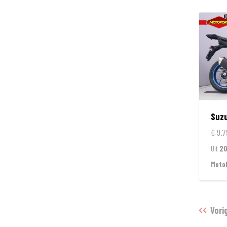
Suzu
€ 9.7
Uit
2
Moto
Vori