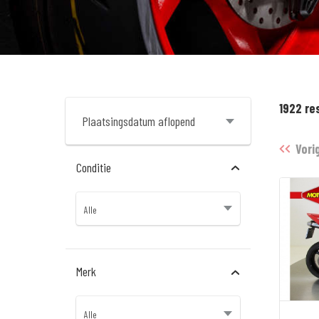
1922 re
Vori
Conditie
Merk