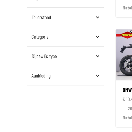
Assen
Moto
Tellerstand
Den Bosch
Echt
Categorie
Goes
Hillegom
Rijbewijs type
Leek
Aanbieding
Leeuwarden
BMW
Rockanje
€ 10.
Veldhoven
Uit
2
Wormerveer
Moto
Zelhem