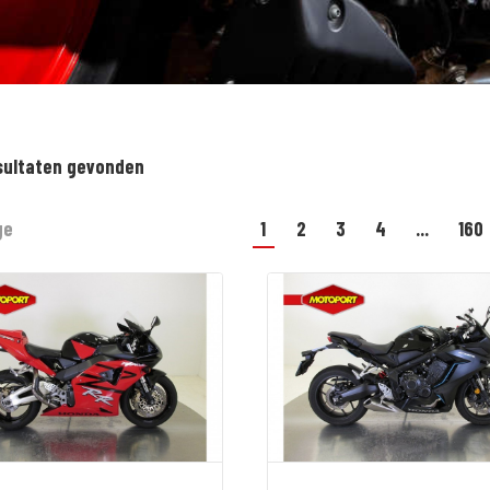
sultaten gevonden
ge
1
2
3
4
...
160