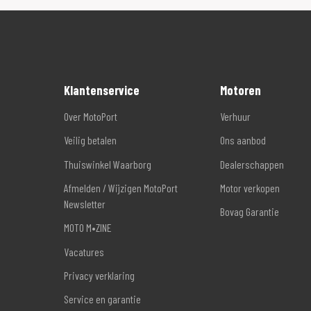
Klantenservice
Motoren
Over MotoPort
Verhuur
Veilig betalen
Ons aanbod
Thuiswinkel Waarborg
Dealerschappen
Afmelden / Wijzigen MotoPort
Motor verkopen
Newsletter
Bovag Garantie
MOTO M•ZINE
Vacatures
Privacy verklaring
Service en garantie