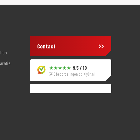
Contact
shop
aratie
9,5 / 10
3415 beoordelingen op
KiyOh.nl