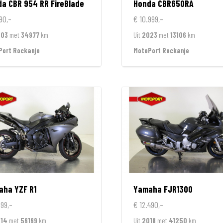
da
CBR 954 RR FireBlade
Honda
CBR650RA
90,-
€ 10.999,-
003
met
34977
km
Uit
2023
met
13106
km
Port Rockanje
MotoPort Rockanje
aha
YZF R1
Yamaha
FJR1300
999,-
€ 12.490,-
14
met
56169
km
Uit
2018
met
41250
km