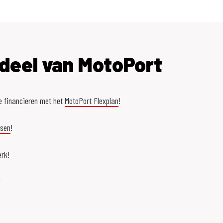
deel van MotoPort
e financieren met het
MotoPort Flexplan
!
asen
!
rk!
!