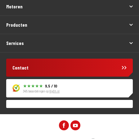
Motoren
Producten
Services
Contact
9,5 / 10
3415 beoordelingen op
KiyOh.nl