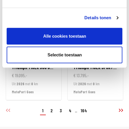
MotoPort Wormerveer
MotoPort Goes
Details tonen
Alle cookies toestaan
Selectie toestaan
Triumph
TIGER 900 GT ALPINE EDITION
Triumph
TIGER SPORT 800
€ 19.095,-
€ 13.795,-
Uit
2026
met
0
km
Uit
2026
met
0
km
MotoPort Goes
MotoPort Goes
1
2
3
4
..
164