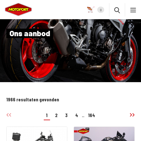
0
Ons aanbod
1966 resultaten gevonden
1
2
3
4
..
164