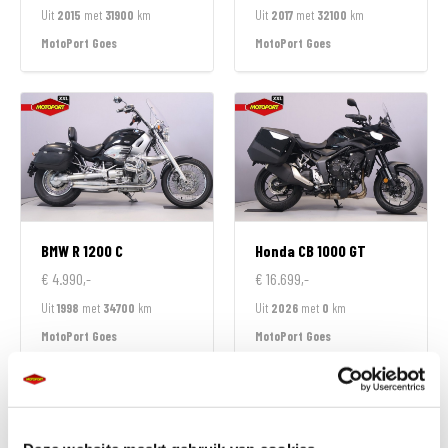
Uit
2015
met
31900
km
Uit
2017
met
32100
km
MotoPort Goes
MotoPort Goes
BMW
R 1200 C
Honda
CB 1000 GT
€ 4.990,-
€ 16.699,-
Uit
1998
met
34700
km
Uit
2026
met
0
km
MotoPort Goes
MotoPort Goes