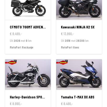
CFMOTO
700MT ADVENTURE GT EDITION
Kawasaki
NINJA H2 SX
€ 8.499,-
€ 13.990,-
Uit
2026
met
0
km
Uit
2018
met
28200
km
MotoPort Rockanje
MotoPort Goes
Harley-Davidson
SPORTSTER 1200 CUSTOM LIMITED
Yamaha
T-MAX DX ABS
€ 8.990,-
€ 8.490,-