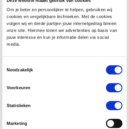
Deze website maakt gebruik van cookies
Om je beter en persoonlijker te helpen, gebruiken wij
cookies en vergelijkbare technieken. Met de cookies
volgen wij en derde partijen jouw internetgedrag binnen
Honda
CBR 650 R
Honda
CB 650 F
onze site. Hiermee tonen we advertenties op basis van
€ 11.799,-
€ 7.499,-
jouw interesse en kun je informatie delen via social
media.
Uit
2026
met
0
km
Uit
2018
met
25819
km
MotoPort Goes
MotoPort Wormerveer
Toestemmingsselectie
Noodzakelijk
Voorkeuren
Statistieken
Honda
CBR 650 F
Ducati
DESERT X
€ 8.499,-
€ 19.990,-
Marketing
Uit
2017
met
15880
km
Uit
2026
met
0
km