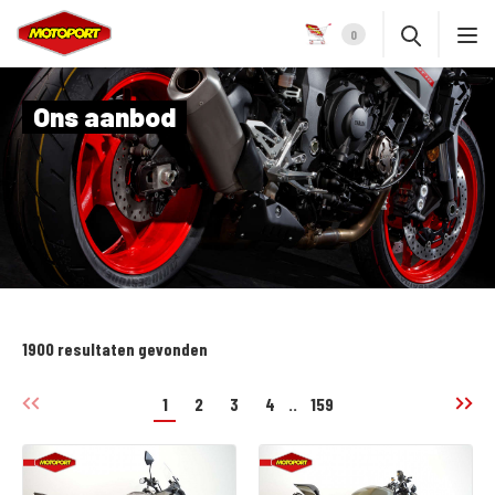
0
Ons aanbod
1900 resultaten gevonden
1
2
3
4
..
159