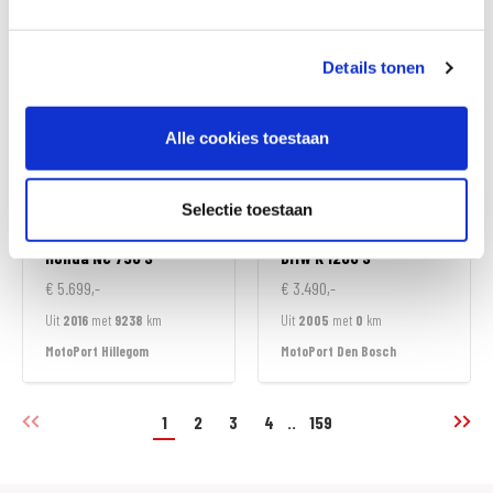
MotoPort Hillegom
MotoPort Hillegom
Details tonen
Alle cookies toestaan
Selectie toestaan
Honda
NC 750 S
BMW
K 1200 S
€ 5.699,-
€ 3.490,-
Uit
2016
met
9238
km
Uit
2005
met
0
km
MotoPort Hillegom
MotoPort Den Bosch
1
2
3
4
..
159