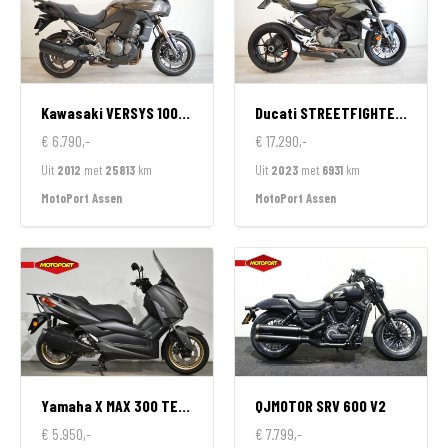
Kawasaki
VERSYS 1000 ABS
Ducati
STREETFIGHTER V2
€ 6.790,-
€ 17.290,-
Uit
2012
met
25813
km
Uit
2023
met
6931
km
MotoPort Assen
MotoPort Assen
Yamaha
X MAX 300 TECH MAX
QJMOTOR
SRV 600 V2
€ 5.950,-
€ 7.799,-