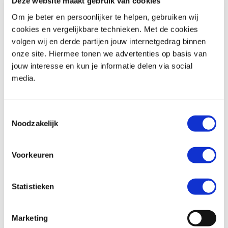
Deze website maakt gebruik van cookies
Om je beter en persoonlijker te helpen, gebruiken wij
cookies en vergelijkbare technieken. Met de cookies
volgen wij en derde partijen jouw internetgedrag binnen
Honda
CMX 500 REBEL
Triumph
Street Triple R 675
onze site. Hiermee tonen we advertenties op basis van
€ 6.290,-
€ 4.999,-
jouw interesse en kun je informatie delen via social
media.
Uit
2020
met
1340
km
Uit
2011
met
18817
km
MotoPort Assen
MotoPort Hillegom
Toestemmingsselectie
Noodzakelijk
Voorkeuren
Statistieken
Honda
NC 750 S
BMW
F 850 GS
€ 6.499,-
€ 10.899,-
Marketing
Uit
2019
met
951
km
Uit
2018
met
11187
km