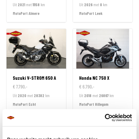
Uit
2021
met
11158
km
Uit
2026
met
0
km
MotoPort Almere
MotoPort Leek
Suzuki
V-STROM 650 A
Honda
NC 750 X
€ 7.790,-
€ 6.790,-
Uit
2020
met
28382
km
Uit
2018
met
26867
km
MotoPort Echt
MotoPort Hillegom