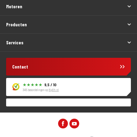
Motoren
Producten
Services
Contact
9,5 / 10
3415 beoordelingen op
KiyOh.nl