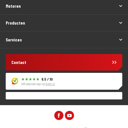
Motoren
Producten
Services
Contact
9,5 / 10
3415 beoordelingen op
KiyOh.nl