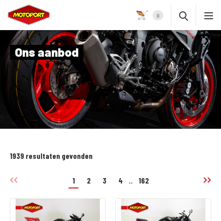
0
Ons aanbod
1939 resultaten gevonden
1
2
3
4
..
162