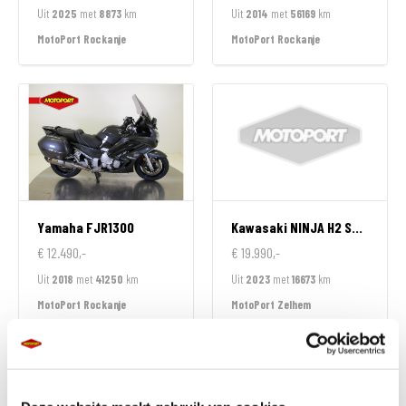
Uit
2025
met
8873
km
Uit
2014
met
56169
km
MotoPort Rockanje
MotoPort Rockanje
Yamaha
FJR1300
Kawasaki
NINJA H2 SX SPECIAL EDITION
€ 12.490,-
€ 19.990,-
Uit
2018
met
41250
km
Uit
2023
met
16673
km
MotoPort Rockanje
MotoPort Zelhem