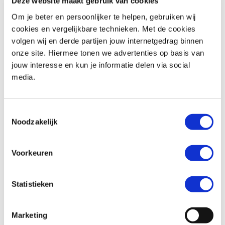
Deze website maakt gebruik van cookies
Om je beter en persoonlijker te helpen, gebruiken wij
cookies en vergelijkbare technieken. Met de cookies
volgen wij en derde partijen jouw internetgedrag binnen
BMW
F 900 R
Honda
ADV 350
onze site. Hiermee tonen we advertenties op basis van
€ 10.490,-
€ 8.299,-
jouw interesse en kun je informatie delen via social
media.
Uit
2026
met
462
km
Uit
2026
met
0
km
MotoPort Goes
MotoPort Goes
Toestemmingsselectie
Noodzakelijk
Voorkeuren
Statistieken
Honda
FORZA 750
Suzuki
SV-7GX
€ 10.490,-
€ 9.799,-
Marketing
Uit
2021
met
15500
km
Uit
2026
met
0
km