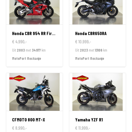
Honda
CBR 954 RR FireBlade
Honda
CBR650RA
€ 4.990,-
€ 10.999,-
Uit
2003
met
34977
km
Uit
2023
met
13106
km
MotoPort Rockanje
MotoPort Rockanje
CFMOTO
800 MT-X
Yamaha
YZF R1
€ 8.990,-
€ 11.999,-