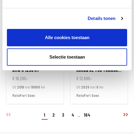
MotoPort Goes
MotoPort Leek
Details tonen
Alle cookies toestaan
Selectie toestaan
BMW
R 1250 RT
Honda
XL 750 TRANSALP
€ 18.290,-
€ 12.699,-
Uit
2019
met
18600
km
Uit
2026
met
0
km
MotoPort Goes
MotoPort Goes
1
2
3
4
..
164