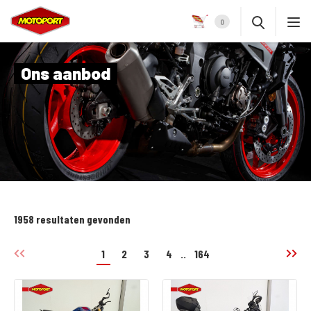
0
Ons aanbod
1958 resultaten gevonden
1
2
3
4
..
164