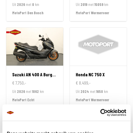
Uit
2026
met
0
km
Uit
2019
met
15059
km
MotoPort Den Bosch
MotoPort Wormerveer
Suzuki
AN 400 A Burgman
Honda
NC 750 X
€ 7.750,-
€ 8.499,-
Uit
2026
met
1062
km
Uit
2024
met
1650
km
MotoPort Echt
MotoPort Wormerveer