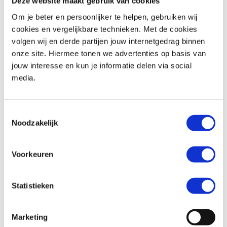
Deze website maakt gebruik van cookies
Om je beter en persoonlijker te helpen, gebruiken wij
cookies en vergelijkbare technieken. Met de cookies
volgen wij en derde partijen jouw internetgedrag binnen
Honda
FORZA 350
Honda
WN 07
onze site. Hiermee tonen we advertenties op basis van
€ 6.390,-
€ 15.799,-
jouw interesse en kun je informatie delen via social
media.
Uit
2024
met
3691
km
Uit
2026
met
1
km
MotoPort Hillegom
MotoPort Hillegom
Toestemmingsselectie
Noodzakelijk
Voorkeuren
Statistieken
Honda
PCX 125
Triumph
STREET SCRAMBLER 900
€ 1.750,-
€ 8.995,-
Marketing
Uit
2011
met
27800
km
Uit
2018
met
13488
km