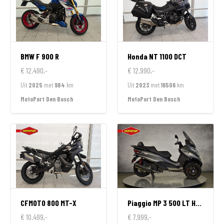
BMW
F 900 R
Honda
NT 1100 DCT
€ 12.490,-
€ 12.990,-
Uit
2025
met
984
km
Uit
2023
met
16506
km
MotoPort Den Bosch
MotoPort Den Bosch
CFMOTO
800 MT-X
Piaggio
MP 3 500 LT HPE SPORT
€ 10.499,-
€ 7.999,-