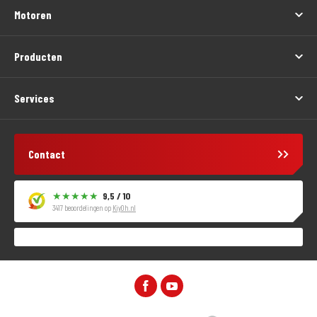
Motoren
Producten
Services
Contact
9,5 / 10
3417 beoordelingen op
KiyOh.nl