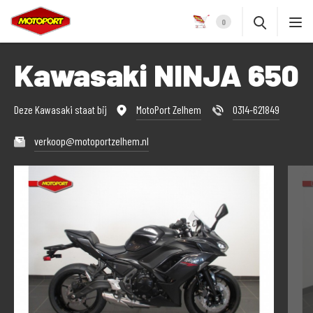
0
Kawasaki NINJA 650
Deze Kawasaki staat bij
MotoPort Zelhem
0314-621849
verkoop@motoportzelhem.nl