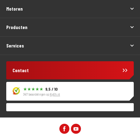
Motoren
Producten
Services
Contact
9,5 / 10
3417 beoordelingen op
KiyOh.nl