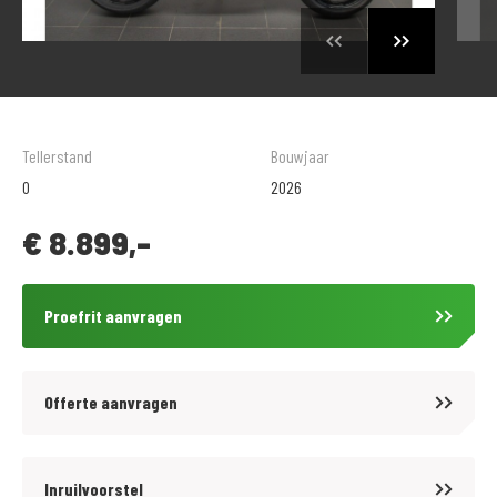
Tellerstand
Bouwjaar
0
2026
€
8.899,-
Proefrit aanvragen
Offerte aanvragen
Inruilvoorstel