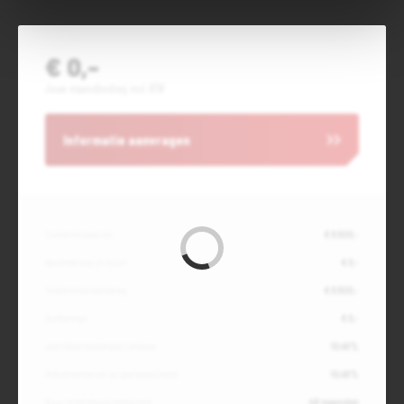
€ 0,-
Jouw maandbedrag incl. BTW
Informatie aanvragen
Contante waarde
€ 8.900,-
Aanbetaling of inruil
€ 0,-
Totale kredietbedrag
€ 8.900,-
Slottermijn
€ 0,-
Jaarlijkse kostenpercentage
10,49%
Debetrentevoet op jaarbasis (vast)
10,49%
Duur kredietovereenkomst
48 maanden