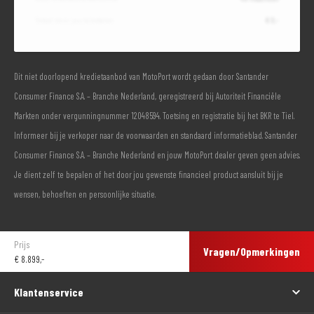
Totaal door jou te betalen
€ 0,-
Dit niet doorlopend kredietaanbod van MotoPort wordt gedaan door Santander
Consumer Finance S.A. – Branche Nederland, geregistreerd bij Autoriteit Financiële
Markten onder vergunningnummer 12048594. Toetsing en registratie bij het BKR te Tiel.
Informeer bij je verkoper naar de voorwaarden en standaard informatieblad. Santander
Consumer Finance S.A. – Branche Nederland en jouw MotoPort dealer geven geen advies.
Je dient zelf te bepalen of het door jou gewenste financieel product aansluit bij je
wensen, behoeften en persoonlijke situatie.
Prijs
Vragen/Opmerkingen
€
8.899,-
Klantenservice