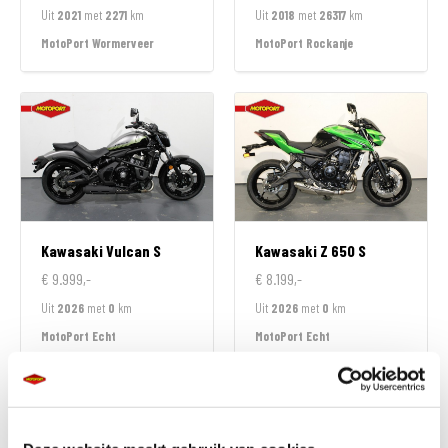
Uit
2021
met
2271
km
Uit
2018
met
26317
km
MotoPort Wormerveer
MotoPort Rockanje
Kawasaki
Vulcan S
Kawasaki
Z 650 S
€ 9.999,-
€ 8.199,-
Uit
2026
met
0
km
Uit
2026
met
0
km
MotoPort Echt
MotoPort Echt