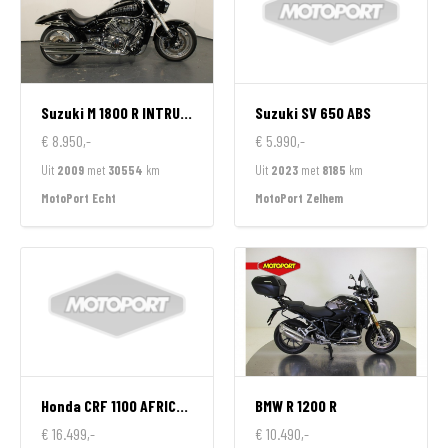
Suzuki
M 1800 R INTRUDER
Suzuki
SV 650 ABS
€ 8.950,-
€ 5.990,-
Uit
2009
met
30554
km
Uit
2023
met
8185
km
MotoPort Echt
MotoPort Zelhem
Honda
CRF 1100 AFRICA TWIN
BMW
R 1200 R
€ 16.499,-
€ 10.490,-