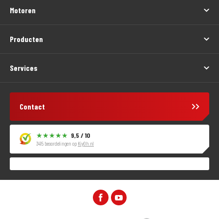
Motoren
Producten
Services
Contact
9,5 / 10
3415 beoordelingen op
KiyOh.nl