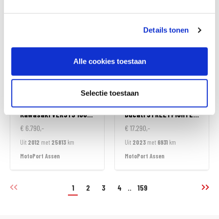
MotoPort Almere
MotoPort Almere
Details tonen
Alle cookies toestaan
Selectie toestaan
Kawasaki
VERSYS 1000 ABS
Ducati
STREETFIGHTER V2
€ 6.790,-
€ 17.290,-
Uit
2012
met
25813
km
Uit
2023
met
6931
km
MotoPort Assen
MotoPort Assen
1
2
3
4
..
159