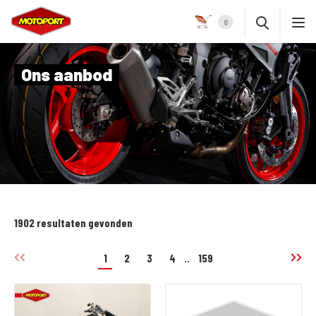
0
Ons aanbod
1902 resultaten gevonden
1
2
3
4
..
159