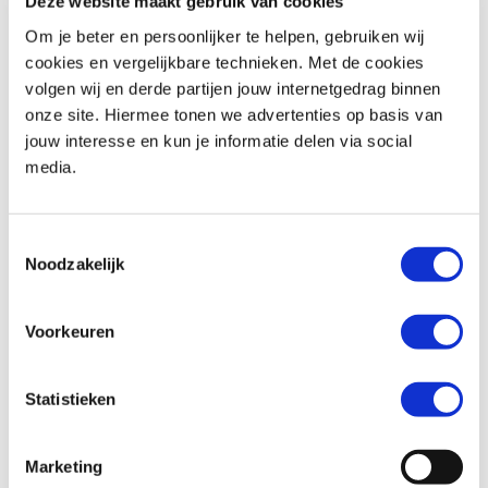
Deze website maakt gebruik van cookies
Om je beter en persoonlijker te helpen, gebruiken wij
cookies en vergelijkbare technieken. Met de cookies
volgen wij en derde partijen jouw internetgedrag binnen
Honda
CB 500 X
BMW
R NINE T SCRAMBLER
onze site. Hiermee tonen we advertenties op basis van
€ 5.290,-
€ 14.490,-
jouw interesse en kun je informatie delen via social
media.
Uit
2015
met
28500
km
Uit
2023
met
4900
km
MotoPort Goes
MotoPort Goes
Toestemmingsselectie
Noodzakelijk
Voorkeuren
Statistieken
QJMOTOR
SRV 600 V4
Suzuki
GSX-R 1300 HAYABUSA
€ 6.750,-
€ 15.950,-
Marketing
Uit
2024
met
2346
km
Uit
2021
met
17032
km