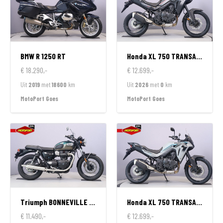
BMW
R 1250 RT
Honda
XL 750 TRANSALP
€ 18.290,-
€ 12.699,-
Uit
2019
met
18600
km
Uit
2026
met
0
km
MotoPort Goes
MotoPort Goes
Triumph
BONNEVILLE T100
Honda
XL 750 TRANSALP
€ 11.490,-
€ 12.699,-