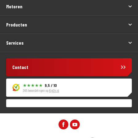
Motoren
Producten
Services
Contact
9,5 / 10
3415 beoordelingen op
KiyOh.nl