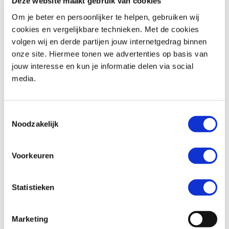
Deze website maakt gebruik van cookies
Om je beter en persoonlijker te helpen, gebruiken wij
cookies en vergelijkbare technieken. Met de cookies
volgen wij en derde partijen jouw internetgedrag binnen
Honda
CB 750 HORNET
Royal-Enfield
HNTR 350
onze site. Hiermee tonen we advertenties op basis van
€ 9.299,-
€ 5.799,-
jouw interesse en kun je informatie delen via social
media.
Uit
2026
met
0
km
Uit
2026
met
0
km
MotoPort Assen
MotoPort Leek
Toestemmingsselectie
Noodzakelijk
Voorkeuren
Statistieken
Kawasaki
VULCAN S
Kawasaki
VULCAN S
€ 9.899,-
€ 9.899,-
Marketing
Uit
2026
met
0
km
Uit
2026
met
0
km