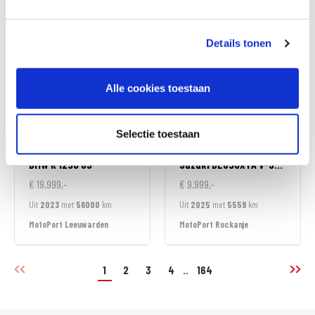
MotoPort Leek
MotoPort Leek
Details tonen
Alle cookies toestaan
Selectie toestaan
BMW
R 1250 GS
Suzuki
DL650XTA V-STROM
€ 19.999,-
€ 9.999,-
Uit
2023
met
56000
km
Uit
2025
met
5559
km
MotoPort Leeuwarden
MotoPort Rockanje
1
2
3
4
..
164