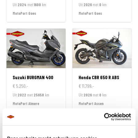
Uit
2024
met
1600
km
Uit
2026
met
0
km
MotoPort Goes
MotoPort Goes
Suzuki
BURGMAN 400
Honda
CBR 650 R ABS
€ 5.250,-
€ 11.799,-
Uit
2022
met
25658
km
Uit
2026
met
0
km
MotoPort Almere
MotoPort Assen