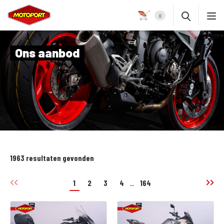
0
Ons aanbod
1963 resultaten gevonden
1
2
3
4
..
164