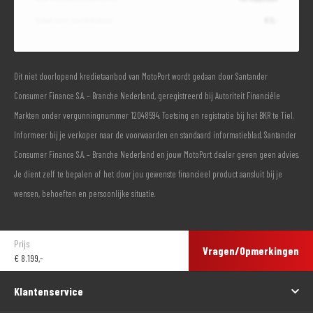
Totaal door jou te betalen
€ 0,-
Dit niet doorlopend kredietaanbod van MotoPort wordt gedaan door Santander
Consumer Finance S.A. – Branche Nederland, geregistreerd bij Autoriteit Financiële
Markten onder vergunningnummer 12048594. Toetsing en registratie bij het BKR te Tiel.
Informeer bij je verkoper naar de voorwaarden en standaard informatieblad. Santander
Consumer Finance S.A. – Branche Nederland en jouw MotoPort dealer geven geen advies.
Je dient zelf te bepalen of het door jou gewenste financieel product aansluit bij je
wensen, behoeften en persoonlijke situatie.
Prijs
Vragen/Opmerkingen
€
8.199,-
Klantenservice