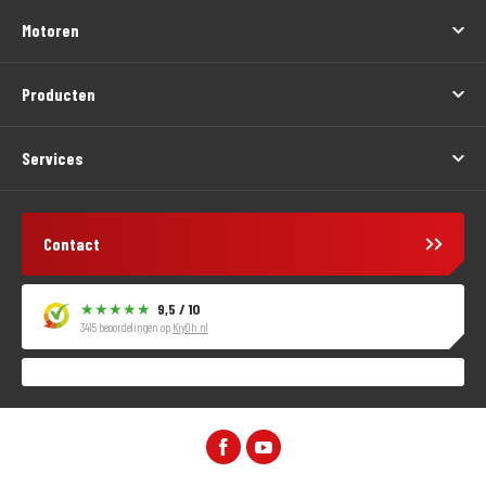
Motoren
Producten
Services
Contact
9,5 / 10
3415 beoordelingen op
KiyOh.nl