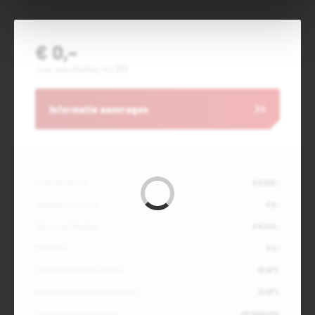
€ 0,-
Jouw maandbedrag incl. BTW
Informatie aanvragen
Contante waarde
€ 8.200,-
Aanbetaling of inruil
€ 0,-
Totale kredietbedrag
€ 8.200,-
Slottermijn
€ 0,-
Jaarlijkse kostenpercentage
10,49%
Debetrentevoet op jaarbasis (vast)
10,49%
Duur kredietovereenkomst
48 maanden