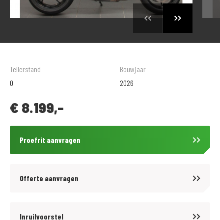
Tellerstand
Bouwjaar
0
2026
€
8.199,-
Proefrit aanvragen
Offerte aanvragen
Inruilvoorstel