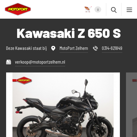
0
Kawasaki Z 650 S
Deze Kawasaki staat bij
MotoPort Zelhem
0314-621849
verkoop@motoportzelhem.nl