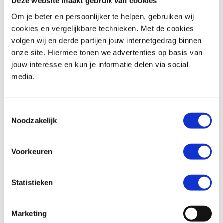
Deze website maakt gebruik van cookies
Om je beter en persoonlijker te helpen, gebruiken wij
cookies en vergelijkbare technieken. Met de cookies
volgen wij en derde partijen jouw internetgedrag binnen
Honda
CBR 954 RR FireBlade
Honda
CBR650RA
onze site. Hiermee tonen we advertenties op basis van
€ 4.990,-
€ 10.999,-
jouw interesse en kun je informatie delen via social
media.
Uit
2003
met
34977
km
Uit
2023
met
13106
km
MotoPort Rockanje
MotoPort Rockanje
Toestemmingsselectie
Noodzakelijk
Voorkeuren
Statistieken
CFMOTO
800 MT-X
Yamaha
YZF R1
€ 8.990,-
€ 11.999,-
Marketing
Uit
2025
met
8873
km
Uit
2014
met
56169
km