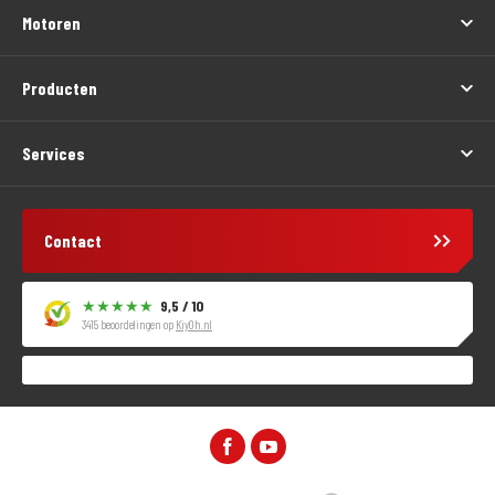
Motoren
Producten
Services
Contact
9,5 / 10
3415 beoordelingen op
KiyOh.nl