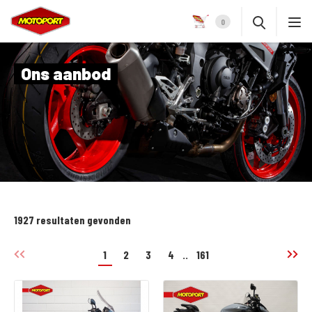
0
Ons aanbod
1927 resultaten gevonden
1
2
3
4
..
161