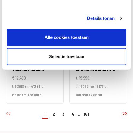
MotoPort Rockanje
MotoPort Rockanje
Details tonen
Alle cookies toestaan
Selectie toestaan
Yamaha
FJR1300
Kawasaki
NINJA H2 SX SPECIAL EDITION
€ 12.490,-
€ 19.990,-
Uit
2018
met
41250
km
Uit
2023
met
16673
km
MotoPort Rockanje
MotoPort Zelhem
1
2
3
4
..
161