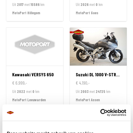
Uit
2017
met
15586
km
Uit
2026
met
0
km
MotoPort Hillegom
MotoPort Goes
Kawasaki
VERSYS 650
Suzuki
DL 1000 V-STROM
€ 6.999,-
€ 4.190,-
Uit
2022
met
0
km
Uit
2003
met
24725
km
MotoPort Leeuwarden
MotoPort Assen