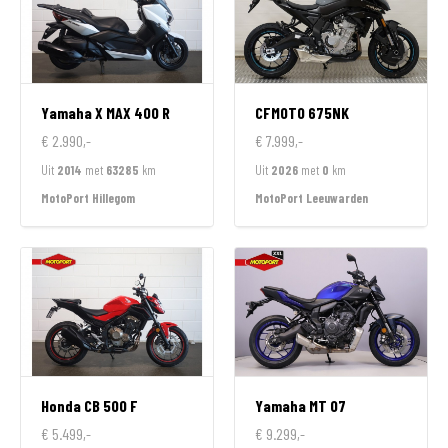
Yamaha
X MAX 400 R
CFMOTO
675NK
€ 2.990,-
€ 7.999,-
Uit
2014
met
63285
km
Uit
2026
met
0
km
MotoPort Hillegom
MotoPort Leeuwarden
Honda
CB 500 F
Yamaha
MT 07
€ 5.499,-
€ 9.299,-