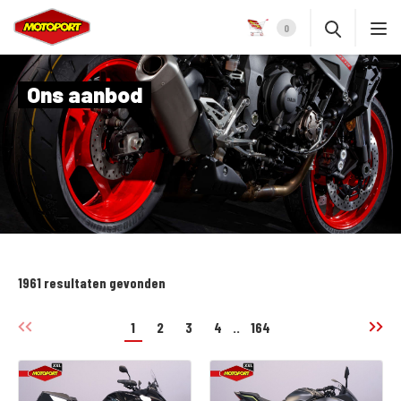
0
Ons aanbod
1961 resultaten gevonden
1
2
3
4
..
164