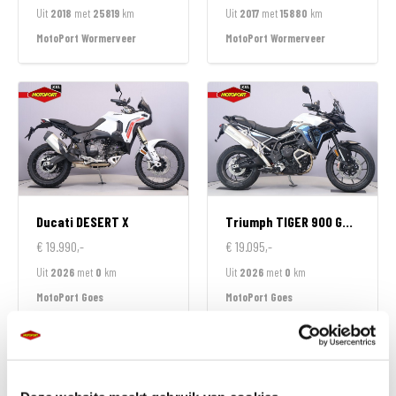
Uit
2018
met
25819
km
Uit
2017
met
15880
km
MotoPort Wormerveer
MotoPort Wormerveer
Ducati
DESERT X
Triumph
TIGER 900 GT ALPINE EDITION
€ 19.990,-
€ 19.095,-
Uit
2026
met
0
km
Uit
2026
met
0
km
MotoPort Goes
MotoPort Goes