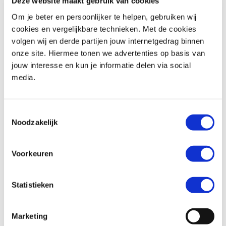
Deze website maakt gebruik van cookies
Om je beter en persoonlijker te helpen, gebruiken wij
cookies en vergelijkbare technieken. Met de cookies
volgen wij en derde partijen jouw internetgedrag binnen
Triumph
TIGER SPORT 800
Honda
CBR 600 RR
onze site. Hiermee tonen we advertenties op basis van
€ 13.795,-
€ 13.799,-
jouw interesse en kun je informatie delen via social
media.
Uit
2026
met
0
km
Uit
2026
met
0
km
MotoPort Goes
MotoPort Wormerveer
Toestemmingsselectie
Noodzakelijk
Voorkeuren
Statistieken
Honda
XL 750 TRANSALP
Honda
CB 1000 GT
€ 12.899,-
€ 16.699,-
Marketing
Uit
2026
met
0
km
Uit
2026
met
0
km