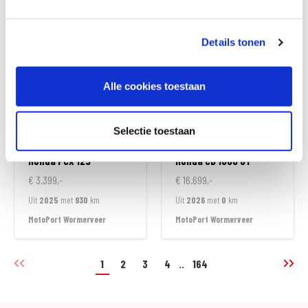
MotoPort Wormerveer
MotoPort Wormerveer
Details tonen
Alle cookies toestaan
Selectie toestaan
Honda
PCX 125
Honda
CB 1000 GT
€ 3.399,-
€ 16.699,-
Uit
2025
met
930
km
Uit
2026
met
0
km
MotoPort Wormerveer
MotoPort Wormerveer
1
2
3
4
..
164