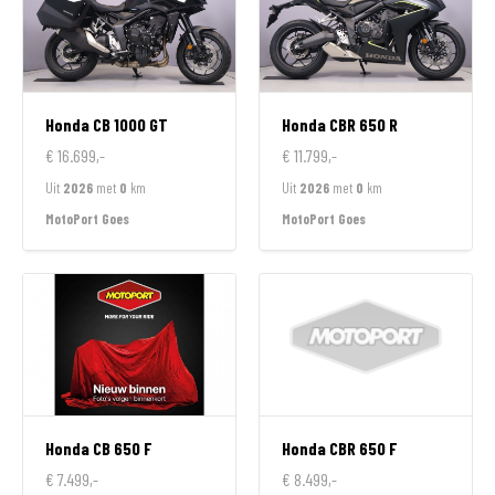
Honda
CB 1000 GT
Honda
CBR 650 R
€ 16.699,-
€ 11.799,-
Uit
2026
met
0
km
Uit
2026
met
0
km
MotoPort Goes
MotoPort Goes
Honda
CB 650 F
Honda
CBR 650 F
€ 7.499,-
€ 8.499,-