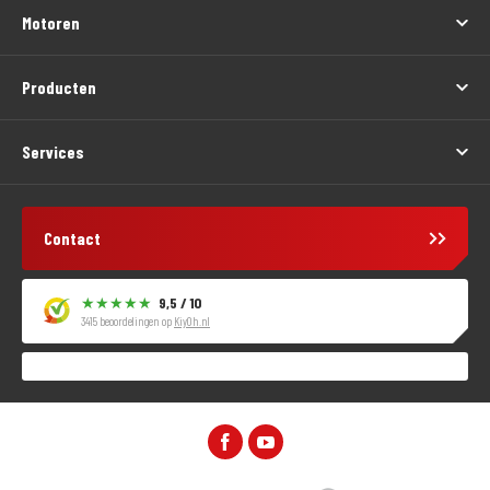
Motoren
Producten
Services
Contact
9,5 / 10
3415 beoordelingen op
KiyOh.nl