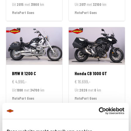
Uit
2015
met
31900
km
Uit
2017
met
32100
km
MotoPort Goes
MotoPort Goes
BMW
R 1200 C
Honda
CB 1000 GT
€ 4.990,-
€ 16.699,-
Uit
1998
met
34700
km
Uit
2026
met
0
km
MotoPort Goes
MotoPort Goes