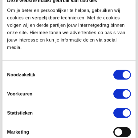
Deze website maakt gebruik van cookies
Om je beter en persoonlijker te helpen, gebruiken wij
cookies en vergelijkbare technieken. Met de cookies
volgen wij en derde partijen jouw internetgedrag binnen
Honda
CBR 650 R
Honda
CB 650 F
onze site. Hiermee tonen we advertenties op basis van
€ 11.799,-
€ 7.499,-
jouw interesse en kun je informatie delen via social
media.
Uit
2026
met
0
km
Uit
2018
met
25819
km
MotoPort Goes
MotoPort Wormerveer
Toestemmingsselectie
Noodzakelijk
Voorkeuren
Statistieken
Honda
CBR 650 F
Ducati
DESERT X
€ 8.499,-
€ 19.990,-
Marketing
Uit
2017
met
15880
km
Uit
2026
met
0
km