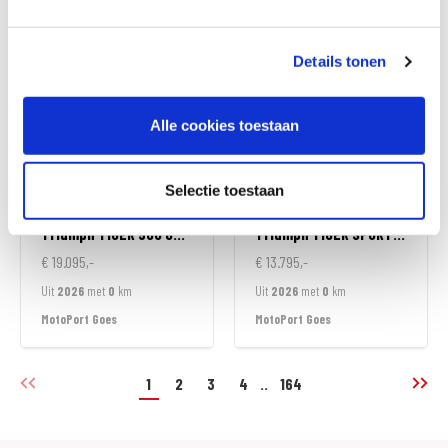
MotoPort Wormerveer
MotoPort Goes
Details tonen
Alle cookies toestaan
Selectie toestaan
Triumph
TIGER 900 GT ALPINE EDITION
Triumph
TIGER SPORT 800
€ 19.095,-
€ 13.795,-
Uit
2026
met
0
km
Uit
2026
met
0
km
MotoPort Goes
MotoPort Goes
1
2
3
4
..
164