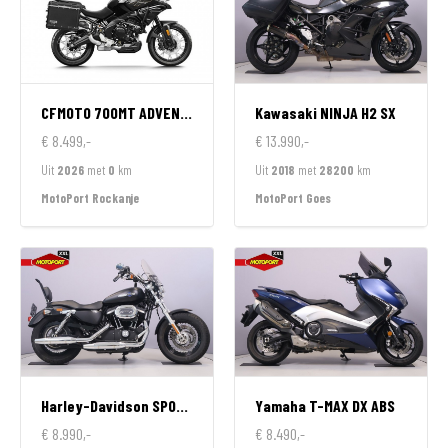
CFMOTO
700MT ADVENTURE GT EDITION
Kawasaki
NINJA H2 SX
€ 8.499,-
€ 13.990,-
Uit
2026
met
0
km
Uit
2018
met
28200
km
MotoPort Rockanje
MotoPort Goes
Harley-Davidson
SPORTSTER 1200 CUSTOM LIMITED
Yamaha
T-MAX DX ABS
€ 8.990,-
€ 8.490,-