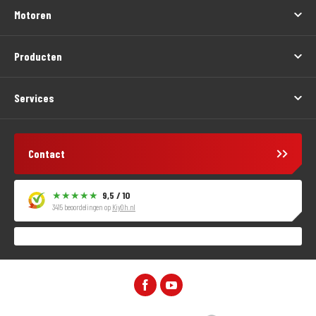
Motoren
Producten
Services
Contact
9,5 / 10
3415 beoordelingen op
KiyOh.nl