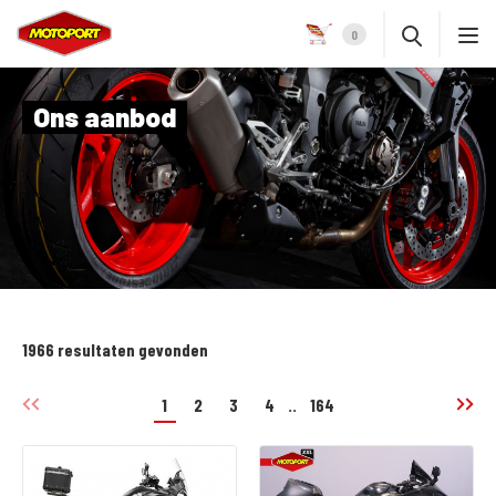
0
Ons aanbod
1966 resultaten gevonden
1
2
3
4
..
164