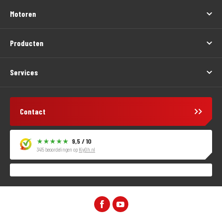
Motoren
Producten
Services
Contact
9,5 / 10
3415 beoordelingen op
KiyOh.nl