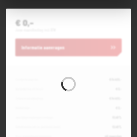
€ 0,-
Jouw maandbedrag incl. BTW
Informatie aanvragen
Contante waarde
€ 14.400,-
Aanbetaling of inruil
€ 0,-
Totale kredietbedrag
€ 14.400,-
Slottermijn
€ 0,-
Jaarlijkse kostenpercentage
10,49%
Debetrentevoet op jaarbasis (vast)
10,49%
Duur kredietovereenkomst
48 maanden