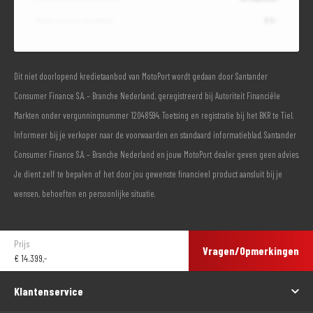
Totaal door jou te betalen
€ 0,-
Dit niet doorlopend kredietaanbod van MotoPort wordt gedaan door Santander
Consumer Finance S.A. – Branche Nederland, geregistreerd bij Autoriteit Financiële
Markten onder vergunningnummer 12048594. Toetsing en registratie bij het BKR te Tiel.
Informeer bij je verkoper naar de voorwaarden en standaard informatieblad. Santander
Consumer Finance S.A. – Branche Nederland en jouw MotoPort dealer geven geen advies.
Je dient zelf te bepalen of het door jou gewenste financieel product aansluit bij je
wensen, behoeften en persoonlijke situatie.
Prijs
Vragen/Opmerkingen
€
14.399,-
Klantenservice