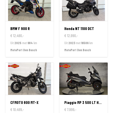
BMW
F 900 R
Honda
NT 1100 DCT
€ 12.490,-
€ 12.990,-
Uit
2025
met
984
km
Uit
2023
met
16506
km
MotoPort Den Bosch
MotoPort Den Bosch
CFMOTO
800 MT-X
Piaggio
MP 3 500 LT HPE SPORT
€ 10.499,-
€ 7.999,-