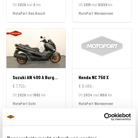
Uit
2026
met
0
km
Uit
2019
met
15059
km
MotoPort Den Bosch
MotoPort Wormerveer
Suzuki
AN 400 A Burgman
Honda
NC 750 X
€ 7.750,-
€ 8.499,-
Uit
2026
met
1062
km
Uit
2024
met
1650
km
MotoPort Echt
MotoPort Wormerveer