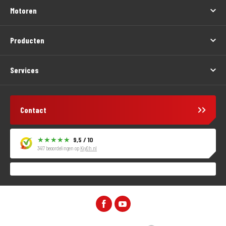
Motoren
Producten
Services
Contact
9,5 / 10
3417 beoordelingen op
KiyOh.nl