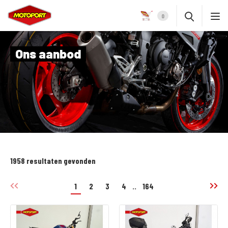
0
Ons aanbod
1958 resultaten gevonden
1
2
3
4
..
164