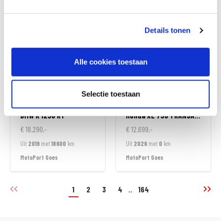
MotoPort Goes
MotoPort Leek
Details tonen
Alle cookies toestaan
Selectie toestaan
BMW
R 1250 RT
Honda
XL 750 TRANSALP
€ 18.290,-
€ 12.699,-
Uit
2019
met
18600
km
Uit
2026
met
0
km
MotoPort Goes
MotoPort Goes
1
2
3
4
..
164