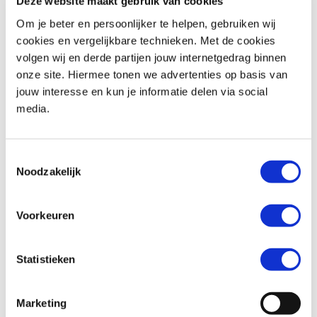
Deze website maakt gebruik van cookies
Om je beter en persoonlijker te helpen, gebruiken wij
cookies en vergelijkbare technieken. Met de cookies
volgen wij en derde partijen jouw internetgedrag binnen
Honda
FORZA 350
Honda
WN 07
onze site. Hiermee tonen we advertenties op basis van
€ 6.390,-
€ 15.799,-
jouw interesse en kun je informatie delen via social
media.
Uit
2024
met
3691
km
Uit
2026
met
1
km
MotoPort Hillegom
MotoPort Hillegom
Toestemmingsselectie
Noodzakelijk
Voorkeuren
Statistieken
Honda
PCX 125
Triumph
STREET SCRAMBLER 900
€ 1.750,-
€ 8.995,-
Marketing
Uit
2011
met
27800
km
Uit
2018
met
13488
km