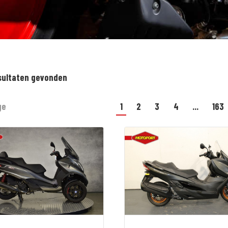
sultaten gevonden
ge
1
2
3
4
...
163