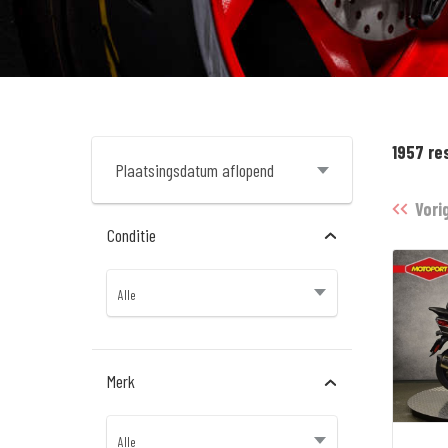
1957 re
Vori
Conditie
Merk