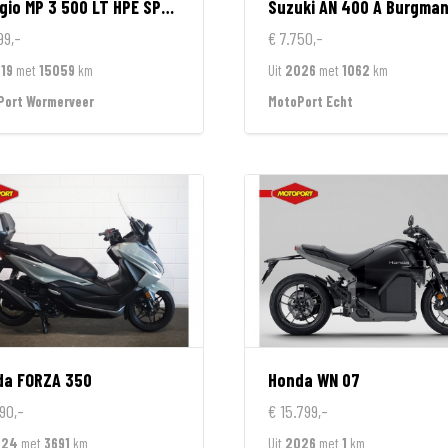
gio
MP 3 500 LT HPE SPORT
Suzuki
AN 400 A Burgma
99,-
€ 7.750,-
19
met
15059
km
Uit
2026
met
1062
km
Port Wormerveer
MotoPort Echt
da
FORZA 350
Honda
WN 07
90,-
€ 15.799,-
024
met
3691
km
Uit
2026
met
1
km