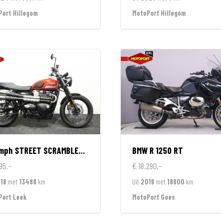
ort Hillegom
MotoPort Hillegom
umph
STREET SCRAMBLER 900
BMW
R 1250 RT
95,-
€ 18.290,-
18
met
13488
km
Uit
2019
met
18600
km
Port Leek
MotoPort Goes