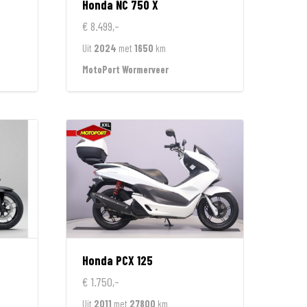
n
Honda
NC 750 X
€ 8.499,-
Uit
2024
met
1650
km
MotoPort Wormerveer
Honda
PCX 125
€ 1.750,-
Uit
2011
met
27800
km