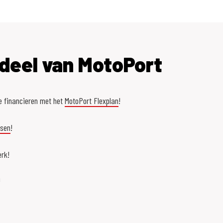
deel van MotoPort
e financieren met het
MotoPort Flexplan
!
asen
!
rk!
!