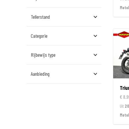
Assen
MotoP
Tellerstand
Den Bosch
Echt
Categorie
Goes
Hillegom
Rijbewijs type
Leek
Aanbieding
Leeuwarden
Tri
Rockanje
€ 8.9
Veldhoven
Uit
20
Wormerveer
Moto
Zelhem