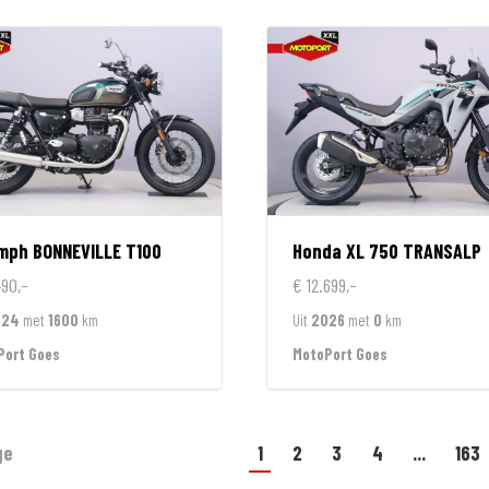
umph
BONNEVILLE T100
Honda
XL 750 TRANSALP
490,-
€ 12.699,-
024
met
1600
km
Uit
2026
met
0
km
Port Goes
MotoPort Goes
ge
1
2
3
4
...
163