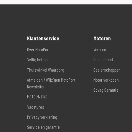
Klantenservice
Motoren
Over MotoPort
Verhuur
Veilig betalen
Ons aanbod
Thuiswinkel Waarborg
Dealerschappen
Afmelden / Wijzigen MotoPort
Motor verkopen
Newsletter
Bovag Garantie
MOTO M•ZINE
Vacatures
Privacy verklaring
Service en garantie