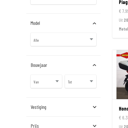
Piag
€ 7.9
Uit
20
Model
Moto
Bouwjaar
Vestiging
Hon
€ 6.3
Almere
Prijs
Uit
2