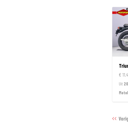
Tri
€ 11.
Uit
2
Moto
Vori