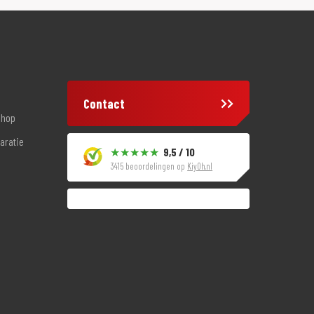
Contact
shop
aratie
9,5 / 10
3415 beoordelingen op
KiyOh.nl