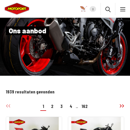
0
Ons aanbod
1939 resultaten gevonden
1
2
3
4
..
162