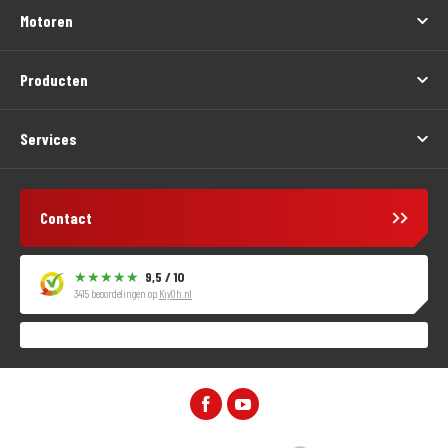
Motoren
Producten
Services
Contact
9,5 / 10
3415 beoordelingen op
KiyOh.nl