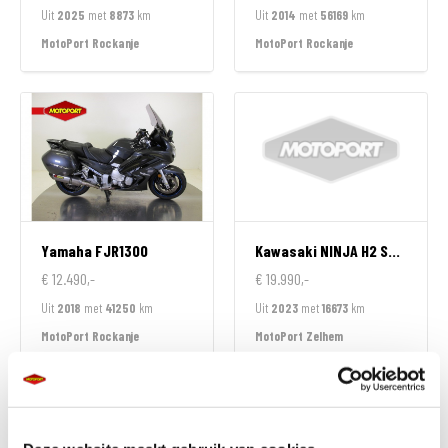
Uit
2025
met
8873
km
Uit
2014
met
56169
km
MotoPort Rockanje
MotoPort Rockanje
Yamaha
FJR1300
Kawasaki
NINJA H2 SX SPECIAL EDITION
€ 12.490,-
€ 19.990,-
Uit
2018
met
41250
km
Uit
2023
met
16673
km
MotoPort Rockanje
MotoPort Zelhem