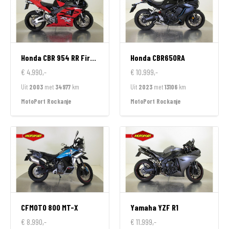
Honda
CBR 954 RR FireBlade
Honda
CBR650RA
€ 4.990,-
€ 10.999,-
Uit
2003
met
34977
km
Uit
2023
met
13106
km
MotoPort Rockanje
MotoPort Rockanje
CFMOTO
800 MT-X
Yamaha
YZF R1
€ 8.990,-
€ 11.999,-