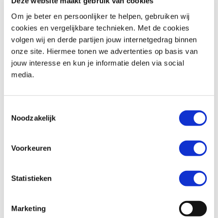
Deze website maakt gebruik van cookies
Om je beter en persoonlijker te helpen, gebruiken wij
cookies en vergelijkbare technieken. Met de cookies
volgen wij en derde partijen jouw internetgedrag binnen
BMW
F 900 R
Honda
ADV 350
onze site. Hiermee tonen we advertenties op basis van
€ 10.490,-
€ 8.299,-
jouw interesse en kun je informatie delen via social
media.
Uit
2026
met
462
km
Uit
2026
met
0
km
MotoPort Goes
MotoPort Goes
Toestemmingsselectie
Noodzakelijk
Voorkeuren
Statistieken
Honda
FORZA 750
Suzuki
SV-7GX
€ 10.490,-
€ 9.799,-
Marketing
Uit
2021
met
15500
km
Uit
2026
met
0
km