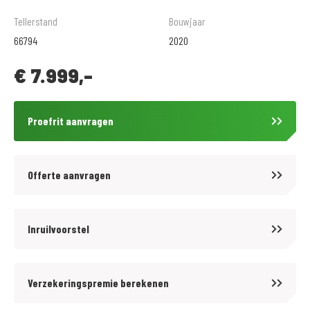
De prijzen van onze NIEUWE motorfietsen en scooters zijn altijd inclusief
Tellerstand
Bouwjaar
afleveringskosten.
66794
2020
Voor onze GEBRUIKTE motoren bieden wij tegen een tarief van € 299,- 12
€
7.999,-
maanden BOVAG garantie aan. Informeer hiervoor bij onze
verkoopafdeling.
.
Proefrit aanvragen
Wij zijn al meer dan 60 jaar officieel Honda dealer en daarnaast BMW
Motorrad specialist sinds 1972. Inruil en verkoop van alle merken is bij
ons mogelijk, nieuw en gebruikt.
Offerte aanvragen
.
Volg ons op Facebook en Instagram om op de hoogte te blijven van het
laatste nieuws en aanbiedingen.
Inruilvoorstel
.
Voor meer motoren en scooters (250 stuks) zie onze website
Verzekeringspremie berekenen
www.motoport.nl/wormerveer of kom langs!
.