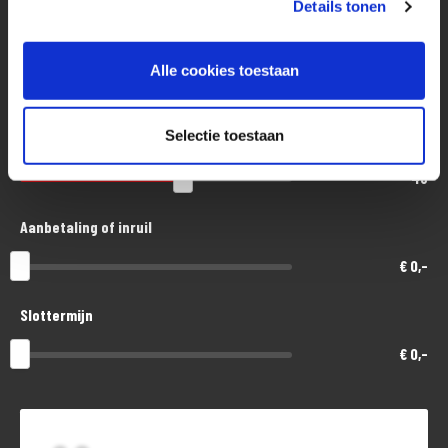
Eenvoudig, flexibel en verantwoord lenen. Het MotoPort Flexplan.
Details tonen
Aankoopprijs
Alle cookies toestaan
€ 8.000,-
Selectie toestaan
Looptijd in maanden
48
Aanbetaling of inruil
€ 0,-
Slottermijn
€ 0,-