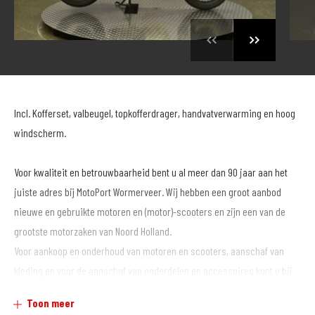
Incl. Kofferset, valbeugel, topkofferdrager, handvatverwarming en hoog
windscherm.
Voor kwaliteit en betrouwbaarheid bent u al meer dan 90 jaar aan het
juiste adres bij MotoPort Wormerveer. Wij hebben een groot aanbod
nieuwe en gebruikte motoren en (motor)-scooters en zijn een van de
grootste motorzaken van Noord Holland.
Voor aankoop en onderhoud van motoren en scooters, aanschaf van
kleding en voor de aanschaf van onderdelen en accessoires kunt u bij
ons terecht.
Toon meer
.