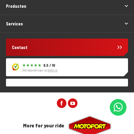
Producten
Services
Contact
9,5 / 10
3415 beoordelingen op
KiyOh.nl
More for your ride