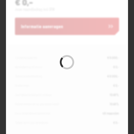
€ 0,-
Jouw maandbedrag incl. BTW
Informatie aanvragen
Contante waarde
€ 8.000,-
Aanbetaling of inruil
€ 0,-
Totale kredietbedrag
€ 8.000,-
Slottermijn
€ 0,-
Jaarlijkse kostenpercentage
10,49%
Debetrentevoet op jaarbasis (vast)
10,49%
Duur kredietovereenkomst
48 maanden
Totaal door jou te betalen
€ 0,-