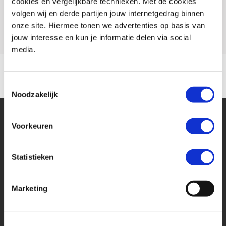
cookies en vergelijkbare technieken. Met de cookies
volgen wij en derde partijen jouw internetgedrag binnen
Model
V 85
onze site. Hiermee tonen we advertenties op basis van
jouw interesse en kun je informatie delen via social
media.
Toestemmingsselectie
Noodzakelijk
Voorkeuren
Statistieken
Financier deze Moto
Marketing
Guzzi