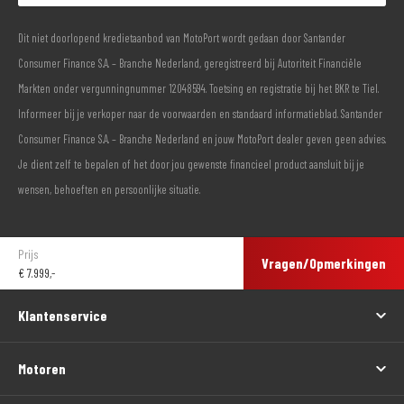
Dit niet doorlopend kredietaanbod van MotoPort wordt gedaan door Santander
Consumer Finance S.A. – Branche Nederland, geregistreerd bij Autoriteit Financiële
Markten onder vergunningnummer 12048594. Toetsing en registratie bij het BKR te Tiel.
Informeer bij je verkoper naar de voorwaarden en standaard informatieblad. Santander
Consumer Finance S.A. – Branche Nederland en jouw MotoPort dealer geven geen advies.
Je dient zelf te bepalen of het door jou gewenste financieel product aansluit bij je
wensen, behoeften en persoonlijke situatie.
Prijs
Vragen/Opmerkingen
€
7.999,-
Klantenservice
Motoren