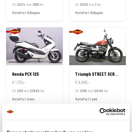
Uit
2024
met
3691
km
Uit
2026
met
1
km
MotoPort Hillegom
MotoPort Hillegom
Honda
PCX 125
Triumph
STREET SCRAMBLER 900
€ 1.750,-
€ 8.995,-
Uit
2011
met
27800
km
Uit
2018
met
13488
km
MotoPort Goes
MotoPort Leek