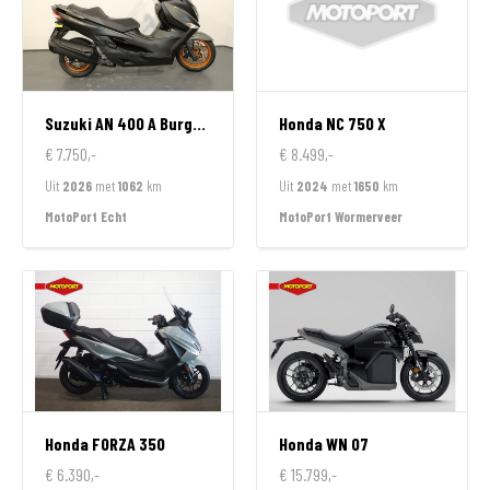
Suzuki
AN 400 A Burgman
Honda
NC 750 X
€ 7.750,-
€ 8.499,-
Uit
2026
met
1062
km
Uit
2024
met
1650
km
MotoPort Echt
MotoPort Wormerveer
Honda
FORZA 350
Honda
WN 07
€ 6.390,-
€ 15.799,-