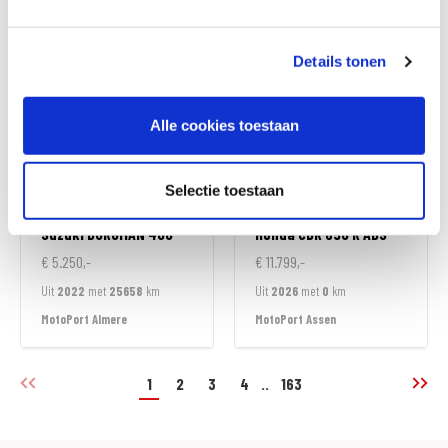
MotoPort Goes
MotoPort Goes
Details tonen
Alle cookies toestaan
Selectie toestaan
Suzuki
BURGMAN 400
Honda
CBR 650 R ABS
€ 5.250,-
€ 11.799,-
Uit
2022
met
25658
km
Uit
2026
met
0
km
MotoPort Almere
MotoPort Assen
1
2
3
4
..
163