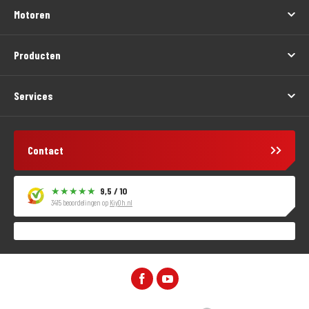
Motoren
Producten
Services
Contact
9,5 / 10
3415 beoordelingen op
KiyOh.nl