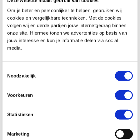
Deze website maakt gebruik van cookies
Om je beter en persoonlijker te helpen, gebruiken wij
cookies en vergelijkbare technieken. Met de cookies
volgen wij en derde partijen jouw internetgedrag binnen
BMW
R 1250 RT
Honda
XL 750 TRANSALP
onze site. Hiermee tonen we advertenties op basis van
€ 18.290,-
€ 12.699,-
jouw interesse en kun je informatie delen via social
media.
Uit
2019
met
18600
km
Uit
2026
met
0
km
MotoPort Goes
MotoPort Goes
Toestemmingsselectie
Noodzakelijk
Voorkeuren
Statistieken
Triumph
BONNEVILLE T100
Honda
XL 750 TRANSALP
€ 11.490,-
€ 12.699,-
Marketing
Uit
2024
met
1600
km
Uit
2026
met
0
km