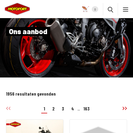
0
Ons aanbod
1956 resultaten gevonden
1
2
3
4
..
163