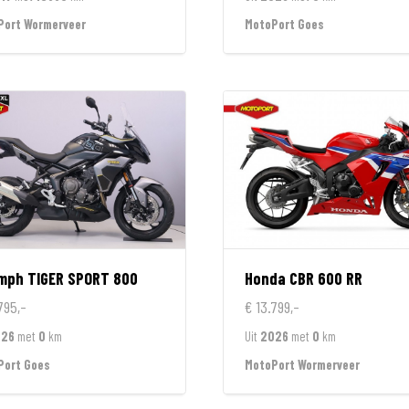
Port Wormerveer
MotoPort Goes
umph
TIGER SPORT 800
Honda
CBR 600 RR
795,-
€ 13.799,-
026
met
0
km
Uit
2026
met
0
km
Port Goes
MotoPort Wormerveer