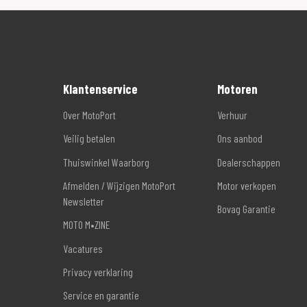
Klantenservice
Motoren
Over MotoPort
Verhuur
Veilig betalen
Ons aanbod
Thuiswinkel Waarborg
Dealerschappen
Afmelden / Wijzigen MotoPort
Motor verkopen
Newsletter
Bovag Garantie
MOTO M•ZINE
Vacatures
Privacy verklaring
Service en garantie