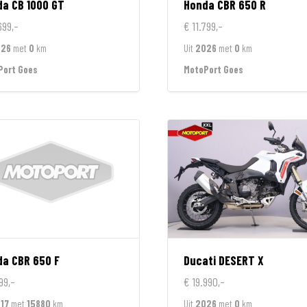
da
CB 1000 GT
Honda
CBR 650 R
699,-
€ 11.799,-
026
met
0
km
Uit
2026
met
0
km
Port Goes
MotoPort Goes
da
CBR 650 F
Ducati
DESERT X
99,-
€ 19.990,-
17
met
15880
km
Uit
2026
met
0
km