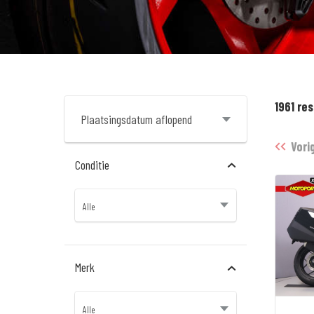
1961 re
Vori
Conditie
Merk