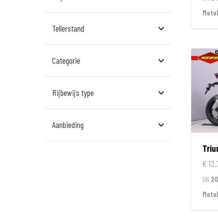
Assen
Moto
Tellerstand
Den Bosch
Echt
Categorie
Goes
Hillegom
Rijbewijs type
Leek
Aanbieding
Leeuwarden
Tri
Rockanje
€ 13.
Veldhoven
Uit
2
Wormerveer
Moto
Zelhem