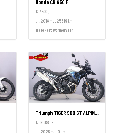
Honda
CB 650 F
€ 7.499,-
Uit
2018
met
25819
km
MotoPort Wormerveer
Triumph
TIGER 900 GT ALPINE EDITION
€ 19.095,-
Uit
2026
met
0
km