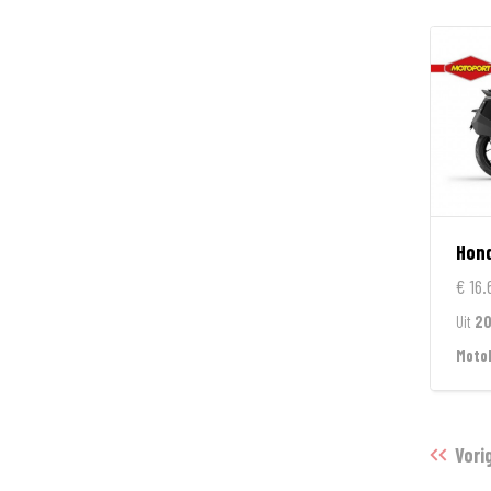
Hon
€ 16.
Uit
2
Moto
Vori