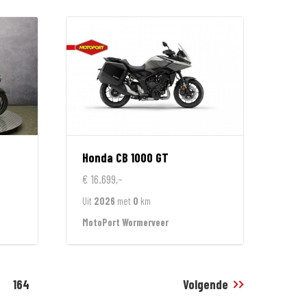
Honda
CB 1000 GT
€ 16.699,-
Uit
2026
met
0
km
MotoPort Wormerveer
164
Volgende