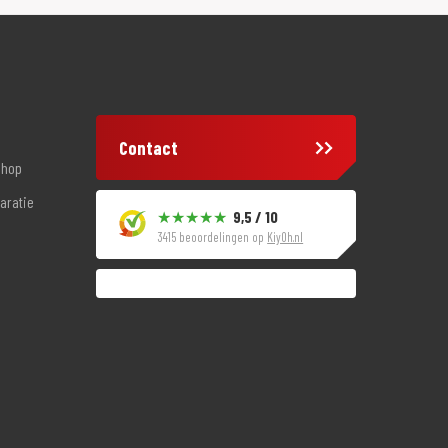
Contact
shop
aratie
9,5 / 10
3415 beoordelingen op
KiyOh.nl