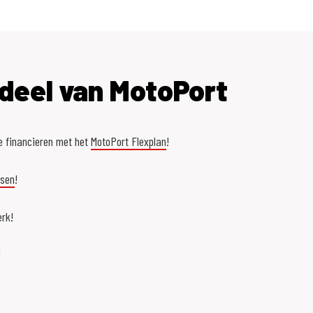
deel van MotoPort
e financieren met het
MotoPort Flexplan
!
asen
!
rk!
!