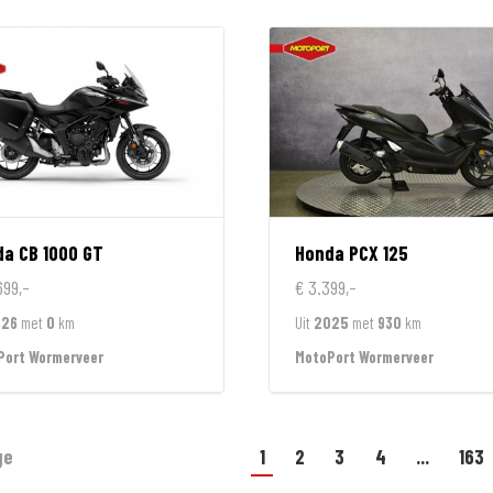
da
CB 1000 GT
Honda
PCX 125
699,-
€ 3.399,-
026
met
0
km
Uit
2025
met
930
km
Port Wormerveer
MotoPort Wormerveer
ge
1
2
3
4
...
163