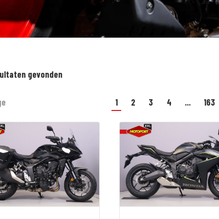
sultaten gevonden
ge
1
2
3
4
...
163