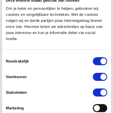
Deze website maakt gebruik van cookies
Om je beter en persoonlijker te helpen, gebruiken wij
cookies en vergelijkbare technieken. Met de cookies
volgen wij en derde partijen jouw internetgedrag binnen
Honda
CMX 500 REBEL
Triumph
Street Triple R 675
onze site. Hiermee tonen we advertenties op basis van
€ 6.290,-
€ 4.999,-
jouw interesse en kun je informatie delen via social
media.
Uit
2020
met
1340
km
Uit
2011
met
18817
km
MotoPort Assen
MotoPort Hillegom
Toestemmingsselectie
Noodzakelijk
Voorkeuren
Statistieken
Honda
NC 750 S
BMW
F 850 GS
€ 6.499,-
€ 10.899,-
Marketing
Uit
2019
met
951
km
Uit
2018
met
11187
km