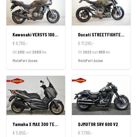
Kawasaki
VERSYS 1000 ABS
Ducati
STREETFIGHTER V2
€ 6.790,-
€ 17.290,-
Uit
2012
met
25813
km
Uit
2023
met
6931
km
MotoPort Assen
MotoPort Assen
Yamaha
X MAX 300 TECH MAX
QJMOTOR
SRV 600 V2
€ 5.950,-
€ 7.799,-