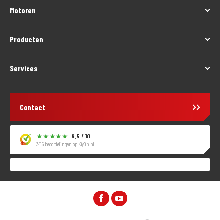
Motoren
Producten
Services
Contact
9,5 / 10
3415 beoordelingen op
KiyOh.nl