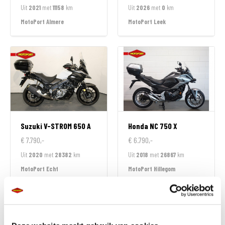
Uit
2021
met
11158
km
Uit
2026
met
0
km
MotoPort Almere
MotoPort Leek
Suzuki
V-STROM 650 A
Honda
NC 750 X
€ 7.790,-
€ 6.790,-
Uit
2020
met
28382
km
Uit
2018
met
26867
km
MotoPort Echt
MotoPort Hillegom