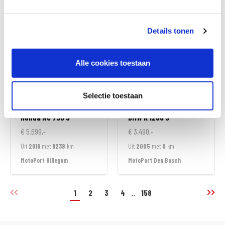
MotoPort Hillegom
MotoPort Hillegom
Details tonen
Alle cookies toestaan
Selectie toestaan
Honda
NC 750 S
BMW
K 1200 S
€ 5.699,-
€ 3.490,-
Uit
2016
met
9238
km
Uit
2005
met
0
km
MotoPort Hillegom
MotoPort Den Bosch
1
2
3
4
..
158