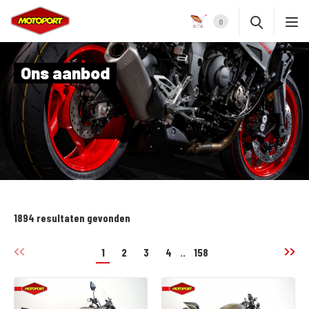
0
Ons aanbod
1894 resultaten gevonden
1
2
3
4
..
158