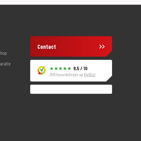
Contact
shop
aratie
9,5 / 10
3415 beoordelingen op
KiyOh.nl