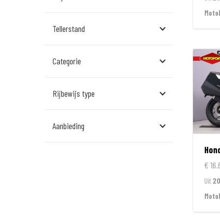
Assen
Moto
Tellerstand
Den Bosch
Echt
Categorie
Goes
Hillegom
Rijbewijs type
Leek
Aanbieding
Leeuwarden
Hon
Rockanje
€ 16.
Veldhoven
Uit
2
Wormerveer
Moto
Zelhem