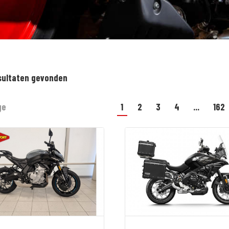
sultaten gevonden
ge
1
2
3
4
...
162