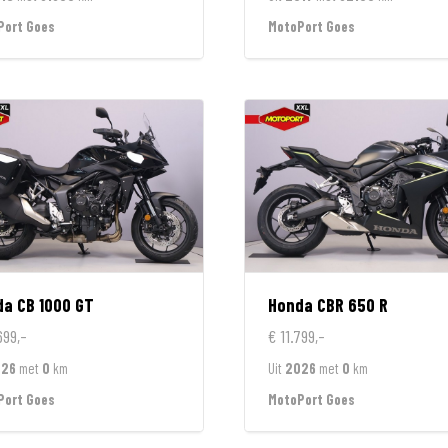
Port Goes
MotoPort Goes
da
CB 1000 GT
Honda
CBR 650 R
699,-
€ 11.799,-
026
met
0
km
Uit
2026
met
0
km
Port Goes
MotoPort Goes