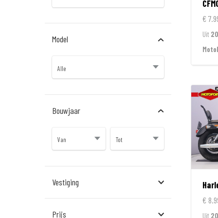
CFM
€ 7.9
Uit
2
Model
Moto
Bouwjaar
Vestiging
Harl
€ 8.9
Almere
Prijs
Uit
20