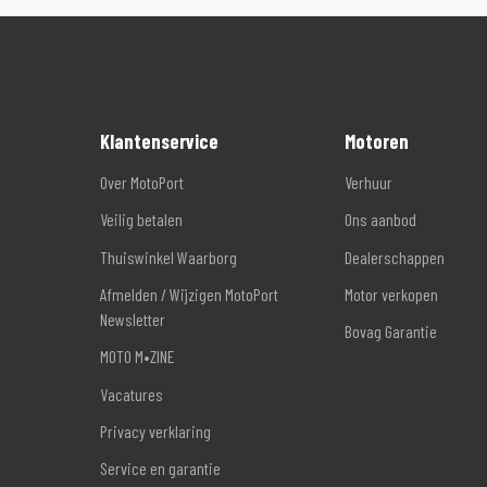
Klantenservice
Motoren
Over MotoPort
Verhuur
Veilig betalen
Ons aanbod
Thuiswinkel Waarborg
Dealerschappen
Afmelden / Wijzigen MotoPort
Motor verkopen
Newsletter
Bovag Garantie
MOTO M•ZINE
Vacatures
Privacy verklaring
Service en garantie