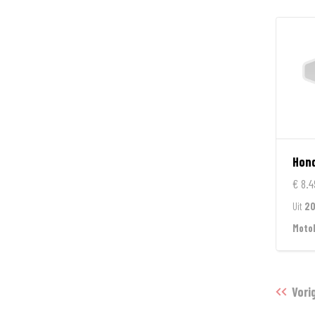
Hon
€ 8.4
Uit
20
Moto
Vori