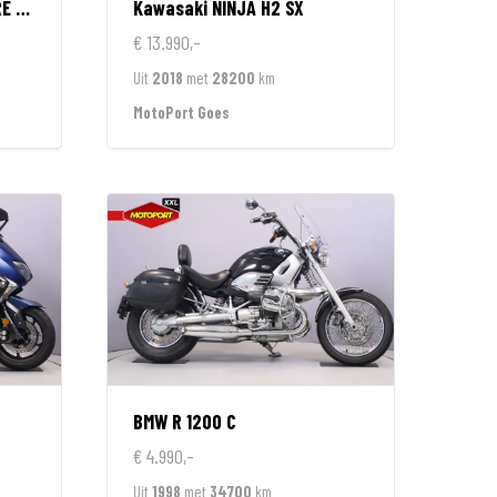
ION
Kawasaki
NINJA H2 SX
€ 13.990,-
Uit
2018
met
28200
km
MotoPort Goes
BMW
R 1200 C
€ 4.990,-
Uit
1998
met
34700
km