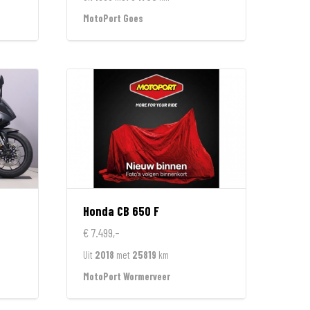
MotoPort Goes
Honda
CB 650 F
€ 7.499,-
Uit
2018
met
25819
km
MotoPort Wormerveer