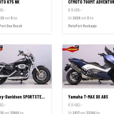
OTO
675 NK
CFMOTO
700MT ADVENTURE GT EDIT
99,-
€ 8.499,-
026
met
0
km
Uit
2026
met
0
km
Port Den Bosch
MotoPort Rockanje
ey-Davidson
SPORTSTER 1200 CUSTOM LIMITED
Yamaha
T-MAX DX ABS
90,-
€ 8.490,-
15
met
31900
km
Uit
2017
met
32100
km