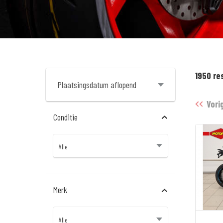
1950 re
Vori
Conditie
Merk