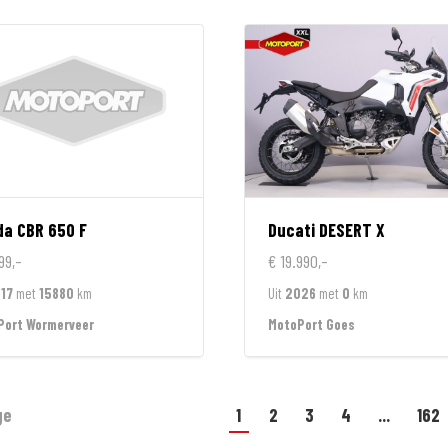
da
CBR 650 F
Ducati
DESERT X
99,-
€ 19.990,-
17
met
15880
km
Uit
2026
met
0
km
Port Wormerveer
MotoPort Goes
ge
1
2
3
4
...
162