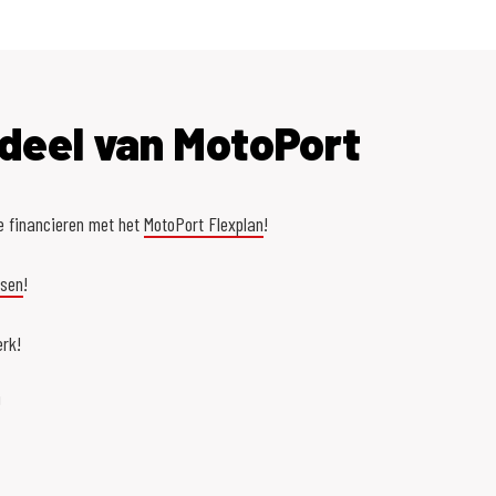
deel van MotoPort
e financieren met het
MotoPort Flexplan
!
asen
!
rk!
!