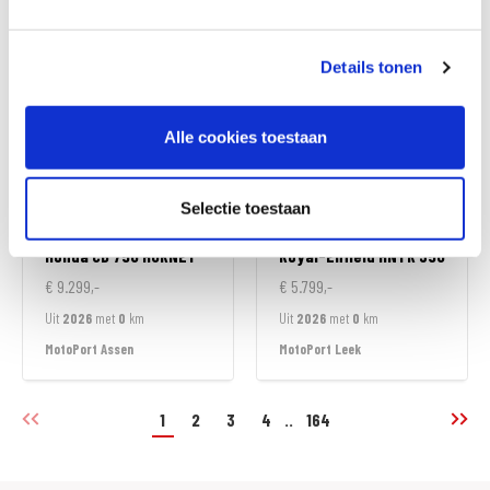
MotoPort Almere
MotoPort Assen
Details tonen
Alle cookies toestaan
Selectie toestaan
Honda
CB 750 HORNET
Royal-Enfield
HNTR 350
€ 9.299,-
€ 5.799,-
Uit
2026
met
0
km
Uit
2026
met
0
km
MotoPort Assen
MotoPort Leek
1
2
3
4
..
164