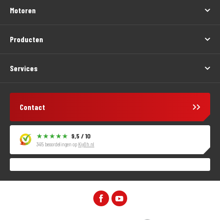
Motoren
Producten
Services
Contact
9,5 / 10
3415 beoordelingen op
KiyOh.nl