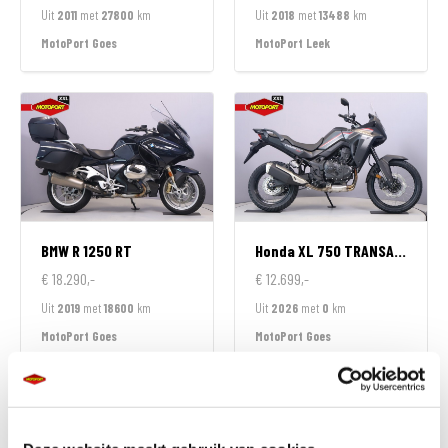
Uit
2011
met
27800
km
Uit
2018
met
13488
km
MotoPort Goes
MotoPort Leek
BMW
R 1250 RT
Honda
XL 750 TRANSALP
€ 18.290,-
€ 12.699,-
Uit
2019
met
18600
km
Uit
2026
met
0
km
MotoPort Goes
MotoPort Goes