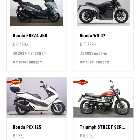
Honda
FORZA 350
Honda
WN 07
€ 6.390,-
€ 15.799,-
Uit
2024
met
3691
km
Uit
2026
met
1
km
MotoPort Hillegom
MotoPort Hillegom
Honda
PCX 125
Triumph
STREET SCRAMBLER 900
€ 1.750,-
€ 8.995,-