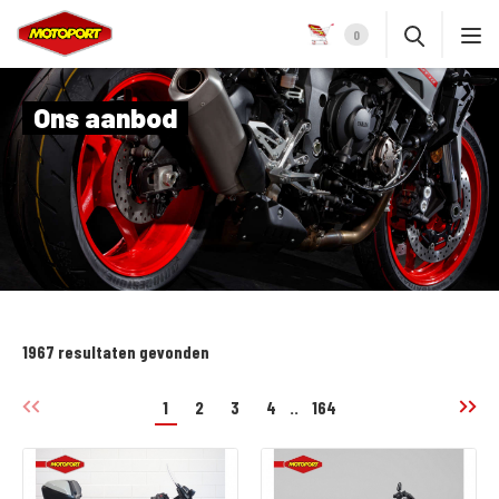
0
Ons aanbod
1967 resultaten gevonden
1
2
3
4
..
164