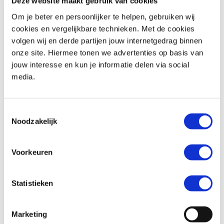
Deze website maakt gebruik van cookies
Om je beter en persoonlijker te helpen, gebruiken wij
cookies en vergelijkbare technieken. Met de cookies
volgen wij en derde partijen jouw internetgedrag binnen
Triumph
BONNEVILLE T100
Honda
XL 750 TRANSALP
onze site. Hiermee tonen we advertenties op basis van
€ 11.490,-
€ 12.699,-
jouw interesse en kun je informatie delen via social
media.
Uit
2024
met
1600
km
Uit
2026
met
0
km
MotoPort Goes
MotoPort Goes
Toestemmingsselectie
Noodzakelijk
Voorkeuren
Statistieken
Suzuki
BURGMAN 400
Honda
CBR 650 R ABS
€ 5.250,-
€ 11.799,-
Marketing
Uit
2022
met
25658
km
Uit
2026
met
0
km