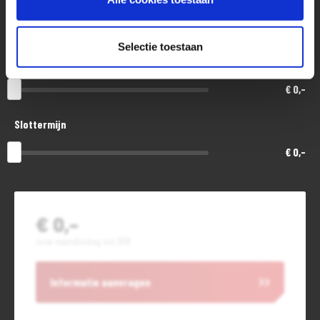
48
Selectie toestaan
Aanbetaling of inruil
€ 0,-
Slottermijn
€ 0,-
€ 0,-
Jouw maandbedrag incl. BTW
Informatie aanvragen