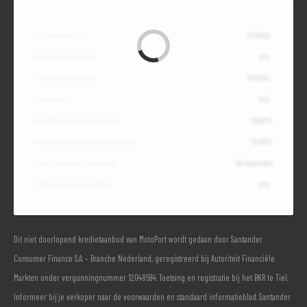
Contante waarde
€ 7.000,-
Aanbetaling of inruil
€ 0,-
Totale kredietbedrag
€ 7.000,-
Slottermijn
€ 0,-
Jaarlijkse kostenpercentage
10,49%
Debetrentevoet op jaarbasis (vast)
10,49%
Duur kredietovereenkomst
48 maanden
Totaal door jou te betalen
€ 0,-
Dit niet doorlopend kredietaanbod van MotoPort wordt gedaan door Santander
Consumer Finance S.A. – Branche Nederland, geregistreerd bij Autoriteit Financiële
Markten onder vergunningnummer 12048594. Toetsing en registratie bij het BKR te Tiel.
Informeer bij je verkoper naar de voorwaarden en standaard informatieblad. Santander