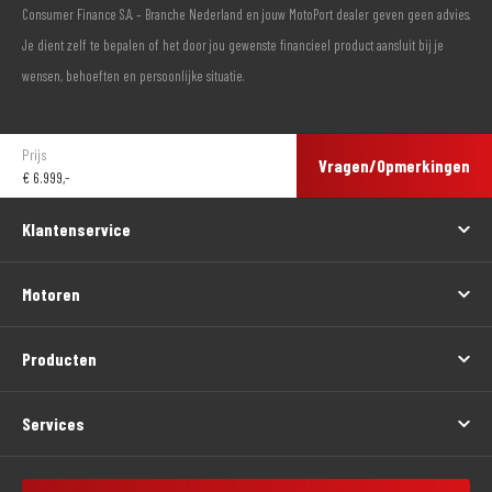
Consumer Finance S.A. – Branche Nederland en jouw MotoPort dealer geven geen advies.
Je dient zelf te bepalen of het door jou gewenste financieel product aansluit bij je
wensen, behoeften en persoonlijke situatie.
Prijs
Vragen/Opmerkingen
€
6.999,-
Klantenservice
Motoren
Producten
Services