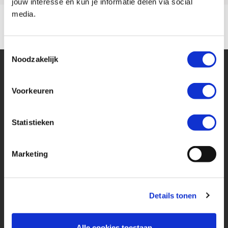
jouw interesse en kun je informatie delen via social
media.
Toestemmingsselectie
Noodzakelijk
Voorkeuren
Statistieken
Financier deze Triumph
Marketing
Eenvoudig, flexibel en verantwoord lenen. Het MotoPort Flexplan.
Aankoopprijs
Details tonen
€ 7.000,-
Looptijd in maanden
Alle cookies toestaan