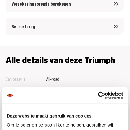
Verzekeringspremie berekenen
Bel me terug
Alle details van deze Triumph
Carrosserie
All-road
Tellerstand
51812
Btw Marge
M
Bouwjaar
2012
Deze website maakt gebruik van cookies
Vestiging
Assen
Om je beter en persoonlijker te helpen, gebruiken wij