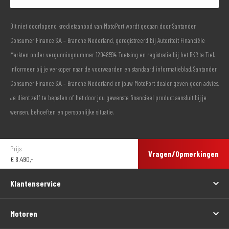
Dit niet doorlopend kredietaanbod van MotoPort wordt gedaan door Santander
Consumer Finance S.A. – Branche Nederland, geregistreerd bij Autoriteit Financiële
Markten onder vergunningnummer 12048594. Toetsing en registratie bij het BKR te Tiel.
Informeer bij je verkoper naar de voorwaarden en standaard informatieblad. Santander
Consumer Finance S.A. – Branche Nederland en jouw MotoPort dealer geven geen advies.
Je dient zelf te bepalen of het door jou gewenste financieel product aansluit bij je
wensen, behoeften en persoonlijke situatie.
Prijs
Vragen/Opmerkingen
€
8.490,-
Klantenservice
Motoren