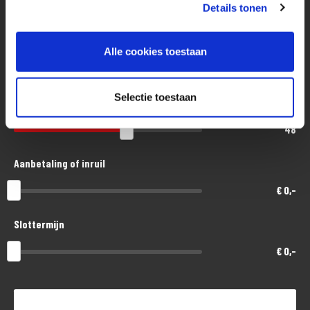
Eenvoudig, flexibel en verantwoord lenen. Het MotoPort Flexplan.
Details tonen
Aankoopprijs
Alle cookies toestaan
€ 8.500,-
Selectie toestaan
Looptijd in maanden
48
Aanbetaling of inruil
€ 0,-
Slottermijn
€ 0,-