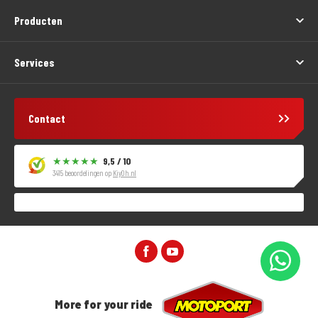
Producten
Services
Contact
9,5 / 10
3415 beoordelingen op
KiyOh.nl
More for your ride