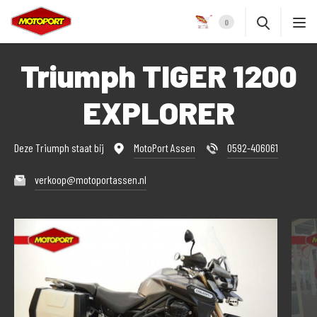
0
Triumph TIGER 1200
EXPLORER
Deze Triumph staat bij
MotoPort Assen
0592-406061
verkoop@motoportassen.nl