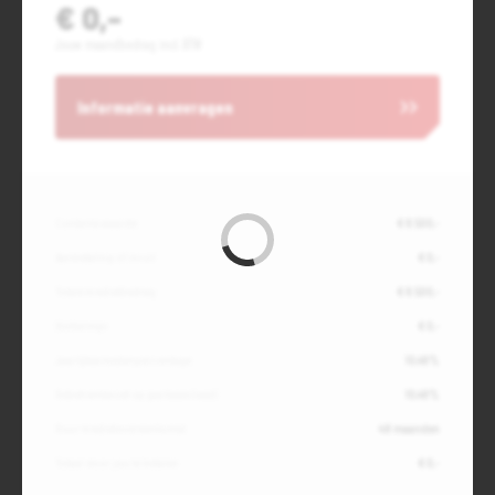
€ 0,-
Jouw maandbedrag incl. BTW
Informatie aanvragen
Contante waarde
€ 8.500,-
Aanbetaling of inruil
€ 0,-
Totale kredietbedrag
€ 8.500,-
Slottermijn
€ 0,-
Jaarlijkse kostenpercentage
10,49%
Debetrentevoet op jaarbasis (vast)
10,49%
Duur kredietovereenkomst
48 maanden
Totaal door jou te betalen
€ 0,-