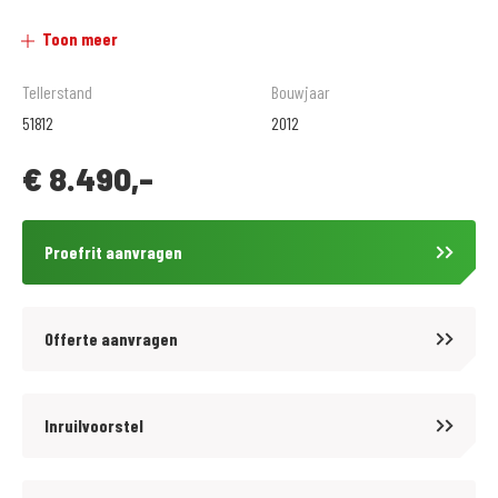
Toon meer
Goede inruil en service is van vele merken mogelijk!
Uitgebreide werkplaats met eigen testbank voor verschillende
Tellerstand
Bouwjaar
afstellingen en tuning.
51812
2012
€
8.490,-
Grote kledingafdeling met zeer veel keus.
Verschillende betalingsmogelijkheden, o.a. in termijnen.
Proefrit aanvragen
Vraag naar de voorwaarden. Toetsing en registratie BKR Tiel.
VERKOOPPRIJS IS INCLUSIEF ALLE RIJKLAARMAAK KOSTEN!
Offerte aanvragen
Inruilvoorstel