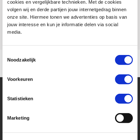
cookies en vergelijkbare technieken. Met de cookies
Conditie
Occasion
volgen wij en derde partijen jouw internetgedrag binnen
Rijbewijs type
A
onze site. Hiermee tonen we advertenties op basis van
jouw interesse en kun je informatie delen via social
Model
TIGER 1200
media.
Toestemmingsselectie
Noodzakelijk
Voorkeuren
Statistieken
Marketing
Financier deze Triumph