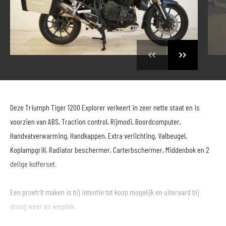
Deze Triumph Tiger 1200 Explorer verkeert in zeer nette staat en is
voorzien van ABS, Traction control, Rijmodi, Boordcomputer,
Handvatverwarming, Handkappen, Extra verlichting, Valbeugel,
Koplampgrill, Radiator beschermer, Carterbschermer, Middenbok en 2
delige kofferset.
Een proefrit maken is bij intentie tot koop mogelijk en uiteraard bij
droog weer en wegdek.