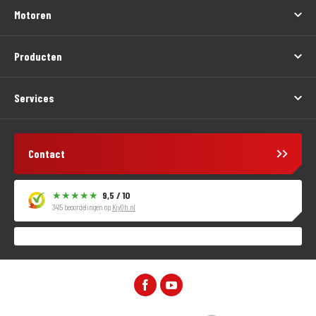
Motoren
Producten
Services
Contact
9,5 / 10
3415 beoordelingen op
KiyOh.nl