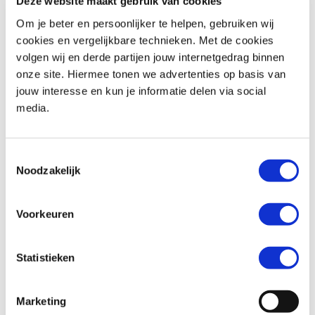
Deze website maakt gebruik van cookies
Om je beter en persoonlijker te helpen, gebruiken wij
cookies en vergelijkbare technieken. Met de cookies
volgen wij en derde partijen jouw internetgedrag binnen
BMW
F 900 R
Honda
ADV 350
onze site. Hiermee tonen we advertenties op basis van
€ 10.490,-
€ 8.299,-
jouw interesse en kun je informatie delen via social
media.
Uit
2026
met
462
km
Uit
2026
met
0
km
MotoPort Goes
MotoPort Goes
Toestemmingsselectie
Noodzakelijk
Voorkeuren
Statistieken
Honda
FORZA 750
Suzuki
SV-7GX
€ 10.490,-
€ 9.799,-
Marketing
Uit
2021
met
15500
km
Uit
2026
met
0
km