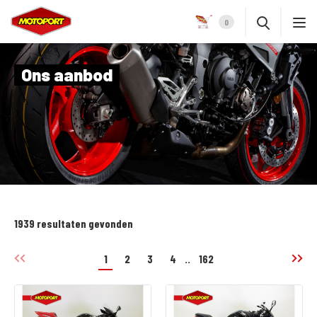
0
Ons aanbod
1939 resultaten gevonden
1
2
3
4
..
162