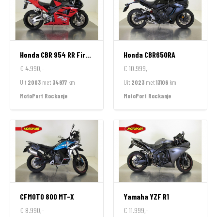
Honda
CBR 954 RR FireBlade
Honda
CBR650RA
€ 4.990,-
€ 10.999,-
Uit
2003
met
34977
km
Uit
2023
met
13106
km
MotoPort Rockanje
MotoPort Rockanje
CFMOTO
800 MT-X
Yamaha
YZF R1
€ 8.990,-
€ 11.999,-