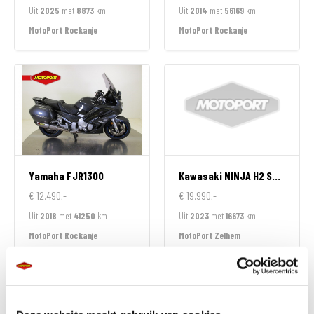
Uit
2025
met
8873
km
Uit
2014
met
56169
km
MotoPort Rockanje
MotoPort Rockanje
Yamaha
FJR1300
Kawasaki
NINJA H2 SX SPECIAL EDITION
€ 12.490,-
€ 19.990,-
Uit
2018
met
41250
km
Uit
2023
met
16673
km
MotoPort Rockanje
MotoPort Zelhem