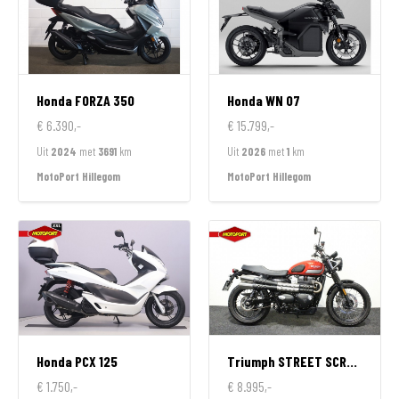
Honda
FORZA 350
Honda
WN 07
€ 6.390,-
€ 15.799,-
Uit
2024
met
3691
km
Uit
2026
met
1
km
MotoPort Hillegom
MotoPort Hillegom
Honda
PCX 125
Triumph
STREET SCRAMBLER 900
€ 1.750,-
€ 8.995,-