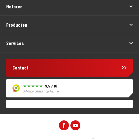
Motoren
Producten
Services
Contact
9,5 / 10
3415 beoordelingen op
KiyOh.nl