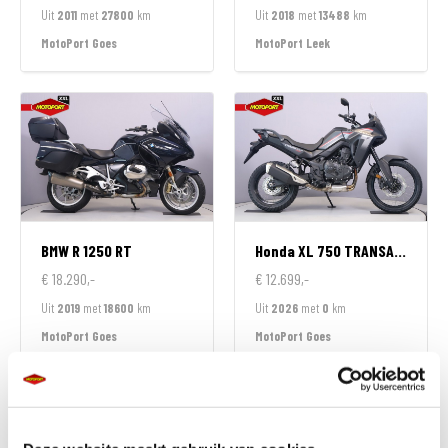
Uit
2011
met
27800
km
Uit
2018
met
13488
km
MotoPort Goes
MotoPort Leek
BMW
R 1250 RT
Honda
XL 750 TRANSALP
€ 18.290,-
€ 12.699,-
Uit
2019
met
18600
km
Uit
2026
met
0
km
MotoPort Goes
MotoPort Goes