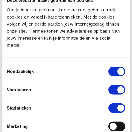
Deze website maakt gebruik van cookies
Om je beter en persoonlijker te helpen, gebruiken wij
cookies en vergelijkbare technieken. Met de cookies
volgen wij en derde partijen jouw internetgedrag binnen
Triumph
BONNEVILLE T100
Honda
XL 750 TRANSALP
onze site. Hiermee tonen we advertenties op basis van
€ 11.490,-
€ 12.699,-
jouw interesse en kun je informatie delen via social
media.
Uit
2024
met
1600
km
Uit
2026
met
0
km
MotoPort Goes
MotoPort Goes
Toestemmingsselectie
Noodzakelijk
Voorkeuren
Statistieken
Suzuki
BURGMAN 400
Honda
CBR 650 R ABS
€ 5.250,-
€ 11.799,-
Marketing
Uit
2022
met
25658
km
Uit
2026
met
0
km