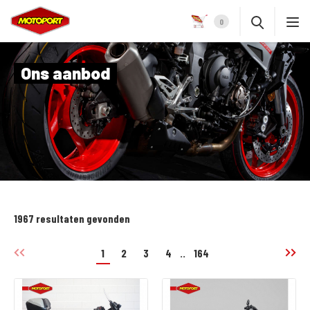
0
Ons aanbod
1967 resultaten gevonden
1
2
3
4
..
164