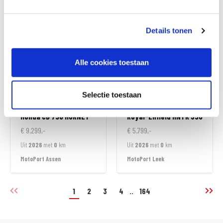
MotoPort Almere
MotoPort Assen
Details tonen
Alle cookies toestaan
Selectie toestaan
Honda
CB 750 HORNET
Royal-Enfield
HNTR 350
€ 9.299,-
€ 5.799,-
Uit
2026
met
0
km
Uit
2026
met
0
km
MotoPort Assen
MotoPort Leek
1
2
3
4
..
164