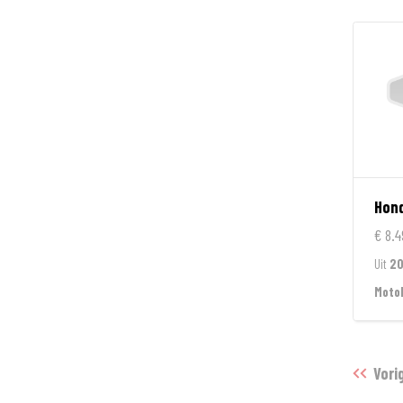
Hon
€ 8.4
Uit
20
Moto
Vori