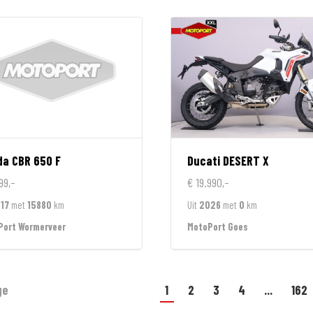
da
CBR 650 F
Ducati
DESERT X
99,-
€ 19.990,-
17
met
15880
km
Uit
2026
met
0
km
Port Wormerveer
MotoPort Goes
ge
1
2
3
4
...
162