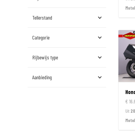
Assen
Moto
Tellerstand
Den Bosch
Echt
Categorie
Goes
Hillegom
Rijbewijs type
Leek
Aanbieding
Leeuwarden
Hon
Rockanje
€ 16.
Veldhoven
Uit
2
Wormerveer
Moto
Zelhem