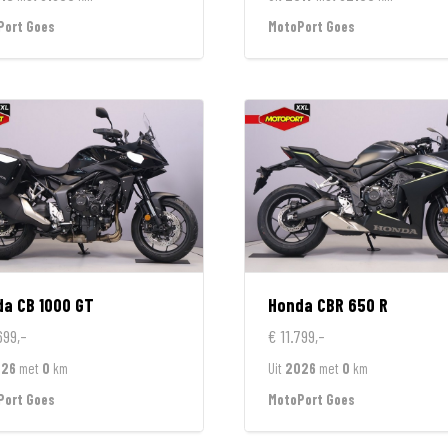
Port Goes
MotoPort Goes
da
CB 1000 GT
Honda
CBR 650 R
699,-
€ 11.799,-
026
met
0
km
Uit
2026
met
0
km
Port Goes
MotoPort Goes