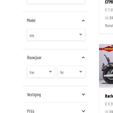
CFM
€ 7.9
Uit
2
Model
Moto
Bouwjaar
Vestiging
Harl
€ 8.9
Almere
Prijs
Uit
20