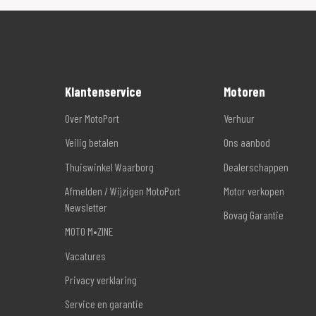
Klantenservice
Motoren
Over MotoPort
Verhuur
Veilig betalen
Ons aanbod
Thuiswinkel Waarborg
Dealerschappen
Afmelden / Wijzigen MotoPort
Motor verkopen
Newsletter
Bovag Garantie
MOTO M•ZINE
Vacatures
Privacy verklaring
Service en garantie