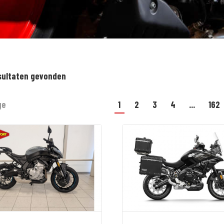
sultaten gevonden
ge
1
2
3
4
...
162