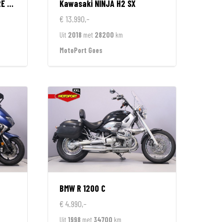
ION
Kawasaki
NINJA H2 SX
€ 13.990,-
Uit
2018
met
28200
km
MotoPort Goes
BMW
R 1200 C
€ 4.990,-
Uit
1998
met
34700
km