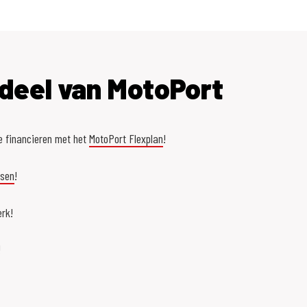
deel van MotoPort
e financieren met het
MotoPort Flexplan
!
asen
!
rk!
!