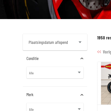
1950 re
Vori
Conditie
Merk