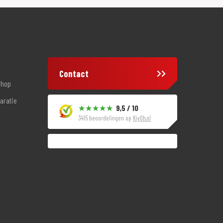
Contact
shop
aratie
9,5 / 10
3415 beoordelingen op
KiyOh.nl