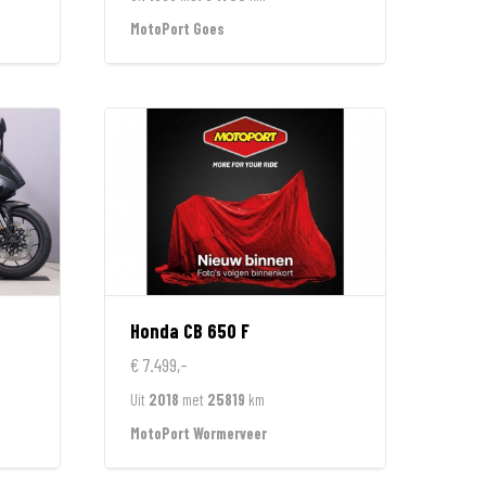
MotoPort Goes
Honda
CB 650 F
€ 7.499,-
Uit
2018
met
25819
km
MotoPort Wormerveer