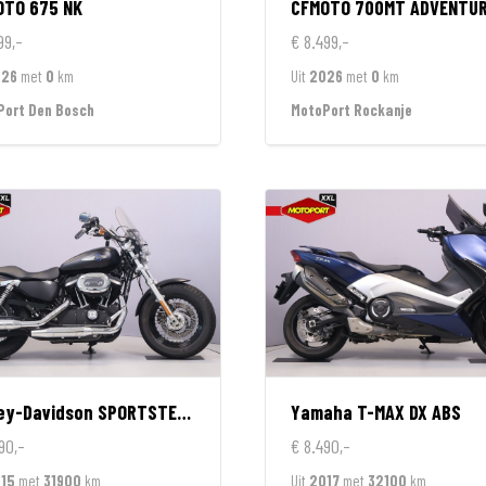
OTO
675 NK
CFMOTO
700MT ADVENTURE GT EDIT
99,-
€ 8.499,-
026
met
0
km
Uit
2026
met
0
km
Port Den Bosch
MotoPort Rockanje
ey-Davidson
SPORTSTER 1200 CUSTOM LIMITED
Yamaha
T-MAX DX ABS
90,-
€ 8.490,-
15
met
31900
km
Uit
2017
met
32100
km