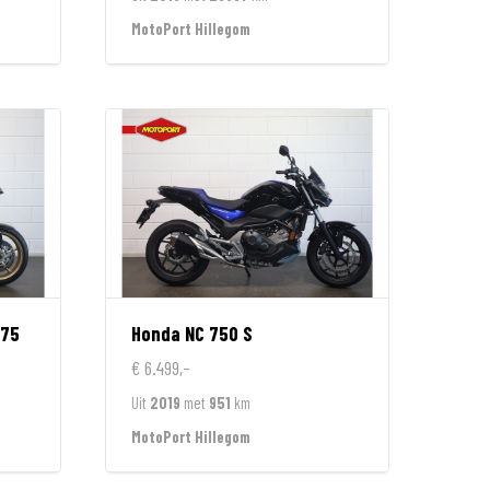
MotoPort Hillegom
675
Honda
NC 750 S
€ 6.499,-
Uit
2019
met
951
km
MotoPort Hillegom