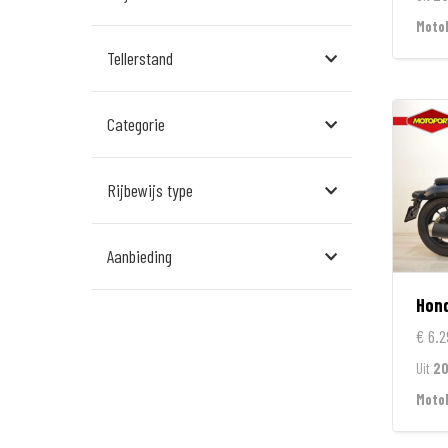
Assen
Moto
Tellerstand
Den Bosch
Echt
Categorie
Goes
Hillegom
Rijbewijs type
Leek
Aanbieding
Leeuwarden
Hon
Rockanje
€ 6.2
Veldhoven
Uit
2
Wormerveer
Moto
Zelhem