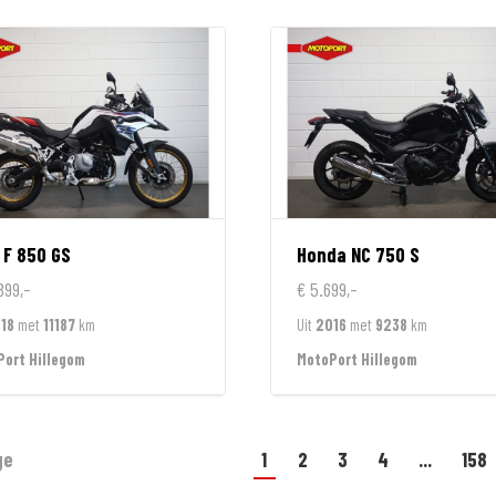
F 850 GS
Honda
NC 750 S
899,-
€ 5.699,-
18
met
11187
km
Uit
2016
met
9238
km
ort Hillegom
MotoPort Hillegom
ge
1
2
3
4
...
158