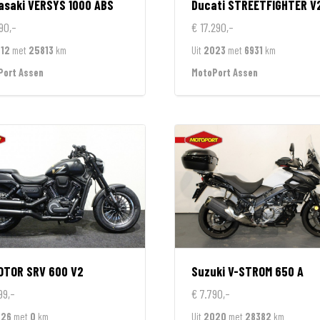
asaki
VERSYS 1000 ABS
Ducati
STREETFIGHTER V
90,-
€ 17.290,-
12
met
25813
km
Uit
2023
met
6931
km
Port Assen
MotoPort Assen
OTOR
SRV 600 V2
Suzuki
V-STROM 650 A
99,-
€ 7.790,-
026
met
0
km
Uit
2020
met
28382
km