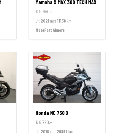
2
Yamaha
X MAX 300 TECH MAX
€ 5.950,-
Uit
2021
met
11158
km
MotoPort Almere
Honda
NC 750 X
€ 6.790,-
Uit
2018
met
26867
km