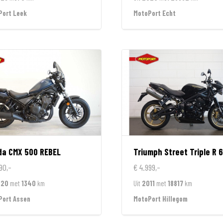
Port Leek
MotoPort Echt
da
CMX 500 REBEL
Triumph
Street Triple R 
90,-
€ 4.999,-
020
met
1340
km
Uit
2011
met
18817
km
Port Assen
MotoPort Hillegom