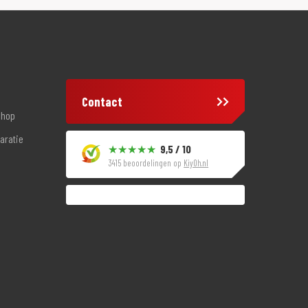
Contact
shop
aratie
9,5 / 10
3415 beoordelingen op
KiyOh.nl