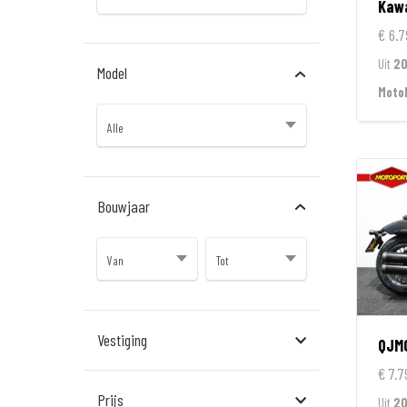
Kaw
€ 6.7
Uit
20
Model
Moto
Bouwjaar
Vestiging
QJM
€ 7.7
Almere
Prijs
Uit
2