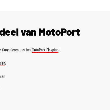
deel van MotoPort
e financieren met het
MotoPort Flexplan
!
asen
!
rk!
!