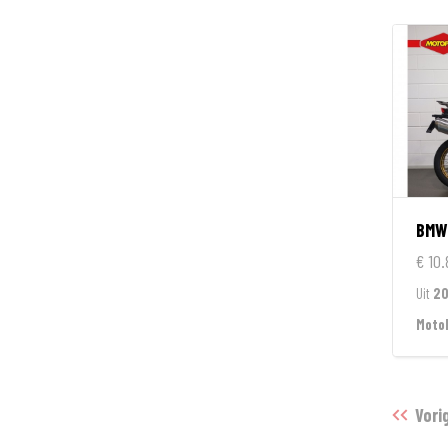
BMW
€ 10.
Uit
20
MotoP
Vori