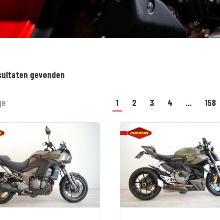
sultaten gevonden
ge
1
2
3
4
...
158