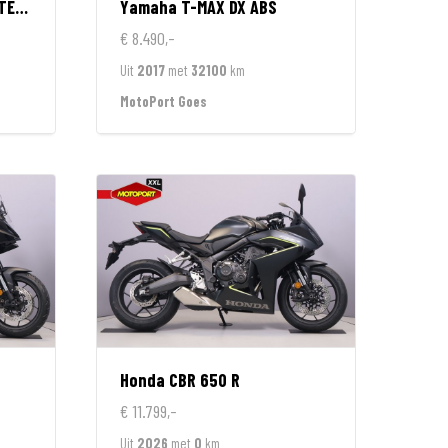
IMITED
Yamaha
T-MAX DX ABS
€ 8.490,-
Uit
2017
met
32100
km
MotoPort Goes
Honda
CBR 650 R
€ 11.799,-
Uit
2026
met
0
km