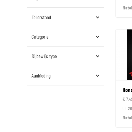
Assen
Moto
Tellerstand
Den Bosch
Echt
Categorie
Goes
Hillegom
Rijbewijs type
Leek
Aanbieding
Leeuwarden
Hon
Rockanje
€ 7.4
Veldhoven
Uit
20
Wormerveer
Moto
Zelhem