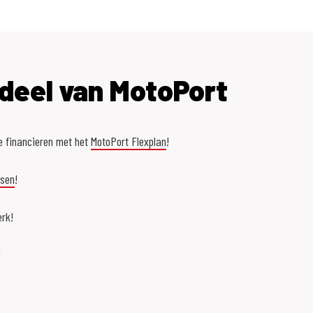
deel van MotoPort
e financieren met het
MotoPort Flexplan
!
asen
!
rk!
!