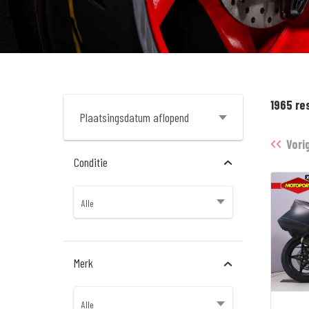
1965 re
Vori
Conditie
Merk