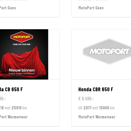
Port Goes
MotoPort Goes
da
CB 650 F
Honda
CBR 650 F
99,-
€ 8.499,-
18
met
25819
km
Uit
2017
met
15880
km
Port Wormerveer
MotoPort Wormerveer