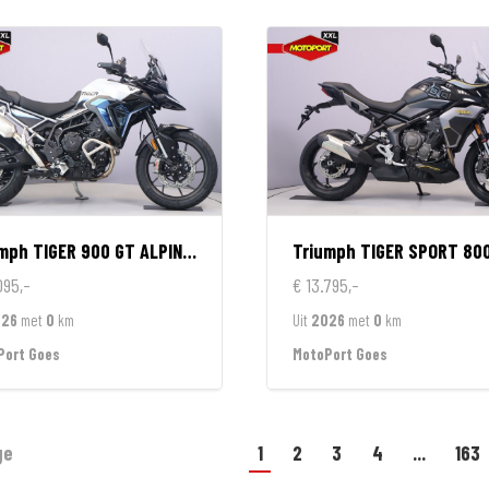
umph
TIGER 900 GT ALPINE EDITION
Triumph
TIGER SPORT 80
095,-
€ 13.795,-
026
met
0
km
Uit
2026
met
0
km
Port Goes
MotoPort Goes
ge
1
2
3
4
...
163