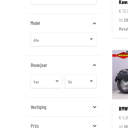
Kaw
€ 13.
Uit
20
Model
Moto
Bouwjaar
Vestiging
BMW
€ 4.9
Almere
Prijs
Uit
19