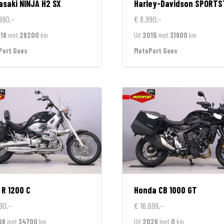
asaki
NINJA H2 SX
Harley-Davidson
SPORTSTER 1200 CUSTOM L
990,-
€ 8.990,-
18
met
28200
km
Uit
2015
met
31900
km
Port Goes
MotoPort Goes
R 1200 C
Honda
CB 1000 GT
90,-
€ 16.699,-
98
met
34700
km
Uit
2026
met
0
km