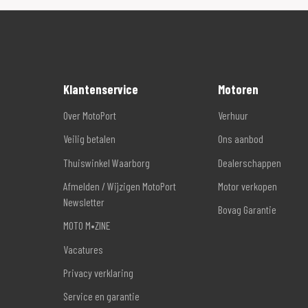
Klantenservice
Motoren
Over MotoPort
Verhuur
Veilig betalen
Ons aanbod
Thuiswinkel Waarborg
Dealerschappen
Afmelden / Wijzigen MotoPort
Motor verkopen
Newsletter
Bovag Garantie
MOTO M•ZINE
Vacatures
Privacy verklaring
Service en garantie