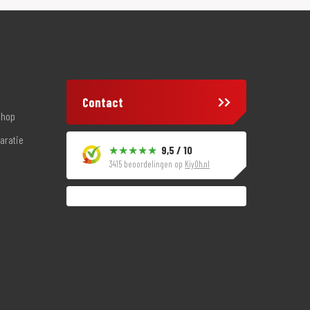
Contact
shop
aratie
9,5 / 10
3415 beoordelingen op
KiyOh.nl