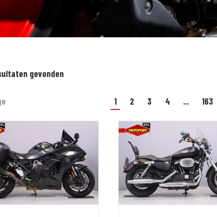
sultaten gevonden
ge
1
2
3
4
...
163