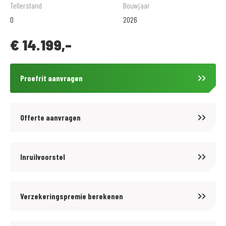
machine, die prachtig is afgestemd op het speelse driecilinder
Tellerstand
Bouwjaar
crossplane-motorblok en de hellinggevoelige elektronische
0
2026
rijhulpsystemen.
€
14.199,-
De prijzen van onze nieuwe motorfietsen en scooters zijn altijd inclusief
afleveringskosten. Wij bieden tegen aantrekkelijke tarieven diverse
Proefrit aanvragen
BOVAG garantiepakketten aan op onze gebruikte motorfietsen. Informeer
hiervoor bij onze verkoopafdeling.
Offerte aanvragen
Voordelig en goed verzekeren? kijk op www.motoportveldhoven.nl
Inruilvoorstel
Verzekeringspremie berekenen