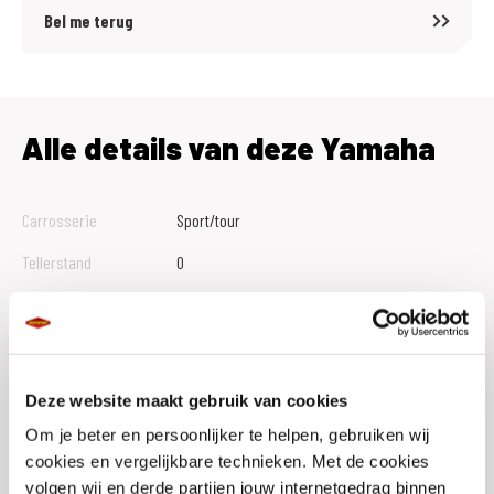
Bel me terug
Alle details van deze Yamaha
Carrosserie
Sport/tour
Tellerstand
0
Btw Marge
B
Bouwjaar
2026
Vestiging
Veldhoven
Deze website maakt gebruik van cookies
Conditie
Nieuw
Om je beter en persoonlijker te helpen, gebruiken wij
cookies en vergelijkbare technieken. Met de cookies
Rijbewijs type
A
volgen wij en derde partijen jouw internetgedrag binnen