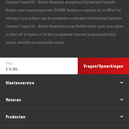
Consumer Finance S.A. – Branche Nederland, geregistreerd bij Autoriteit Financiële
Markten onder vergunningnummer 12048594. Toetsing en registratie bij het BKR te Tiel.
Informeer bij je verkoper naar de voorwaarden en standaard informatieblad. Santander
Consumer Finance S.A. – Branche Nederland en jouw MotoPort dealer geven geen advies.
Je dient zelf te bepalen of het door jou gewenste financieel product aansluit bij je
wensen, behoeften en persoonlijke situatie.
Prijs
Vragen/Opmerkingen
€
14.199,-
Klantenservice
Motoren
Producten