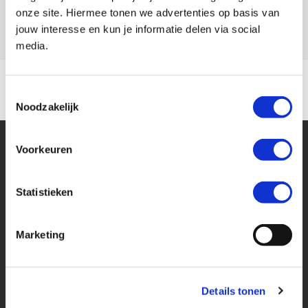
Model
TRACER 9
onze site. Hiermee tonen we advertenties op basis van
jouw interesse en kun je informatie delen via social
media.
Toestemmingsselectie
Noodzakelijk
Voorkeuren
Statistieken
Financier deze Yamaha
Marketing
Eenvoudig, flexibel en verantwoord lenen. Het MotoPort Flexplan.
Details tonen
Aankoopprijs