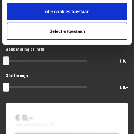
€ 14.200,-
Alle cookies toestaan
Looptijd in maanden
Selectie toestaan
48
Aanbetaling of inruil
€ 0,-
Slottermijn
€ 0,-
€ 0,-
Jouw maandbedrag incl. BTW