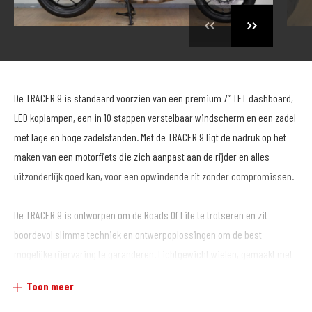
De TRACER 9 is standaard voorzien van een premium 7” TFT dashboard,
LED koplampen, een in 10 stappen verstelbaar windscherm en een zadel
met lage en hoge zadelstanden. Met de TRACER 9 ligt de nadruk op het
maken van een motorfiets die zich aanpast aan de rijder en alles
uitzonderlijk goed kan, voor een opwindende rit zonder compromissen.
De TRACER 9 is ontworpen om de Roads Of Life te trotseren en zit
boordevol slimme techniek en ontwerpoplossingen om de best
mogelijke rijervaring te garanderen. Lichtgewicht wielen, gemaakt met
behulp van Yamaha's SpinForge-proces en voorzien van op maat
Toon meer
gemaakte Bridgestone-banden, dragen bij aan een lichte en wendbare