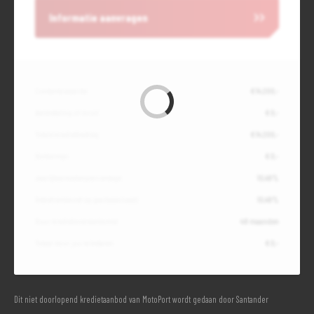
Informatie aanvragen
Contante waarde
€ 14.200,-
Aanbetaling of inruil
€ 0,-
Totale kredietbedrag
€ 14.200,-
Slottermijn
€ 0,-
Jaarlijkse kostenpercentage
10,49%
Debetrentevoet op jaarbasis (vast)
10,49%
Duur kredietovereenkomst
48 maanden
Totaal door jou te betalen
€ 0,-
Dit niet doorlopend kredietaanbod van MotoPort wordt gedaan door Santander