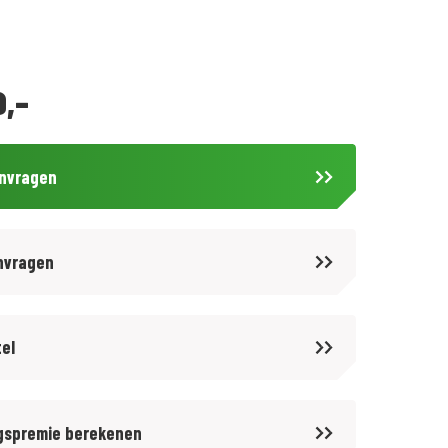
9,-
anvragen
nvragen
tel
gspremie berekenen