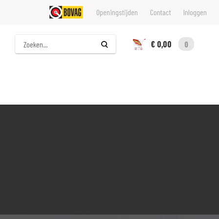
Openingstijden
Contact
Inloggen
Zoeken
€ 0,00
0