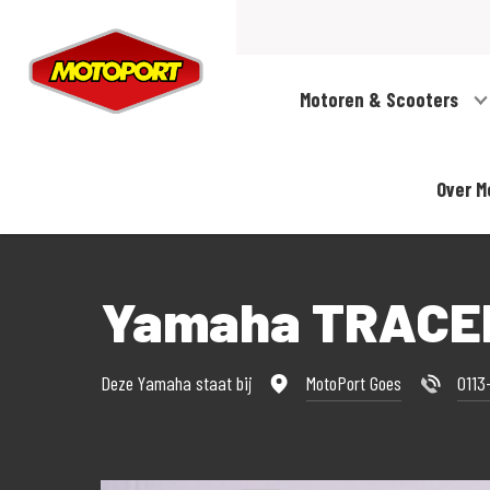
Motoren & Scooters
Over M
Yamaha TRACE
Deze Yamaha staat bij
MotoPort Goes
0113