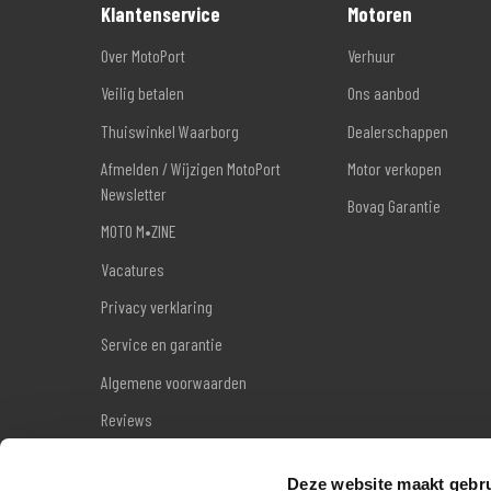
Klantenservice
Motoren
Over MotoPort
Verhuur
Veilig betalen
Ons aanbod
Thuiswinkel Waarborg
Dealerschappen
Afmelden / Wijzigen MotoPort
Motor verkopen
Newsletter
Bovag Garantie
MOTO M•ZINE
Vacatures
Privacy verklaring
Service en garantie
Algemene voorwaarden
Reviews
Sitemap
Deze website maakt gebru