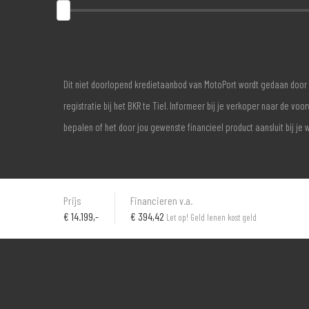
Dit niet doorlopend kredietaanbod van MotoPort wordt gedaan door 
registratie bij het BKR te Tiel. Informeer bij je verkoper naar de 
bepalen of het door jou gewenste financieel product aansluit bij je 
Prijs
Financieren v.a.
€
14.199,-
€ 394,42
Let op! Geld lenen kost geld