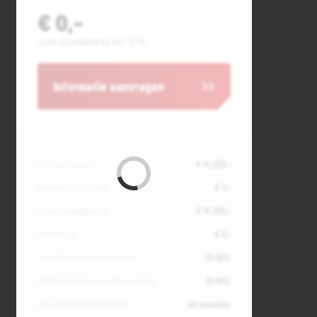
€ 0,-
Jouw maandbedrag incl. BTW
Informatie aanvragen
Contante waarde
€ 14.200,-
Aanbetaling of inruil
€ 0,-
Totale kredietbedrag
€ 14.200,-
Slottermijn
€ 0,-
Jaarlijkse kostenpercentage
10,49%
Debetrentevoet op jaarbasis (vast)
10,49%
Duur kredietovereenkomst
48 maanden