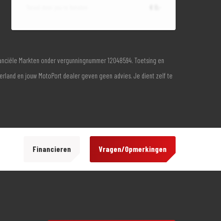
Totaal door jou te betalen
€ 0,-
inanciële Markten onder vergunningnummer 12048594. Toetsing en
derland en jouw MotoPort dealer geven geen advies. Je dient zelf te
Financieren
Vragen/Opmerkingen