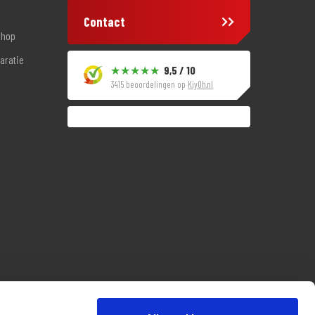
Contact
shop
aratie
9,5 / 10
3415 beoordelingen op
KiyOh.nl