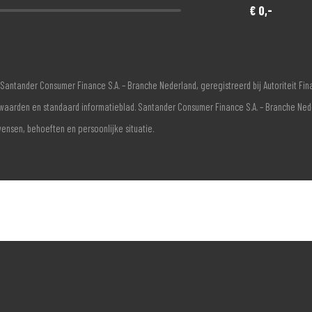
€ 0,-
Santander Consumer Finance S.A. – Branche Nederland, geregistreerd bij Autoriteit F
voorwaarden en standaard informatieblad. Santander Consumer Finance S.A. – Branche Ne
wensen, behoeften en persoonlijke situatie.