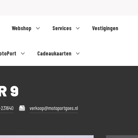
Webshop
Services
Vestigingen
otoPort
Cadeaukaarten
R 9
-231640
verkoop@motoportgoes.nl