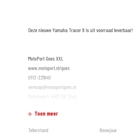
Deze nieuwe Yamaha Tracer 9 is uit voorraad leverbaar!
MotoPort Goes XXL
www.motoport.nl/goes
0113-231640
verkoop@motoportgoes.nl
Nobelweg 4, 4462 GK, Goes
Toon meer
Voor meer motoren en scooters (400 stuks) zie onze websi
Tellerstand
Bouwjaar
Voor kwaliteit en betrouwbaarheid bent u al meer dan 65 ja