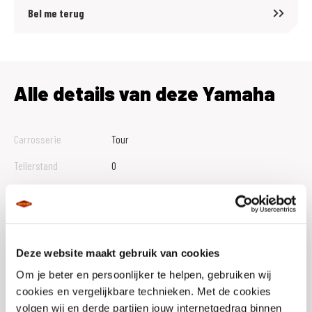
Bel me terug
Alle details van deze Yamaha
Carrosserie
Tour
Tellerstand
0
Btw Marge
B
Bouwjaar
2026
Vestiging
Veldhoven
Deze website maakt gebruik van cookies
Conditie
Nieuw
Om je beter en persoonlijker te helpen, gebruiken wij
cookies en vergelijkbare technieken. Met de cookies
Rijbewijs type
A
volgen wij en derde partijen jouw internetgedrag binnen