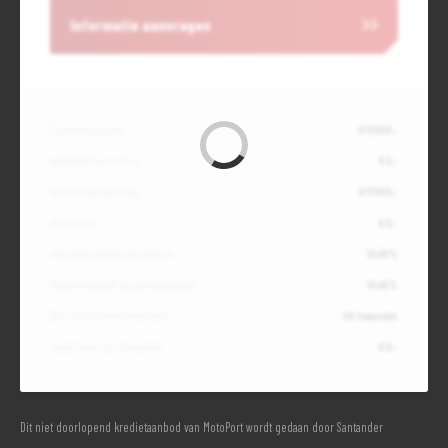
Informatie aanvragen
Contante waarde
€ 17.800,-
Aanbetaling of inruil
€ 0,-
Totale kredietbedrag
€ 17.800,-
Slottermijn
€ 0,-
Jaarlijkse kostenpercentage
10,49%
Debetrentevoet op jaarbasis (vast)
10,49%
Duur kredietovereenkomst
48 maanden
Totaal door jou te betalen
€ 0,-
Dit niet doorlopend kredietaanbod van MotoPort wordt gedaan door Santander