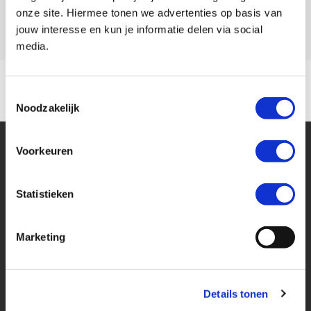
Model
TRACER 9
onze site. Hiermee tonen we advertenties op basis van
jouw interesse en kun je informatie delen via social
media.
Toestemmingsselectie
Noodzakelijk
Voorkeuren
Statistieken
Financier deze Yamaha
Marketing
Eenvoudig, flexibel en verantwoord lenen. Het MotoPort Flexplan.
Details tonen
Aankoopprijs