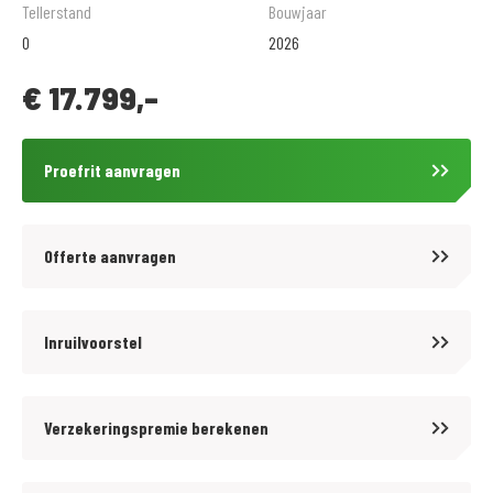
Tellerstand
Bouwjaar
De prijzen van onze nieuwe motorfietsen en scooters zijn altijd inclusief
0
2026
afleveringskosten. Wij bieden tegen aantrekkelijke tarieven diverse
€
17.799,-
BOVAG garantiepakketten aan op onze gebruikte motorfietsen. Informeer
hiervoor bij onze verkoopafdeling.
Proefrit aanvragen
Voordelig en goed verzekeren? kijk op www.motoportveldhoven.nl
Offerte aanvragen
Inruilvoorstel
Verzekeringspremie berekenen