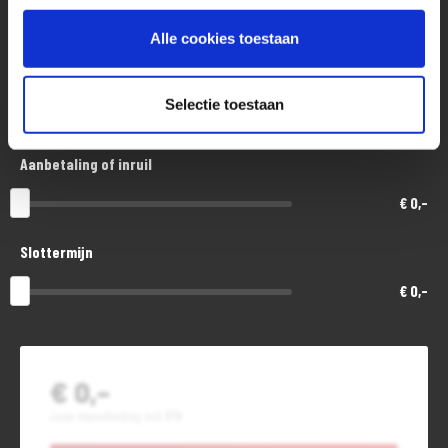
€ 17.800,-
Alle cookies toestaan
Looptijd in maanden
Selectie toestaan
48
Aanbetaling of inruil
€ 0,-
Slottermijn
€ 0,-
€ 0,-
Jouw maandbedrag incl. BTW