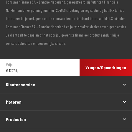
Consumer Finance S.A. – Branche Nederland, geregistreerd bij Autoriteit Financiële
Markten onder vergunningnummer 12048594. Toetsing en registratie bij het BKR te Tiel.
Informeer bij je verkoper naar de voorwaarden en standaard informatieblad. Santander
Consumer Finance S.A. – Branche Nederland en jouw MotoPort dealer geven geen advies.
Je dient zelf te bepalen of het door jou gewenste financieel product aansluit bij je
wensen, behoeften en persoonlijke situatie.
Prijs
Vragen/Opmerkingen
€
17.799,-
Klantenservice
Motoren
Producten