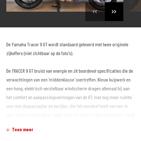
De Yamaha Tracer 9 GT wordt standaard geleverd met twee originele
zijkoffers (niet zichtbaar op de foto's).
De TRACER 9 GT bruist van energie en zit boordevol specificaties die de
verwachtingen van een 'middenklasse' overtreffen. Nieuw kuipwerk en
een hoog, elektrisch verstelbaar windscherm dragen allemaal bij aan
het comfort en aanpassingsvermogen van de GT, met nog meer ruimte
voor een duopassagier en berijder, die het voordeel heeft van een in
twee stappen verstelbaar zadel. Zoals de naam al doet vermoeden, heeft
de TRACER 9 GT alles in huis om grote reizen te maken, maar hij is
Toon meer
vooral ontworpen om een leuke en boeiende motorfiets te zijn.